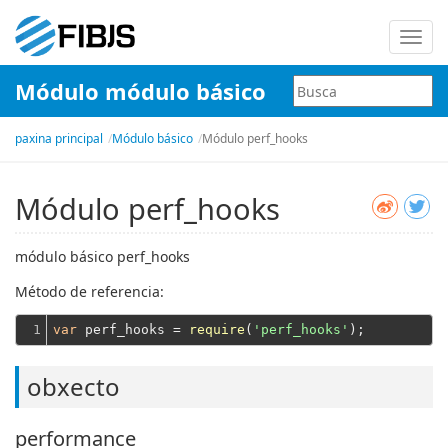
Alter
nave
Módulo módulo básico
paxina principal
Módulo básico
Módulo perf_hooks
Módulo perf_hooks
módulo básico perf_hooks
Método de referencia:
1
var
 perf_hooks = 
require
(
'perf_hooks'
obxecto
performance