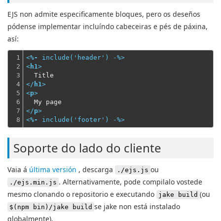
EJS non admite especificamente bloques, pero os deseños
pódense implementar incluíndo cabeceiras e pés de páxina,
así:
1

<
%-
include
('
header
') 
-
%>
2

<
h1
>
3

  Title
4

</
h1
>
5

<
p
>
6

  My page
7

</
p
>
8
<
%-
include
('
footer
') 
-
%>
Soporte do lado do cliente
Vaia á
última versión
, descarga
ou
./ejs.js
. Alternativamente, pode compilalo vostede
./ejs.min.js
mesmo clonando o repositorio e executando
(ou
jake build
se jake non está instalado
$(npm bin)/jake build
globalmente).