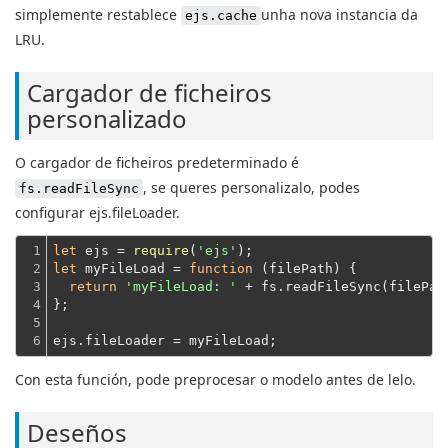
simplemente restablece
unha nova instancia da
ejs.cache
LRU.
Cargador de ficheiros
personalizado
O cargador de ficheiros predeterminado é
, se queres personalizalo, podes
fs.readFileSync
configurar ejs.fileLoader.
1

let
 ejs = 
require
(
'ejs'
2

let
 myFileLoad = 
function
 (
filePath
) 
{

3

return
'myFileLoad: '
 + fs.readFileSync(filePat
4

};
5

6
ejs.fileLoader = myFileLoad;
Con esta función, pode preprocesar o modelo antes de lelo.
Deseños