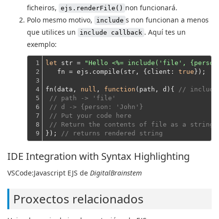
ficheiros,
non funcionará.
ejs.renderFile()
Polo mesmo motivo,
s non funcionan a menos
include
que utilices un
. Aquí tes un
include callback
exemplo:
1

let
 str = 
"Hello <%= include('file', {person
2

   fn = ejs.compile(str, {
client
: 
true
});
3

4

fn(data, 
null
, 
function
(
path, d
)
{ 
// include
5

// path -> 'file'
6

// d -> {person: 'John'}
7

// Put your code here
8

// Return the contents of file as a string
9
}); 
// returns rendered string
IDE Integration with Syntax Highlighting
VSCode:Javascript EJS de
DigitalBrainstem
Proxectos relacionados