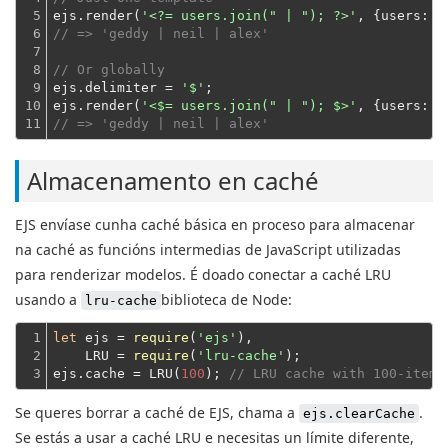
5

ejs.render(
'<?= users.join(" | "); ?>'
, {
users
: u
6

// => 'geddy | neil | alex'
7

8

// Or globally
9

ejs.delimiter = 
'$'
;
10

ejs.render(
'<$= users.join(" | "); $>'
, {
users
11
// => 'geddy | neil | alex'
Almacenamento en caché
EJS envíase cunha caché básica en proceso para almacenar
na caché as funcións intermedias de JavaScript utilizadas
para renderizar modelos. É doado conectar a caché LRU
usando a
biblioteca de Node:
lru-cache
1

let
 ejs = 
require
(
'ejs'
),
2

    LRU = 
require
(
'lru-cache'
);
3
ejs.cache = LRU(
100
); 
// LRU cache with 100-item 
Se queres borrar a caché de EJS, chama a
.
ejs.clearCache
Se estás a usar a caché LRU e necesitas un límite diferente,