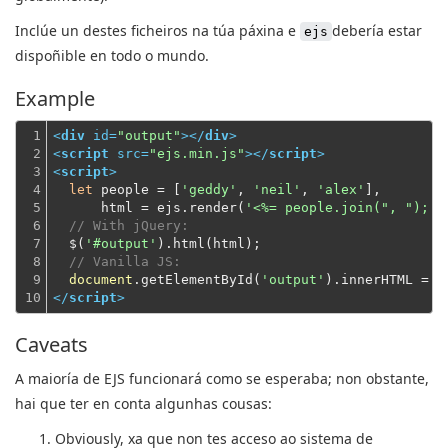
Inclúe un destes ficheiros na túa páxina e
debería estar
ejs
dispoñible en todo o mundo.
Example
1

<
div
id
=
"output"
>
</
div
>
2

<
script
src
=
"ejs.min.js"
>
</
script
>
3

<
script
>
4

let
 people = [
'geddy'
, 
'neil'
, 
'alex'
],

5

      html = ejs.render(
'<%= people.join(", "); %
6

// With jQuery:
7

  $(
'#output'
).html(html);

8

// Vanilla JS:
9

document
.getElementById(
'output'
10
</
script
>
Caveats
A maioría de EJS funcionará como se esperaba; non obstante,
hai que ter en conta algunhas cousas:
Obviously
, xa que non tes acceso ao sistema de