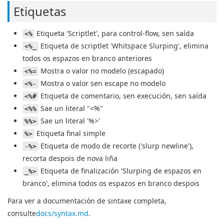
Etiquetas
Etiqueta 'Scriptlet', para control-flow, sen saída
<%
Etiqueta de scriptlet 'Whitspace Slurping', elimina
<%_
todos os espazos en branco anteriores
Mostra o valor no modelo (escapado)
<%=
Mostra o valor sen escape no modelo
<%-
Etiqueta de comentario, sen execución, sen saída
<%#
Sae un literal "<%"
<%%
Sae un literal '%>'
%%>
Etiqueta final simple
%>
Etiqueta de modo de recorte ('slurp newline'),
-%>
recorta despois de nova liña
Etiqueta de finalización 'Slurping de espazos en
_%>
branco', elimina todos os espazos en branco despois
Para ver a documentación de sintaxe completa,
consulte
docs/syntax.md
.