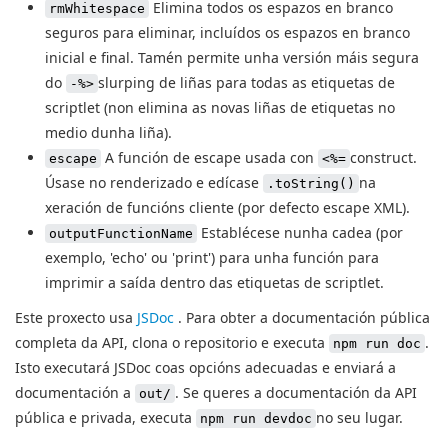
Elimina todos os espazos en branco
rmWhitespace
seguros para eliminar, incluídos os espazos en branco
inicial e final. Tamén permite unha versión máis segura
do
slurping de liñas para todas as etiquetas de
-%>
scriptlet (non elimina as novas liñas de etiquetas no
medio dunha liña).
A función de escape usada con
construct.
escape
<%=
Úsase no renderizado e edícase
na
.toString()
xeración de funcións cliente (por defecto escape XML).
Establécese nunha cadea (por
outputFunctionName
exemplo, 'echo' ou 'print') para unha función para
imprimir a saída dentro das etiquetas de scriptlet.
Este proxecto usa
JSDoc
. Para obter a documentación pública
completa da API, clona o repositorio e executa
.
npm run doc
Isto executará JSDoc coas opcións adecuadas e enviará a
documentación a
. Se queres a documentación da API
out/
pública e privada, executa
no seu lugar.
npm run devdoc