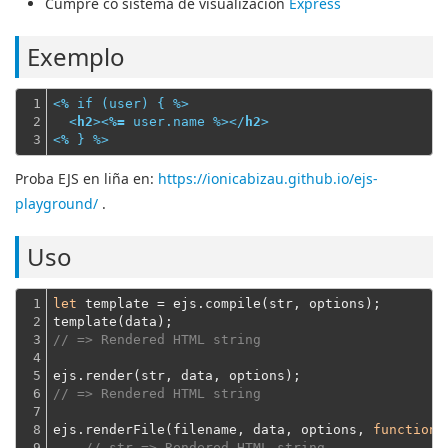
Cumpre co
sistema de visualización
Express
Exemplo
1

<
%
if
 (
user
) { %>
2

<
h2
>
<
%=
user.name
 %>
</
h2
>
3
<
%
 } %>
Proba EJS en liña en:
https://ionicabizau.github.io/ejs-
playground/
.
Uso
1

let
 template = ejs.compile(str, options);
2

template(data);
3

// => Rendered HTML string
4

5

ejs.render(str, data, options);
6

// => Rendered HTML string
7

8

ejs.renderFile(filename, data, options, 
function
(
9

// str => Rendered HTML string