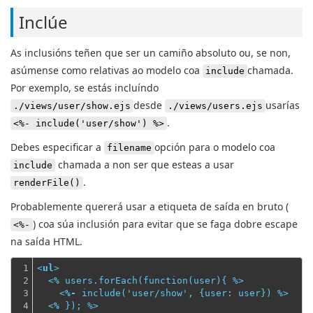
Inclúe
As inclusións teñen que ser un camiño absoluto ou, se non,
asúmense como relativas ao modelo coa
chamada.
include
Por exemplo, se estás incluíndo
desde
usarías
./views/user/show.ejs
./views/users.ejs
.
<%- include('user/show') %>
Debes especificar a
opción para o modelo coa
filename
chamada a non ser que esteas a usar
include
.
renderFile()
Probablemente quererá usar a etiqueta de saída en bruto (
) coa súa inclusión para evitar que se faga dobre escape
<%-
na saída HTML.
1

<
ul
>
2

<
%
users.forEach
(
function
(
user
){ %>
3

<
%-
include
('
user
/
show
', {
user:
user
}) %>
4

<
%
 }); %>