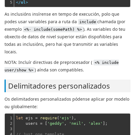
5
</
ul
>
As inclusións insírense en tempo de execución, polo que
podes usar variables para a ruta da
chamada (por
include
exemplo
). As variables do teu
<%- include(somePath) %>
obxecto de datos de nivel superior están dispoñibles para
todas as inclusións, pero hai que transmitir as variables
locais.
NOTA: Incluír directivas de preprocesador (
<% include
) aínda son compatibles.
user/show %>
Delimitadores personalizados
Os delimitadores personalizados pódense aplicar por modelo
ou globalmente:
1

let
 ejs = 
require
(
'ejs'
),
2

    users = [
'geddy'
, 
'neil'
, 
'alex'
];
3

4

// Just one template