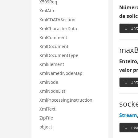
X509Req
Número 
XmlAttr
da soli
XmlCDATASection
XmlCharacterData
1
XmlComment
XmlDocument
maxB
XmlDocumentType
Enteiro
XmlElement
valor p
XmlNamedNodeMap
XmlNode
1
XmlNodeList
XmlProcessingInstruction
sock
XmlText
Stream
ZipFile
object
1