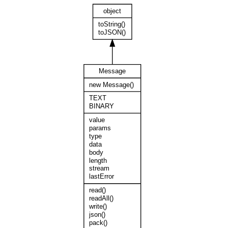
object
toString()
toJSON()
Message
new Message()
TEXT
BINARY
value
params
type
data
body
length
stream
lastError
read()
readAll()
write()
json()
pack()