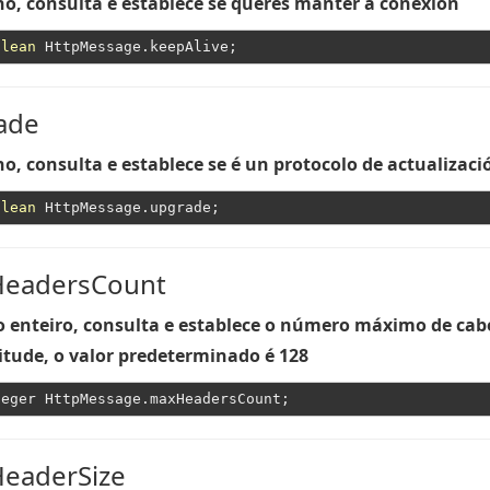
o, consulta e establece se queres manter a conexión
olean
ade
o, consulta e establece se é un protocolo de actualizaci
olean
eadersCount
enteiro, consulta e establece o número máximo de cab
citude, o valor predeterminado é 128
eaderSize