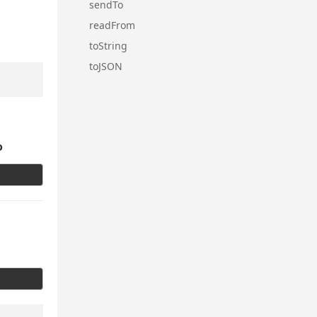
sendTo
readFrom
toString
toJSON
o