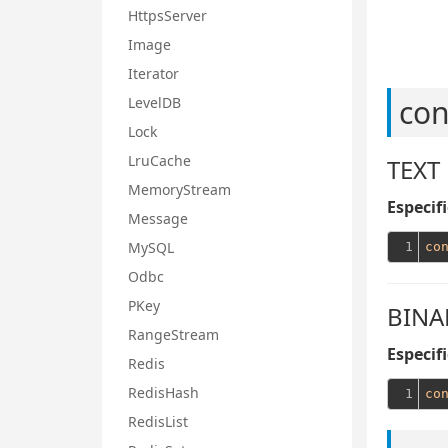
HttpsServer
Image
Iterator
con
LevelDB
Lock
LruCache
TEXT
MemoryStream
Especif
Message
MySQL
1
co
Odbc
PKey
BINA
RangeStream
Especif
Redis
RedisHash
1
co
RedisList