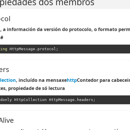
piedades dos membros
col
, a información da versión do protocolo, o formato perm
.#
ring
ers
lection
, incluído na mensaxe
http
Contedor para cabecei
s, propiedade de só lectura
live