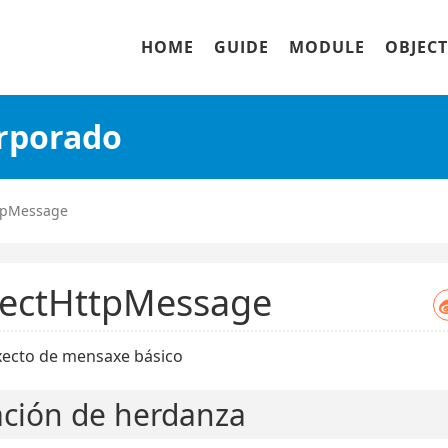
HOME
GUIDE
MODULE
OBJECT
orporado
tpMessage
ectHttpMessage
ecto de mensaxe básico
ación de herdanza