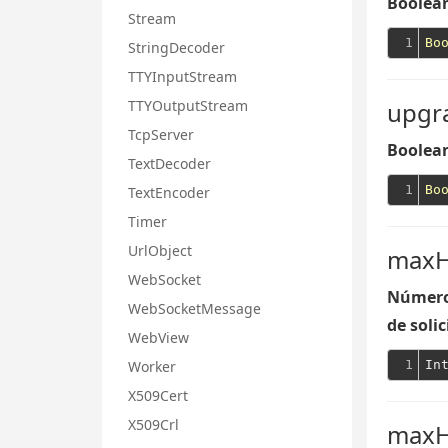
Boolean
Stream
1
Bo
StringDecoder
TTYInputStream
upgr
TTYOutputStream
TcpServer
Boolean
TextDecoder
1
Bo
TextEncoder
Timer
UrlObject
maxH
WebSocket
Número 
WebSocketMessage
de soli
WebView
1
Worker
X509Cert
X509Crl
maxH