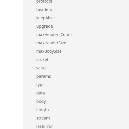
protocol
headers
keepAlive
upgrade
maxHeadersCount
maxHeaderSize
maxBodySize
socket
value
params
type
data
body
length
stream
lastError