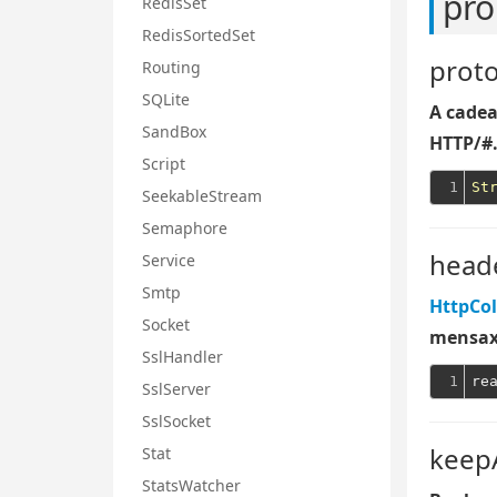
pro
RedisSet
RedisSortedSet
proto
Routing
SQLite
A cadea
SandBox
HTTP/#
Script
1
St
SeekableStream
Semaphore
head
Service
Smtp
HttpCol
Socket
mensaxe
SslHandler
1
SslServer
SslSocket
keepA
Stat
StatsWatcher