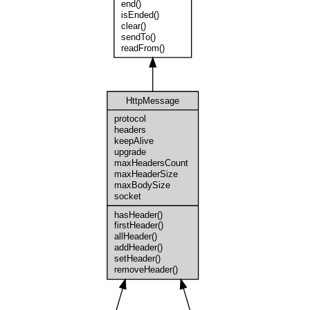
end()
isEnded()
clear()
sendTo()
readFrom()
HttpMessage
protocol
headers
keepAlive
upgrade
maxHeadersCount
maxHeaderSize
maxBodySize
socket
hasHeader()
firstHeader()
allHeader()
addHeader()
setHeader()
removeHeader()