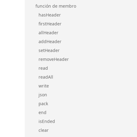
función de membro
hasHeader
firstHeader
allHeader
addHeader
setHeader
removeHeader
read
readAll
write
json
pack
end
isEnded
clear