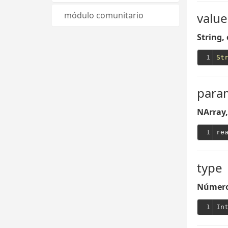
value
módulo comunitario
String,
1
St
para
NArray,
1
type
Número 
1