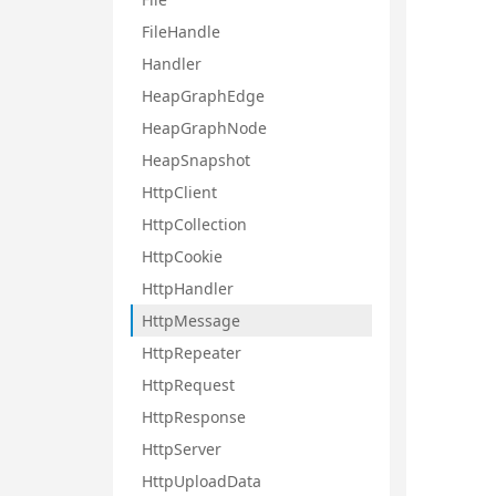
FileHandle
Handler
HeapGraphEdge
HeapGraphNode
HeapSnapshot
HttpClient
HttpCollection
HttpCookie
HttpHandler
HttpMessage
HttpRepeater
HttpRequest
HttpResponse
HttpServer
HttpUploadData