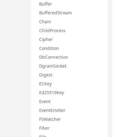
Buffer
BufferedStream
Chain
ChildProcess
Cipher
Condition
DbConnection
DgramSocket
Digest
ECKey
Ed25519Key
Event
EventEmitter
FSWatcher
Fiber
File