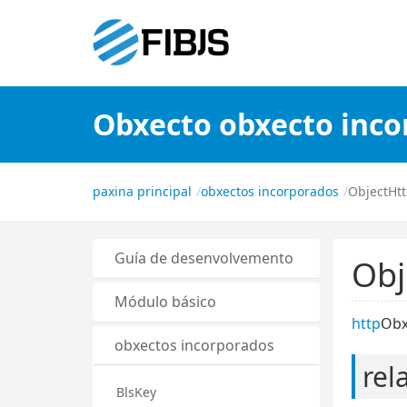
Obxecto obxecto inc
paxina principal
obxectos incorporados
ObjectHt
Guía de desenvolvemento
Obj
Módulo básico
http
Obx
obxectos incorporados
rel
BlsKey