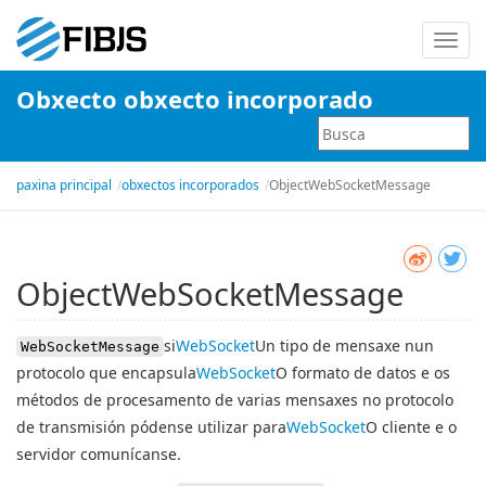
Alter
nave
Obxecto obxecto incorporado
paxina principal
obxectos incorporados
ObjectWebSocketMessage
ObjectWebSocketMessage
si
WebSocket
Un tipo de mensaxe nun
WebSocketMessage
protocolo que encapsula
WebSocket
O formato de datos e os
métodos de procesamento de varias mensaxes no protocolo
de transmisión pódense utilizar para
WebSocket
O cliente e o
servidor comunícanse.