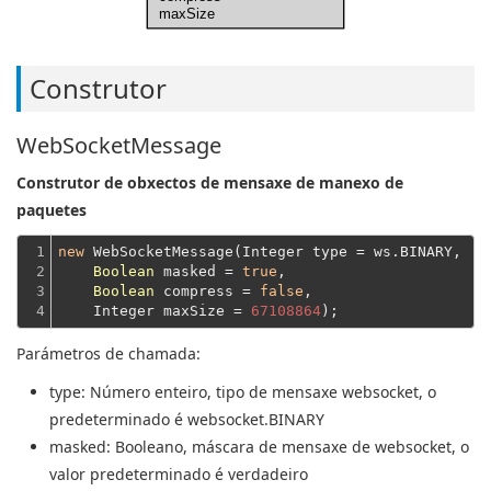
maxSize
Construtor
WebSocketMessage
Construtor de obxectos de mensaxe de manexo de
paquetes
1

new
 WebSocketMessage(Integer type = ws.BINARY,

2

Boolean
 masked = 
true
,

3

Boolean
 compress = 
false
,
4
    Integer maxSize = 
67108864
Parámetros de chamada:
type
: Número enteiro, tipo de mensaxe websocket, o
predeterminado é websocket.BINARY
masked
: Booleano, máscara de mensaxe de websocket, o
valor predeterminado é verdadeiro