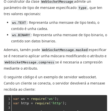
O construtor da clase
admite un
WebSocketMessage
parámetro de tipo de mensaxe especificado
, que ten
type
tres valores opcionais:
: Representa unha mensaxe de tipo texto, o
ws.TEXT
contido é unha cadea.
: Representa unha mensaxe de tipo binario, o
ws.BINARY
contido son datos binarios.
Ademais, tamén pode
especificar
WebSocketMessage.masked
se é necesario aplicar unha máscara modificando o atributo e
se é necesaria a compresión
WebSocketMessage.compress
mediante o atributo.
O seguinte código é un exemplo de servidor websocket.
Cando un cliente se conecta, o servidor devolverá a mensaxe
recibida ao cliente:
1

var
 ws = 
require
(
'ws'
2

var
 http = 
require
(
'http'
);
3
