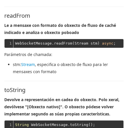
readFrom
Le a mensaxe con formato do obxecto de fluxo de caché
indicado e analiza o obxecto poboado
1
WebSocketMessage.readFrom(Stream stm) 
async
Parámetros de chamada:
stm
:
Stream
, especifica o obxecto de fluxo para ler
mensaxes con formato
toString
Devolve a representación en cadea do obxecto. Polo xeral,
devólvese "[Obxecto nativo]". O obxecto pódese volver
implementar segundo as súas propias características.
1
String