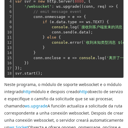
4

var
 svr = 
new
 http.Server(
8080
, {

5

'/websocket'
: ws.upgrade(
(
conn, req
) =>
 {

6

// emit message event
7

        conn.onmessage = 
e
 =>
 {

8

if
 (e.data.type == ws.TEXT) {

9

console
.log(
`接收到客户端发来的消息 
$
10

                conn.send(e.data);
11

            } 
else
 {

12

console
.error(
`收到未知类型消息 
${e.
13

            }
14

        }
15

        conn.onclose = 
e
 =>
console
.log(
'离开了一个
16

    })
17

});
18
svr.start();
Neste programa, o módulo de soporte websocket e o módulo
integrado
http
módulo e despois creado
http
obxecto de servizo
e especifique o camiño da solicitude que se vai procesar,
chamando
ws.upgrade
A función actualiza a solicitude da ruta
correspondente a unha conexión websocket. Despois de crear
unha conexión websocket, o servidor creará automaticamente
un
ws.Socket
Obxecta e ofrece onopen, onmessage, onclose e