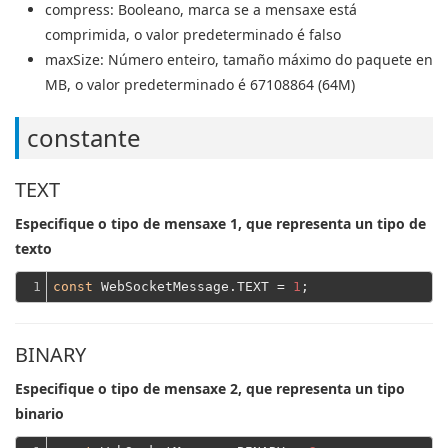
compress
: Booleano, marca se a mensaxe está
comprimida, o valor predeterminado é falso
maxSize
: Número enteiro, tamaño máximo do paquete en
MB, o valor predeterminado é 67108864 (64M)
constante
TEXT
Especifique o tipo de mensaxe 1, que representa un tipo de
texto
1
const
 WebSocketMessage.TEXT = 
1
BINARY
Especifique o tipo de mensaxe 2, que representa un tipo
binario