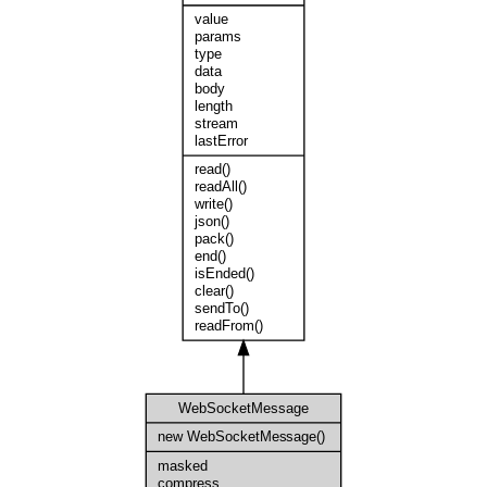
value
params
type
data
body
length
stream
lastError
read()
readAll()
write()
json()
pack()
end()
isEnded()
clear()
sendTo()
readFrom()
WebSocketMessage
new WebSocketMessage()
masked
compress