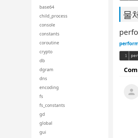
base64
물
child_process
console
perf
constants
coroutine
perfor
crypto
1
db
dgram
dns
encoding
fs
fs_constants
gd
global
gui