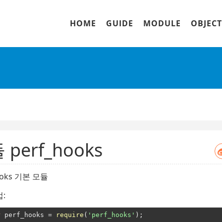
HOME
GUIDE
MODULE
OBJECT
 perf_hooks
ooks 기본 모듈
:
r
 perf_hooks = 
require
(
'perf_hooks'