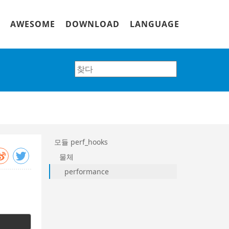
AWESOME
DOWNLOAD
LANGUAGE
모듈 perf_hooks
물체
performance