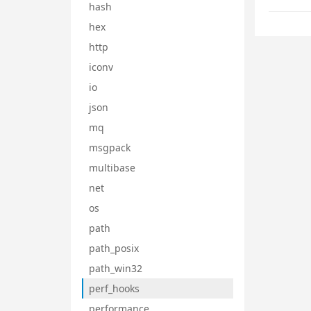
hash
hex
http
iconv
io
json
mq
msgpack
multibase
net
os
path
path_posix
path_win32
perf_hooks
performance