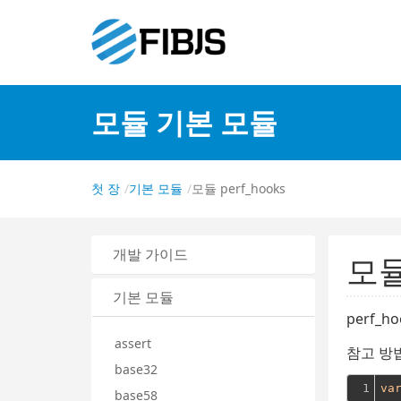
모듈 기본 모듈
첫 장
기본 모듈
모듈 perf_hooks
개발 가이드
모듈
기본 모듈
perf_h
assert
참고 방법
base32
1
va
base58