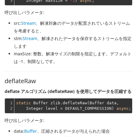
3
    Integer maxSize = 
-1
) 
async
呼び出しパラメータ:
src
:
Stream
、解凍対象のデータが配置されているストリーム
を考慮すると、
stm
:
Stream
、解凍されたデータを保存するストリームを指定
します
maxSize
: 整数。解凍サイズの制限を指定します。デフォルト
は -1、制限なしです。
deflateRaw
deflate アルゴリズム (deflateRaw) を使用してデータを圧縮する
1

static
 Buffer zlib.deflateRaw(Buffer data,
2
    Integer level = DEFAULT_COMPRESSION) 
async
呼び出しパラメータ:
data
:
Buffer
、圧縮されるデータが与えられた場合