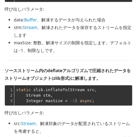
呼び出しパラメータ:
data
:
Buffer
、解凍するデータが与えられた場合
stm
:
Stream
、解凍されたデータを保存するストリームを指定
します
maxSize
: 整数。解凍サイズの制限を指定します。デフォルト
は -1、制限なしです。
ソースストリーム内のdeflateアルゴリズムで圧縮されたデータを
ストリームオブジェクト(zlib形式)に解凍します。
1

static
 zlib.inflateTo(Stream src,
2

    Stream stm,
3
    Integer maxSize = 
-1
) 
async
呼び出しパラメータ:
src
:
Stream
、解凍対象のデータが配置されているストリーム
を考慮すると、