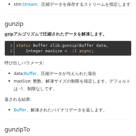
stm
:
Stream
、圧縮データを保存するストリームを指定します
gunzip
gzipアルゴリズムで圧縮されたデータを解凍します。
1

static
 Buffer zlib.gunzip(Buffer data,
2
    Integer maxSize = 
-1
) 
async
呼び出しパラメータ:
data
:
Buffer
、圧縮データが与えられた場合
maxSize
: 整数。解凍サイズの制限を指定します。デフォルト
は -1、制限なしです。
返される結果:
Buffer
、解凍されたバイナリデータを返します。
gunzipTo