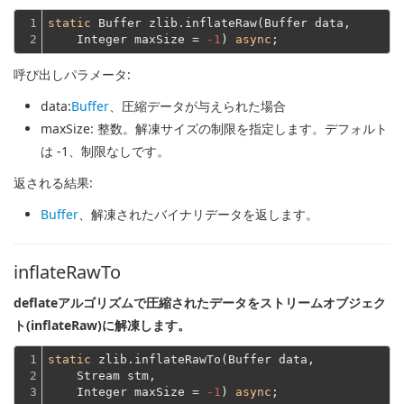
1

static
 Buffer zlib.inflateRaw(Buffer data,
2
    Integer maxSize = 
-1
) 
async
呼び出しパラメータ:
data
:
Buffer
、圧縮データが与えられた場合
maxSize
: 整数。解凍サイズの制限を指定します。デフォルト
は -1、制限なしです。
返される結果:
Buffer
、解凍されたバイナリデータを返します。
inflateRawTo
deflateアルゴリズムで圧縮されたデータをストリームオブジェク
ト(inflateRaw)に解凍します。
1

static
 zlib.inflateRawTo(Buffer data,
2

    Stream stm,
3
    Integer maxSize = 
-1
) 
async