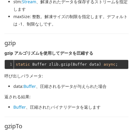
stm
:
Stream
、解凍されたデータを保存するストリームを指定
します
maxSize
: 整数。解凍サイズの制限を指定します。デフォルト
は -1、制限なしです。
gzip
gzip アルゴリズムを使用してデータを圧縮する
1
static
 Buffer zlib.gzip(Buffer data) 
async
呼び出しパラメータ:
data
:
Buffer
、圧縮されるデータが与えられた場合
返される結果:
Buffer
、圧縮されたバイナリデータを返します
gzipTo