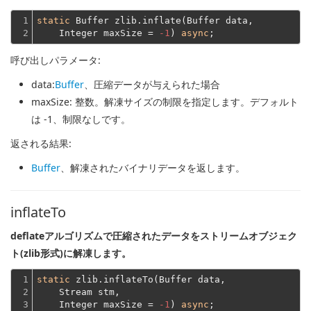
1

static
 Buffer zlib.inflate(Buffer data,
2
    Integer maxSize = 
-1
) 
async
呼び出しパラメータ:
data
:
Buffer
、圧縮データが与えられた場合
maxSize
: 整数。解凍サイズの制限を指定します。デフォルト
は -1、制限なしです。
返される結果:
Buffer
、解凍されたバイナリデータを返します。
inflateTo
deflateアルゴリズムで圧縮されたデータをストリームオブジェク
ト(zlib形式)に解凍します。
1

static
 zlib.inflateTo(Buffer data,
2

    Stream stm,
3
    Integer maxSize = 
-1
) 
async