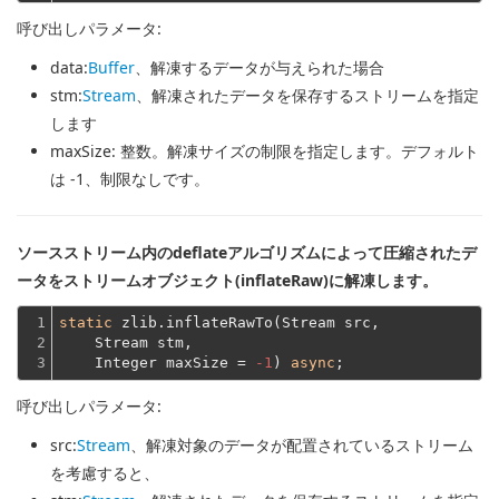
呼び出しパラメータ:
data
:
Buffer
、解凍するデータが与えられた場合
stm
:
Stream
、解凍されたデータを保存するストリームを指定
します
maxSize
: 整数。解凍サイズの制限を指定します。デフォルト
は -1、制限なしです。
ソースストリーム内のdeflateアルゴリズムによって圧縮されたデ
ータをストリームオブジェクト(inflateRaw)に解凍します。
1

static
 zlib.inflateRawTo(Stream src,
2

    Stream stm,
3
    Integer maxSize = 
-1
) 
async
呼び出しパラメータ:
src
:
Stream
、解凍対象のデータが配置されているストリーム
を考慮すると、