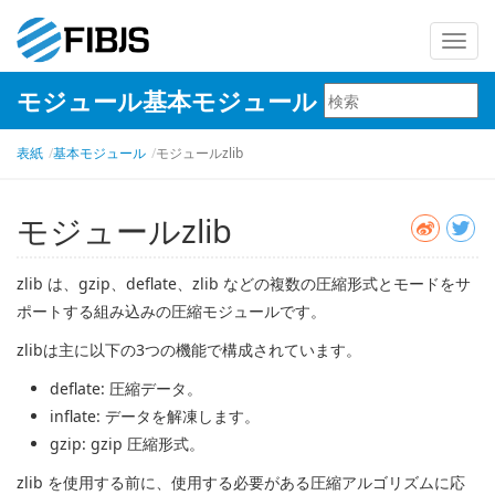
ナ
ビ
モジュール基本モジュール
ゲ
ー
表紙
基本モジュール
モジュールzlib
シ
ョ
ン
モジュールzlib
を
切
zlib は、gzip、deflate、zlib などの複数の圧縮形式とモードをサ
り
ポートする組み込みの圧縮モジュールです。
替
zlibは主に以下の3つの機能で構成されています。
え
deflate: 圧縮データ。
inflate: データを解凍します。
gzip: gzip 圧縮形式。
zlib を使用する前に、使用する必要がある圧縮アルゴリズムに応