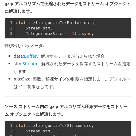
gzip アルゴリズムで圧縮されたデータをストリーム オブジェクト
に解凍します。
1

static
 zlib.gunzipTo(Buffer data,
2

    Stream stm,
3
    Integer maxSize = 
-1
) 
async
呼び出しパラメータ:
data
:
Buffer
、解凍するデータが与えられた場合
stm
:
Stream
、解凍されたデータを保存するストリームを指定
します
maxSize
: 整数。解凍サイズの制限を指定します。デフォルト
は -1、制限なしです。
ソース ストリーム内の gzip アルゴリズム圧縮データをストリー
ム オブジェクトに解凍します。
1

static
 zlib.gunzipTo(Stream src,
2

    Stream stm,