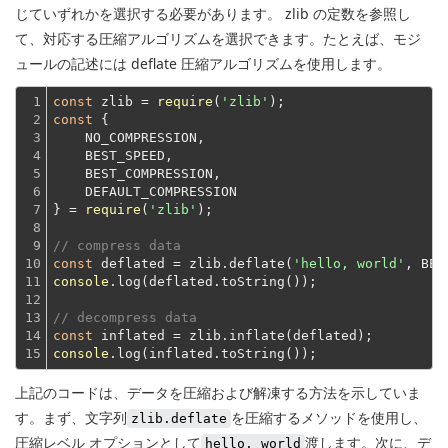
じていずれかを選択する必要があります。 zlib の定数を参照し
て、対応する圧縮アルゴリズムを選択できます。たとえば、モジ
ュールの記述には deflate 圧縮アルゴリズムを使用します。
1

const
 zlib = 
require
(
'zlib'
2

const
 {
3

    NO_COMPRESSION,
4

    BEST_SPEED,
5

    BEST_COMPRESSION,
6

    DEFAULT_COMPRESSION
7

} = 
require
(
'zlib'
);
8

9

// compress data
10

const
 deflated = zlib.deflate(
'hello, world'
11

console
.log(deflated.toString());
12

13

// decompress data
14

const
15
console
上記のコードは、データを圧縮および解凍する方法を示していま
す。まず、文字列
を圧縮するメソッドを使用し、
zlib.deflate
圧縮レベル オプションとして
渡します。次に
、デ
hello, world