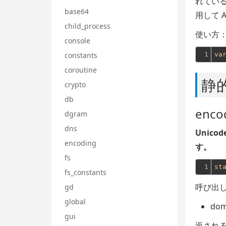
れている
base64
用して 
child_process
使い方
console
constants
1
va
coroutine
静
crypto
db
enco
dgram
dns
Unico
encoding
す。
fs
1
st
fs_constants
呼び出し
gd
global
dom
gui
返される