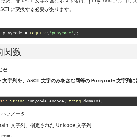
ため、非 ASCII 文字を含むホスト名は、punycode アルゴリ
ASCII に変換する必要があります。
：
r
 punycode = 
require
(
'punycode'
的関数
de
de 文字列を、ASCII 文字のみを含む同等の Punycode 文字列
atic
String
 punycode.encode(
String
パラメータ:
ain
: 文字列、指定された Unicode 文字列
結果: