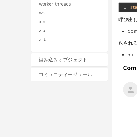
worker_threads
1
st
ws
呼び出し
xml
zip
dom
zlib
返される
Stri
組み込みオブジェクト
コミュニティモジュール