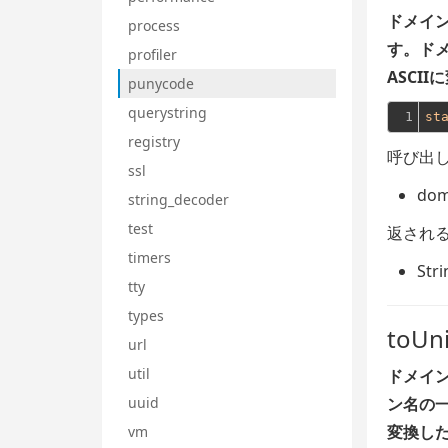
ドメイン
process
す。
ドメ
profiler
ASCI
punycode
querystring
1
st
registry
呼び出し
ssl
dom
string_decoder
test
返される
timers
Stri
tty
types
toUn
url
util
ドメイン
uuid
ン名の一
変換し
vm