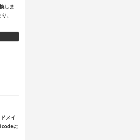
変換しま
まり、
。
ドメイ
codeに