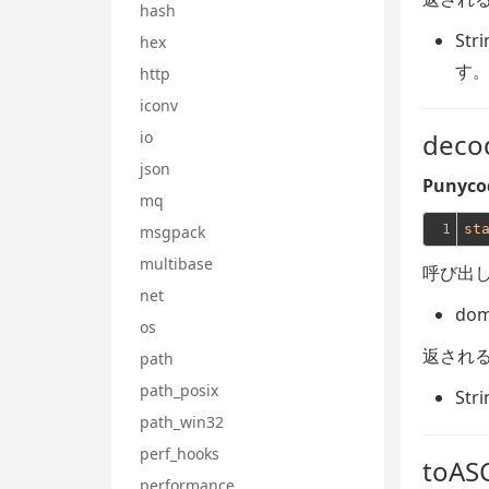
hash
Stri
hex
す
http
iconv
io
deco
json
Punyc
mq
1
st
msgpack
multibase
呼び出し
net
dom
os
返される
path
path_posix
Stri
path_win32
perf_hooks
toASC
performance