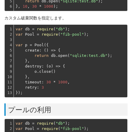
5

return
 db.open(
"sqlite:test.db"
);
6
}, 
10
, 
30
 * 
1000
カスタム破棄関数を指定します。
1

var
 db = 
require
(
"db"
2

var
 Pool = 
require
(
"fib-pool"
);
3

4

var
 p = Pool({

5

create
: 
()
 =>
 {

6

return
 db.open(
"sqlite:test.db"
);
7

    },
8

destroy
: 
(
o
) =>
 {
9

        o.close()
10

    },
11

timeout
: 
30
 * 
1000
,

12

retry
: 
3
13
});
プールの利用
1

var
 db = 
require
(
"db"
2

var
 Pool = 
require
(
"fib-pool"
);