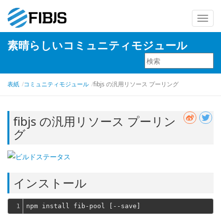
ナ
ビ
素晴らしいコミュニティモジュール
ゲ
ー
シ
ョ
表紙
コミュニティモジュール
fibjs の汎用リソース プーリング
ン
を
fibjs の汎用リソース プーリン
切
グ
り
替
え
インストール
1