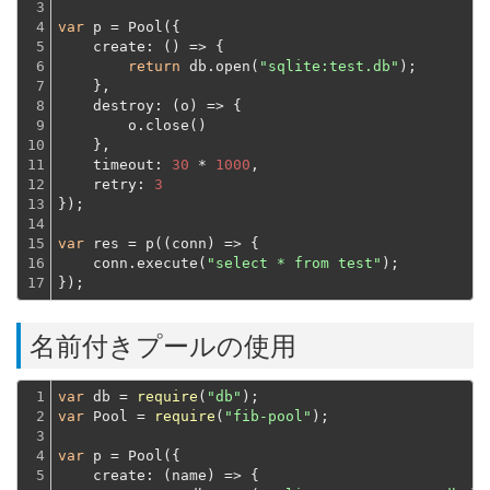
3

4

var
 p = Pool({

5

create
: 
()
 =>
 {

6

return
 db.open(
"sqlite:test.db"
);
7

    },
8

destroy
: 
(
o
) =>
 {
9

        o.close()
10

    },
11

timeout
: 
30
 * 
1000
,

12

retry
: 
3
13

});
14

15

var
 res = p(
(
conn
) =>
 {
16

    conn.execute(
"select * from test"
);
17
});
名前付きプールの使用
1

var
 db = 
require
(
"db"
2

var
 Pool = 
require
(
"fib-pool"
);
3

4

var
 p = Pool({

5

create
: 
(
name
) =>
 {
