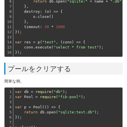
6

return
 db.open(
"sqlite:"
 + name + 
".db"
);
7

    },
8

destroy
: 
(
o
) =>
 {
9

        o.close()
10

    },
11

timeout
: 
30
 * 
1000
12

});
13

14

var
 res = p(
"test"
, (conn) => {
15

    conn.execute(
"select * from test"
);
16
});
プールをクリアする
簡単な例。
1

var
 db = 
require
(
"db"
2

var
 Pool = 
require
(
"fib-pool"
);
3

4

var
 p = Pool(
()
 =>
 {

5

return
 db.open(
"sqlite:test.db"
);
6

});
7
