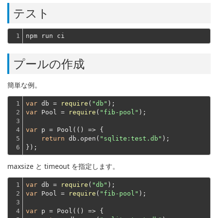
テスト
1
プールの作成
簡単な例。
1

var
 db = 
require
(
"db"
2

var
 Pool = 
require
(
"fib-pool"
);
3

4

var
 p = Pool(
()
 =>
 {

5

return
 db.open(
"sqlite:test.db"
);
6
});
maxsize と timeout を指定します。
1

var
 db = 
require
(
"db"
2

var
 Pool = 
require
(
"fib-pool"
);
3

4

var
 p = Pool(
()
 =>
 {
