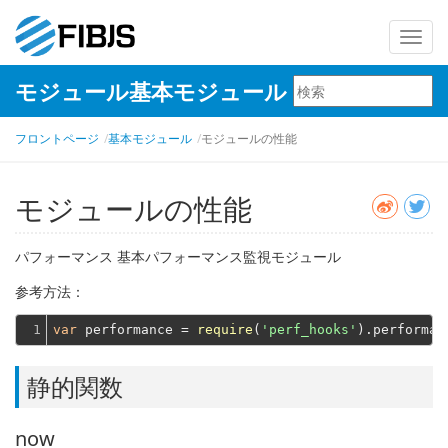
ナ
ビ
モジュール基本モジュール
ゲ
ー
フロントページ
基本モジュール
モジュールの性能
シ
ョ
ン
モジュールの性能
を
切
パフォーマンス 基本パフォーマンス監視モジュール
り
参考方法：
替
え
1
var
 performance = 
require
(
'perf_hooks'
静的関数
now