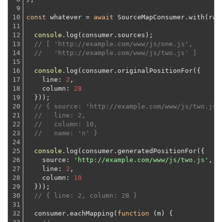
9

10

const
 whatever = 
await
 SourceMapConsumer.with(raw
11

12

console
.log(consumer.sources);

13

// [ 'http://example.com/www/js/one.js',
14

//   'http://example.com/www/js/two.js' ]
15

16

console
.log(consumer.originalPositionFor({

17

line
: 
2
,

18

column
: 
28
19

  }));
20

// { source: 'http://example.com/www/js/two.js'
21

//   line: 2,
22

//   column: 10,
23

//   name: 'n' }
24

25

console
.log(consumer.generatedPositionFor({

26

source
: 
'http://example.com/www/js/two.js'
,

27

line
: 
2
,

28

column
: 
10
29

  }));
30

// { line: 2, column: 28 }
31

32

  consumer.eachMapping(
function
 (
m
) 
{
