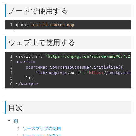
ノードで使用する
1
$ npm 
install
source
-
map
ウェブ上で使用する
1

<script src=
"https://unpkg.com/source-map@0.7.2/d
2

<script>

3

    sourceMap.SourceMapConsumer.initialize({

4

        "lib/mappings
.wasm
": "
https:
/
/unpkg.com/s
5

    });
6
<
/script>
目次
例
ソースマップの使用
ソースマップの生成