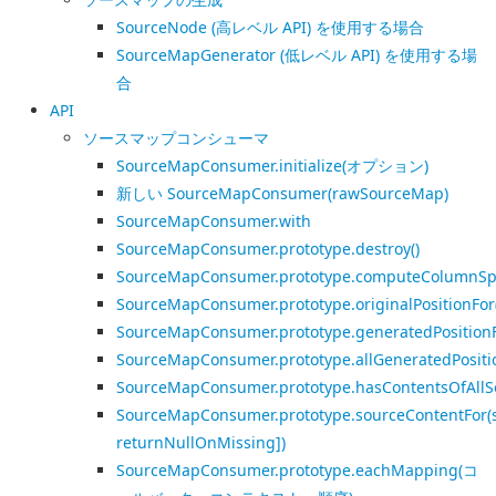
SourceNode (高レベル API) を使用する場合
SourceMapGenerator (低レベル API) を使用する場
合
API
ソースマップコンシューマ
SourceMapConsumer.initialize(オプション)
新しい SourceMapConsumer(rawSourceMap)
SourceMapConsumer.with
SourceMapConsumer.prototype.destroy()
SourceMapConsumer.prototype.computeColumnSp
SourceMapConsumer.prototype.originalPositionFor
SourceMapConsumer.prototype.generatedPositionFo
SourceMapConsumer.prototype.allGeneratedPosition
SourceMapConsumer.prototype.hasContentsOfAllSo
SourceMapConsumer.prototype.sourceContentFor(s
returnNullOnMissing])
SourceMapConsumer.prototype.eachMapping(コ