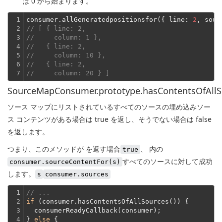
は 0 から始まります。
1

consumer.allGeneratedpositionsfor({ 
line
: 
2
, 
sour
2

// [ { line: 2,
3

//     column: 1 },
4

//   { line: 2,
5

//     column: 10 },
6

//   { line: 2,
7
//     column: 20 } ]
SourceMapConsumer.prototype.hasContentsOfAllS
ソース マップにリストされているすべてのソースの埋め込みソー
ス コンテンツがある場合は true を返し、そうでない場合は false
を返します。
つまり、このメソッドが を返す場合
、
内の
true
すべてのソースに対して成功
consumer.sourceContentFor(s)
します
。
s
consumer.sources
1

// ...
2

if
 (consumer.hasContentsOfAllSources()) {
3

  consumerReadyCallback(consumer);
4

} 
else
 {