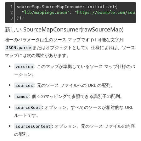
1

sourceMap.SourceMapConsumer.initialize({

2

"lib/mappings.wasm"
: 
"https://example.com/sourc
3
});
新しい SourceMapConsumer(rawSourceMap)
唯一のパラメータは生のソース マップです ('d 可能な文字列
またはオブジェクトとして)。仕様によれば、ソース
JSON.parse
マップには次の属性があります。
: このマップが準拠しているソース マップ仕様のバ
version
ージョン。
: 元のソース ファイルへの URL の配列。
sources
: 個々のマッピングで参照できる識別子の配列。
names
: オプション。すべてのソースが相対的な URL
sourceRoot
ルートです。
: オプション。元のソース ファイルの内容
sourcesContent
の配列。