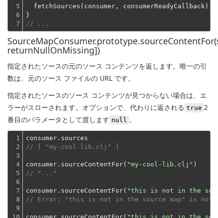
5

  fetchSources(consumer, consumerReadyCallback);
6

}
7
// ...
SourceMapConsumer.prototype.sourceContentFor(s
returnNullOnMissing])
指定されたソースの元のソース コンテンツを返します。唯一の引
数は、元のソース ファイルの URL です。
指定されたソースのソース コンテンツが見つからない場合は、エ
ラーがスローされます。オプションで、代わりに返される
2
true
番目のパラメータとして渡します
。
null
1

2

// [ "my-cool-lib.clj" ]
3

4

consumer.sourceContentFor(
"my-cool-lib.clj"
5

// "..."
6

7

consumer.sourceContentFor(
"this is not in the sou
8

// Error: "this is not in the source map" is not 
9

10

consumer.sourceContentFor(
"this is not in the sou