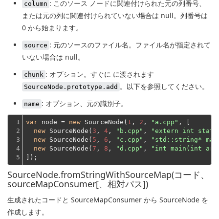
: このソース ノードに関連付けられた元の列番号、
column
または元の列に関連付けられていない場合は null。列番号は
0 から始まります。
: 元のソースのファイル名。ファイル名が指定されて
source
いない場合は null。
: オプション。すぐに に渡されます
chunk
。以下を参照してください。
SourceNode.prototype.add
: オプション、元の識別子。
name
1

var
 node = 
new
 SourceNode(
1
, 
2
, 
"a.cpp"
, [

2

new
 SourceNode(
3
, 
4
, 
"b.cpp"
, 
"extern int statu
3

new
 SourceNode(
5
, 
6
, 
"c.cpp"
, 
"std::string* mak
4

new
 SourceNode(
7
, 
8
, 
"d.cpp"
, 
"int main(int arg
5
]);
SourceNode.fromStringWithSourceMap(コード、
sourceMapConsumer[、相対パス])
生成されたコードと SourceMapConsumer から SourceNode を
作成します。