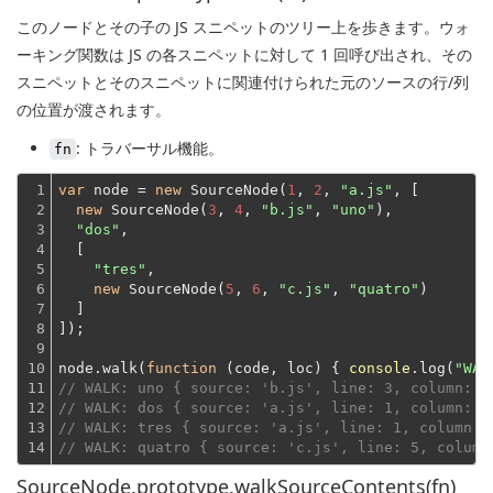
このノードとその子の JS スニペットのツリー上を歩きます。ウォ
ーキング関数は JS の各スニペットに対して 1 回呼び出され、その
スニペットとそのスニペットに関連付けられた元のソースの行/列
の位置が渡されます。
: トラバーサル機能。
fn
1

var
 node = 
new
 SourceNode(
1
, 
2
, 
"a.js"
, [

2

new
 SourceNode(
3
, 
4
, 
"b.js"
, 
"uno"
),

3

"dos"
,
4

  [
5

"tres"
,

6

new
 SourceNode(
5
, 
6
, 
"c.js"
, 
"quatro"
)
7

  ]
8

]);
9

10

node.walk(
function
 (
code, loc
) 
{ 
console
.log(
"WAL
11

// WALK: uno { source: 'b.js', line: 3, column: 4
12

// WALK: dos { source: 'a.js', line: 1, column: 2
13

// WALK: tres { source: 'a.js', line: 1, column: 
14
// WALK: quatro { source: 'c.js', line: 5, column
SourceNode.prototype.walkSourceContents(fn)