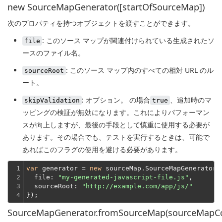
new SourceMapGenerator([startOfSourceMap])
次のプロパティを持つオブジェクトを渡すことができます。
: このソース マップが関連付けられている生成されたソ
file
ースのファイル名。
: このソース マップ内のすべての相対 URL のル
sourceRoot
ート。
: オプション。 の場合
、追加時のマ
skipValidation
true
ッピングの検証が無効になります。これによりパフォーマン
スが向上しますが、最後の手段として慎重に使用する必要が
あります。その場合でも、テストを実行するときは、可能で
あればこのフラグの使用を避ける必要があります。
1

var
 generator = 
new
 sourceMap.SourceMapGenerator({
2

file
: 
"my-generated-javascript-file.js"
,

3

sourceRoot
: 
"http://example.com/app/js/"
4
});
SourceMapGenerator.fromSourceMap(sourceMapC