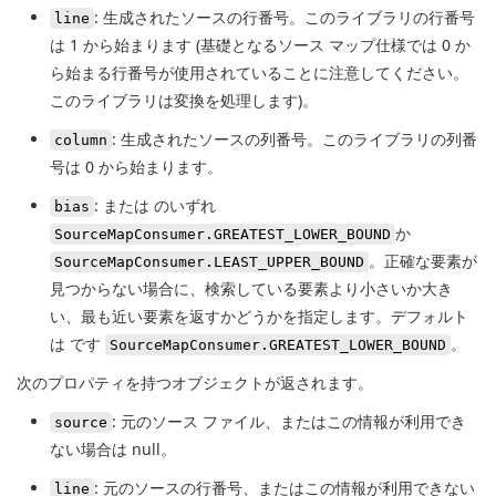
: 生成されたソースの行番号。このライブラリの行番号
line
は 1 から始まります (基礎となるソース マップ仕様では 0 か
ら始まる行番号が使用されていることに注意してください。
このライブラリは変換を処理します)。
: 生成されたソースの列番号。このライブラリの列番
column
号は 0 から始まります。
: または のいずれ
bias
か
SourceMapConsumer.GREATEST_LOWER_BOUND
。正確な要素が
SourceMapConsumer.LEAST_UPPER_BOUND
見つからない場合に、検索している要素より小さいか大き
い、最も近い要素を返すかどうかを指定します。デフォルト
は です
。
SourceMapConsumer.GREATEST_LOWER_BOUND
次のプロパティを持つオブジェクトが返されます。
: 元のソース ファイル、またはこの情報が利用でき
source
ない場合は null。
: 元のソースの行番号、またはこの情報が利用できない
line