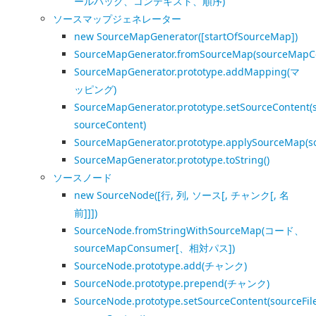
ールバック、コンテキスト、順序)
ソースマップジェネレーター
new SourceMapGenerator([startOfSourceMap])
SourceMapGenerator.fromSourceMap(sourceMapC
SourceMapGenerator.prototype.addMapping(マ
ッピング)
SourceMapGenerator.prototype.setSourceContent(s
sourceContent)
SourceMapGenerator.prototype.applySourceMap(s
SourceMapGenerator.prototype.toString()
ソースノード
new SourceNode([行, 列, ソース[, チャンク[, 名
前]]])
SourceNode.fromStringWithSourceMap(コード、
sourceMapConsumer[、相対パス])
SourceNode.prototype.add(チャンク)
SourceNode.prototype.prepend(チャンク)
SourceNode.prototype.setSourceContent(sourceFile