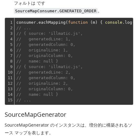
フォルトは です
。
SourceMapConsumer.GENERATED_ORDER
1

consumer.eachMapping(
function
 (
m
) 
{ 
console
2

// ...
3

// { source: 'illmatic.js',
4

//   generatedLine: 1,
5

//   generatedColumn: 0,
6

//   originalLine: 1,
7

//   originalColumn: 0,
8

//   name: null }
9

// { source: 'illmatic.js',
10

//   generatedLine: 2,
11

//   generatedColumn: 0,
12

//   originalLine: 2,
13

//   originalColumn: 0,
14

//   name: null }
15
// ...
SourceMapGenerator
SourceMapGenerator のインスタンスは、増分的に構築されるソ
ース マップを表します。