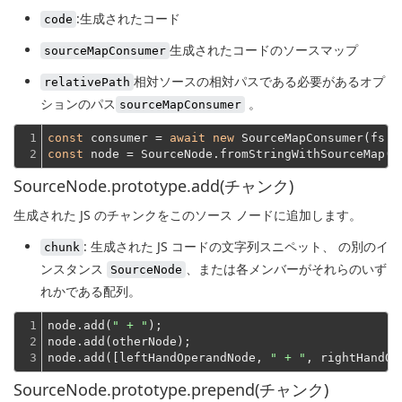
:生成されたコード
code
生成されたコードのソースマップ
sourceMapConsumer
相対ソースの相対パスである必要があるオプ
relativePath
ションのパス
。
sourceMapConsumer
1

const
 consumer = 
await
new
 SourceMapConsumer(fs.r
2
const
 node = SourceNode.fromStringWithSourceMap(f
SourceNode.prototype.add(チャンク)
生成された JS のチャンクをこのソース ノードに追加します。
: 生成された JS コードの文字列スニペット、 の別のイ
chunk
ンスタンス
、または各メンバーがそれらのいず
SourceNode
れかである配列。
1

node.add(
" + "
);
2

node.add(otherNode);
3
node.add([leftHandOperandNode, 
" + "
SourceNode.prototype.prepend(チャンク)