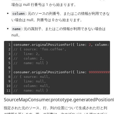
場合は null 行番号は 1 から始まります。
: 元のソースの列番号、またはこの情報が利用できな
column
い場合は null。列番号は 0 から始まります。
: 元の識別子、またはこの情報が利用できない場合は
name
null。
1

consumer.originalPositionFor({ 
line
: 
2
, 
column
: 
1
2

// { source: 'foo.coffee',
3

//   line: 2,
4

//   column: 2,
5

//   name: null }
6

7

consumer.originalPositionFor({ 
line
: 
999999999999
8

// { source: null,
9

//   line: null,
10

//   column: null,
11
//   name: null }
SourceMapConsumer.prototype.generatedPositionFo
指定された元のソース、行、列の位置について生成された行と列