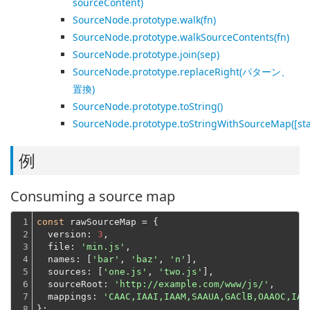
sourceContent)
SourceNode.prototype.walk(fn)
SourceNode.prototype.walkSourceContents(fn)
SourceNode.prototype.join(sep)
SourceNode.prototype.replaceRight(パターン、
置換)
SourceNode.prototype.toString()
SourceNode.prototype.toStringWithSourceMap([st
例
Consuming a source map
1

const
 rawSourceMap = {

2

version
: 
3
,

3

file
: 
'min.js'
,

4

names
: [
'bar'
, 
'baz'
, 
'n'
],

5

sources
: [
'one.js'
, 
'two.js'
],

6

sourceRoot
: 
'http://example.com/www/js/'
,

7

mappings
: 
'CAAC,IAAI,IAAM,SAAUA,GAClB,OAAOC,IAA
8

};