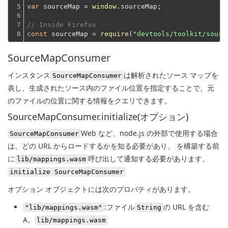
5

var
 sourceMap = 
window
.sourceMap;
6

7

// Inside Firefox
8
const
 sourceMap = 
require
(
"devtools/toolkit/sourc
SourceMapConsumer
インスタンス
は解析されたソース マップを
SourceMapConsumer
表し、生成されたソース内のファイル位置を指定することで、元
のファイルの位置に関する情報をクエリできます。
SourceMapConsumer.initialize(オプション)
Web など、node.js の外部で
使用する場合
SourceMapConsumer
は、どの URL からロードするかを知る必要があり、 を
構築する前
に
呼び出して通知する必要があります
。
lib/mappings.wasm
initialize
SourceMapConsumer
オプション オブジェクトには次のプロパティがあります。
:
ファイル
の URL を含む
"lib/mappings.wasm"
String
A。
lib/mappings.wasm