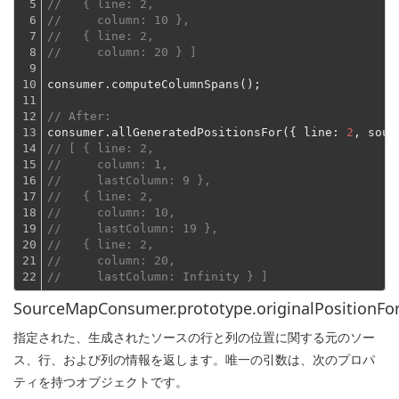
5

//   { line: 2,
6

//     column: 10 },
7

//   { line: 2,
8

//     column: 20 } ]
9

10

consumer.computeColumnSpans();
11

12

// After:
13

consumer.allGeneratedPositionsFor({ 
line
: 
2
, 
sour
14

// [ { line: 2,
15

//     column: 1,
16

//     lastColumn: 9 },
17

//   { line: 2,
18

//     column: 10,
19

//     lastColumn: 19 },
20

//   { line: 2,
21

//     column: 20,
22
//     lastColumn: Infinity } ]
SourceMapConsumer.prototype.originalPositionFor
指定された、生成されたソースの行と列の位置に関する元のソー
ス、行、および列の情報を返します。唯一の引数は、次のプロパ
ティを持つオブジェクトです。