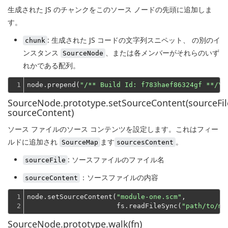
生成された JS のチャンクをこのソース ノードの先頭に追加しま
す。
: 生成された JS コードの文字列スニペット、 の別のイ
chunk
ンスタンス
、または各メンバーがそれらのいず
SourceNode
れかである配列。
1
node.prepend(
"/** Build Id: f783haef86324gf **/\n
SourceNode.prototype.setSourceContent(sourceFil
sourceContent)
ソース ファイルのソース コンテンツを設定します。これはフィー
ルドに追加され
ます
。
SourceMap
sourcesContent
: ソースファイルのファイル名
sourceFile
：ソースファイルの内容
sourceContent
1

node.setSourceContent(
"module-one.scm"
,
2
                      fs.readFileSync(
"path/to/mo
SourceNode.prototype.walk(fn)