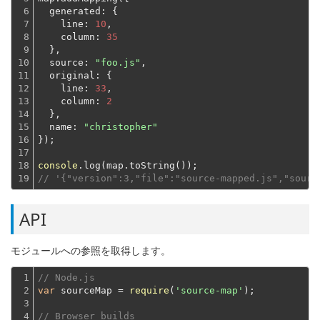
6

generated
: {

7

line
: 
10
,

8

column
: 
35
9

  },
10

source
: 
"foo.js"
,

11

original
: {

12

line
: 
33
,

13

column
: 
2
14

  },
15

name
: 
"christopher"
16

});
17

18

console
19
// '{"version":3,"file":"source-mapped.js","sourc
API
モジュールへの参照を取得します。
1

// Node.js
2

var
 sourceMap = 
require
(
'source-map'
);
3

4

// Browser builds