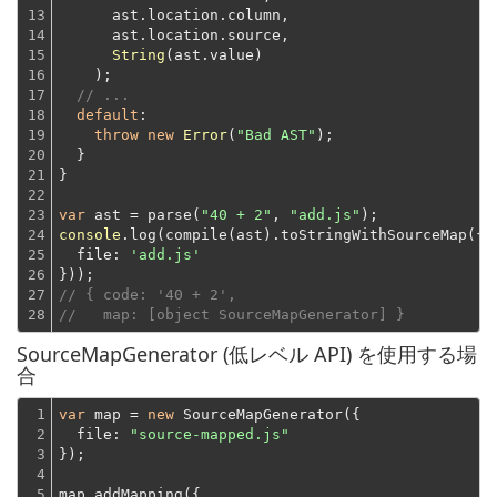
13

      ast.location.column,
14

      ast.location.source,
15

String
(ast.value)
16

    );
17

// ...
18

default
:

19

throw
new
Error
(
"Bad AST"
);
20

  }
21

}
22

23

var
 ast = parse(
"40 + 2"
, 
"add.js"
24

console
.log(compile(ast).toStringWithSourceMap({

25

file
: 
'add.js'
26

}));
27

// { code: '40 + 2',
28
//   map: [object SourceMapGenerator] }
SourceMapGenerator (低レベル API) を使用する場
合
1

var
 map = 
new
 SourceMapGenerator({

2

file
: 
"source-mapped.js"
3

});
4

5

map.addMapping({