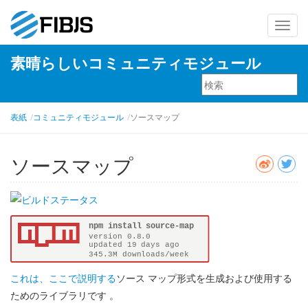
ナ
ビ
素晴らしいコミュニティモジュール
ゲ
ー
シ
ョ
表紙
コミュニティモジュール
ソースマップ
ン
を
ソースマップ
切
り
替
え
これは、ここで説明する
ソース マップ形式を生成および使用する
ためのライブラリです
。