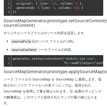
3

original
: { 
line
: 
128
, 
column
: 
0
 },

4

generated
: { 
line
: 
3
, 
column
: 
456
 }
5
})
SourceMapGenerator.prototype.setSourceContent(s
sourceContent)
オリジナルソースファイルのソース内容を設定します。
元のソース ファイルの URL。
sourceFile
ソースファイルの内容。
sourceContent
1

generator.setSourceContent(
"module-one.scm"
,
2
                           fs.readFileSync(
"path/
SourceMapGenerator.prototype.applySourceMap(s
ソース ファイルの SourceMap を SourceMap に適用します。提
供されたソース ファイルへの各マッピングは、提供された
SourceMap を使用して書き換えられます。注: 結果のマッピング
の解像度は、このマップと提供されたマップの最小値になりま
す。