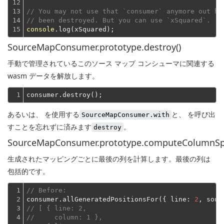
12

13

// You may not use that `consumer` anymore out he
14

// been destroyed. But you can use `xSquared`.
15
console
SourceMapConsumer.prototype.destroy()
手動で管理されているこのソース マップ コンシューマに関連する
wasm データを解放します。
1
あるいは、 を使用する
と、 を呼び出
SourceMapConsumer.with
すことを忘れずに済みます
。
destroy
SourceMapConsumer.prototype.computeColumnSp
生成されたマッピングごとに最後の列を計算します。最後の列は
包括的です。
1

// Before:
2

consumer.allGeneratedPositionsFor({ 
line
: 
2
, 
sour
3

// [ { line: 2,
4

//     column: 1 },