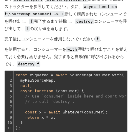
ストラクターを参照してください。次に、
async function
新しく構築されたコンシューマで
f(SourceMapConsumer) -> T
を呼び出し、
完了するまで待機し、
コンシューマを呼
f
destroy
び出して、
の戻り値を返します。
f
完了後にコンシューマーを使用しないでください
。
f
を使用すると、
コンシューマーを
手動で呼び出すことを覚え
with
ておく必要はありません。
完了すると自動的に呼び出されるから
です。
destroy
f
1

const
 xSquared = 
await
 SourceMapConsumer.with(
2

  myRawSourceMap,
3

null
,

4

async
function
 (
consumer
) 
{

5

// Use `consumer` inside here and don't worry
6

// to call `destroy`.
7

8

const
 x = 
await
 whatever(consumer);

9

return
 x * x;
10

  }
11

);