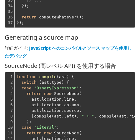
33

// ...
34

  });
35

36

return
 computeWhatever();
37
});
Generating a source map
詳細ガイド:
JavaScript へのコンパイルとソース マップを使用し
たデバッグ
SourceNode (高レベル API) を使用する場合
1

function
compile
(
ast
) 
{

2

switch
 (ast.type) {

3

case
'BinaryExpression'
:

4

return
new
 SourceNode(
5

      ast.location.line,
6

      ast.location.column,
7

      ast.location.source,
8

      [compile(ast.left), 
" + "
, compile(ast.righ
9

    );
10

case
'Literal'
:

11

return
new
 SourceNode(
12

      ast.location.line,