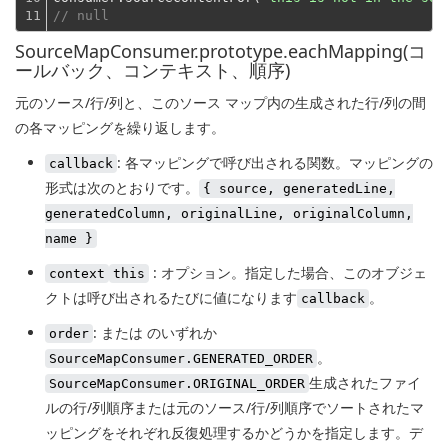
11
// null
SourceMapConsumer.prototype.eachMapping(コ
ールバック、コンテキスト、順序)
元のソース/行/列と、このソース マップ内の生成された行/列の間
の各マッピングを繰り返します。
: 各マッピングで呼び出される関数。マッピングの
callback
形式は次のとおりです。
{ source, generatedLine,
generatedColumn, originalLine, originalColumn,
name }
: オプション。指定した場合、このオブジェ
context
this
クトは呼び出されるたびに
値になります
。
callback
: または のいずれか
order
。
SourceMapConsumer.GENERATED_ORDER
生成されたファイ
SourceMapConsumer.ORIGINAL_ORDER
ルの行/列順序または元のソース/行/列順序でソートされたマ
ッピングをそれぞれ反復処理するかどうかを指定します。デ