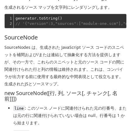
生成されるソース マップを文字列にレンダリングします。
1

2
// '{"version":3,"sources":["module-one.scm"],"na
SourceNode
SourceNodes は、生成された JavaScript ソース コードのスニペ
ットを補間および/または連結して抽象化する方法を提供します
が、その一方で、これらのスニペットと元のソース コードの間に
関連付けられた行と列の情報は維持されます。これは、コンパイ
ラが出力する前に使用する最終的な中間表現として役立ちます。
生成されたJSとソースマップ。
new SourceNode([行, 列, ソース[, チャンク[, 名
前]]])
: このソース ノードに関連付けられた元の行番号、また
line
は元の行に関連付けられていない場合は null。行番号は 1 か
ら始まります。