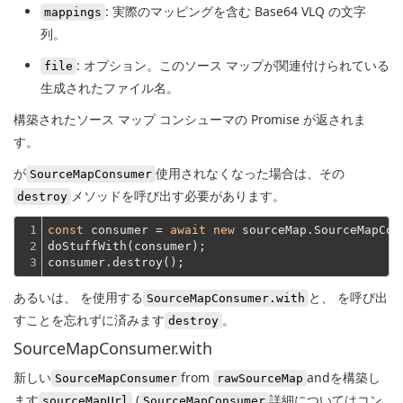
: 実際のマッピングを含む Base64 VLQ の文字
mappings
列。
: オプション。このソース マップが関連付けられている
file
生成されたファイル名。
構築されたソース マップ コンシューマの Promise が返されま
す。
が
使用されなくなった場合は、その
SourceMapConsumer
メソッドを呼び出す必要があります。
destroy
1

const
 consumer = 
await
new
 sourceMap.SourceMapCon
2

doStuffWith(consumer);
3
consumer.destroy();
あるいは、 を使用する
と、 を呼び出
SourceMapConsumer.with
すことを忘れずに済みます
。
destroy
SourceMapConsumer.with
新しい
from
andを構築し
SourceMapConsumer
rawSourceMap
ます
(
詳細についてはコン
sourceMapUrl
SourceMapConsumer