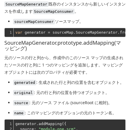
既存のインスタンスから
新しいインスタン
SourceMapGenerator
スを作成します
。
SourceMapConsumer
ソースマップ。
sourceMapConsumer
1
var
SourceMapGenerator.prototype.addMapping(マ
ッピング)
元のソースの行と列から、作成中のこのソース マップの生成され
たソースの行と列に 1 つのマッピングを追加します。マッピング
オブジェクトには次のプロパティが必要です。
: 生成された行と列の位置を含むオブジェクト。
generated
: 元の行と列の位置を持つオブジェクト。
original
: 元のソース ファイル (sourceRoot に相対)。
source
: このマッピングのオプションの元のトークン名。
name
1

generator.addMapping({

2

source
: 
"module-one.scm"
,
