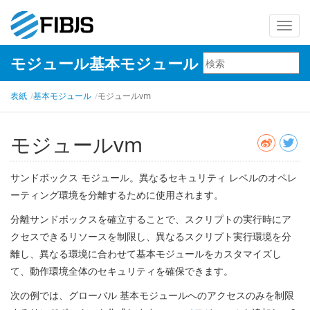
ナ
ビ
モジュール基本モジュール
ゲ
ー
表紙
基本モジュール
モジュールvm
シ
ョ
ン
モジュールvm
を
切
サンドボックス モジュール。異なるセキュリティ レベルのオペレ
り
ーティング環境を分離するために使用されます。
替
分離サンドボックスを確立することで、スクリプトの実行時にア
え
クセスできるリソースを制限し、異なるスクリプト実行環境を分
離し、異なる環境に合わせて基本モジュールをカスタマイズし
て、動作環境全体のセキュリティを確保できます。
次の例では、グローバル 基本モジュールへのアクセスのみを制限