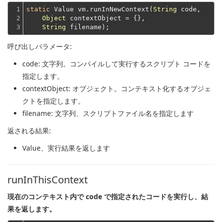
1

static
 Value vm.runInNewContext(
String
 code,

2

Object
 contextObject = {},

3
String
呼び出しパラメータ:
code
: 文字列。コンパイルして実行するスクリプト コードを
指定します。
contextObject
: オブジェクト。コンテキスト化するオブジェ
クトを指定します。
filename
: 文字列、スクリプトファイル名を指定します
返される結果:
Value
、実行結果を返します
runInThisContext
現在のコンテキスト内で code で指定されたコードを実行し、結
果を返します。