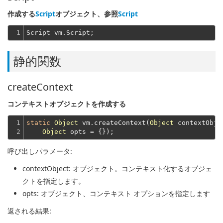
作成する
Script
オブジェクト、参照
Script
1
静的関数
createContext
コンテキストオブジェクトを作成する
1

static
Object
 vm.createContext(
Object
 contextObje
2
Object
呼び出しパラメータ:
contextObject
: オブジェクト。コンテキスト化するオブジェ
クトを指定します。
opts
: オブジェクト、コンテキスト オプションを指定します
返される結果: