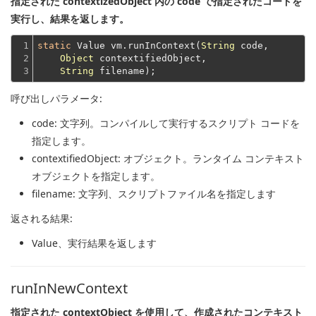
指定された contextizedObject 内の code で指定されたコードを
実行し、結果を返します。
1

static
 Value vm.runInContext(
String
 code,

2

Object
 contextifiedObject,

3
String
呼び出しパラメータ:
code
: 文字列。コンパイルして実行するスクリプト コードを
指定します。
contextifiedObject
: オブジェクト。ランタイム コンテキスト
オブジェクトを指定します。
filename
: 文字列、スクリプトファイル名を指定します
返される結果:
Value
、実行結果を返します
runInNewContext
指定された contextObject を使用して、作成されたコンテキスト