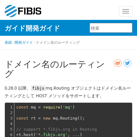
ナ
ビ
ガイド開発ガイド
ゲ
ー
表紙
開発ガイド
ドメイン名のルーティング
シ
ョ
ン
ドメイン名のルーティン
を
グ
切
り
0.28.0 以降、
mq.Routing オブジェクトはドメイン名ルー
fibjs
替
ティングとして HOST メソッドをサポートします。
え
1

const
 mq = 
require
(
'mq'
)
2

3

const
 rt = 
new
 mq.Routing();
4

5

// support *.fibjs.org in Routing
6

rt.host(
'*.fibjs.org'