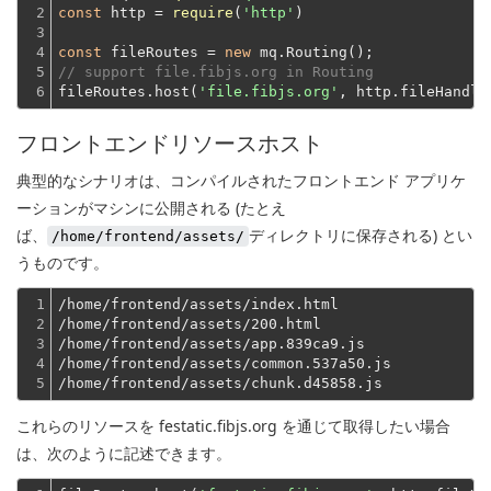
2

const
 http = 
require
(
'http'
)
3

4

const
 fileRoutes = 
new
5

// support file.fibjs.org in Routing
6
fileRoutes.host(
'file.fibjs.org'
フロントエンドリソースホスト
典型的なシナリオは、コンパイルされたフロントエンド アプリケ
ーションがマシンに公開される (たとえ
ば、
ディレクトリに保存される) とい
/home/frontend/assets/
うものです。
1

/home/frontend/assets/index.html
2

/home/frontend/assets/200.html
3

/home/frontend/assets/app.839ca9.js
4

/home/frontend/assets/common.537a50.js
5
/home/frontend/assets/chunk.d45858.js
これらのリソースを festatic.fibjs.org を通じて取得したい場合
は、次のように記述できます。