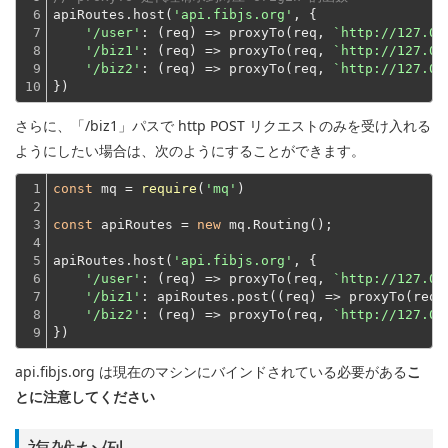
6

apiRoutes.host(
'api.fibjs.org'
, {

7

'/user'
: 
(
req
) =>
 proxyTo(req, 
`http://127.0.
8

'/biz1'
: 
(
req
) =>
 proxyTo(req, 
`http://127.0.
9

'/biz2'
: 
(
req
) =>
 proxyTo(req, 
`http://127.0.
10
})
さらに、「/biz1」パスで http POST リクエストのみを受け入れる
ようにしたい場合は、次のようにすることができます。
1

const
 mq = 
require
(
'mq'
)
2

3

const
 apiRoutes = 
new
 mq.Routing();
4

5

apiRoutes.host(
'api.fibjs.org'
, {

6

'/user'
: 
(
req
) =>
 proxyTo(req, 
`http://127.0.
7

'/biz1'
: apiRoutes.post(
(
req
) =>
 proxyTo(req,
8

'/biz2'
: 
(
req
) =>
 proxyTo(req, 
`http://127.0.
9
})
api.fibjs.org は現在のマシンにバインドされている必要がある
こ
とに注意してください