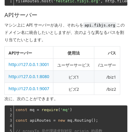
1
fileRoutes.host(
'festatic.fibjs.org'
, http.fileHa
APIサーバー
マシン上に API サーバーがあり、それらを
この
api.fibjs.org
ドメイン名に統合したいとしますが、次のような異なるパスを割
り当てたいとします。
APIサーバー
使用法
パス
http://127.0.0.1:3001
ユーザーサービス
/ユーザー
http://127.0.0.1:8080
ビズ1
/biz1
http://127.0.0.1:9007
ビズ2
/biz2
次に、次のことができます。
1

const
 mq = 
require
(
'mq'
)
2

3

const
 apiRoutes = 
new
 mq.Routing();
4

5

// proxyTo 是代理请求到对应 origin 的函数