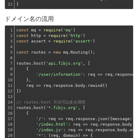
22
}
ドメイン名の流用
1

const
 mq = 
require
(
'mq'
2

const
 http = 
require
(
'http'
3

const
 assert = 
require
(
'assert'
)
4

5

const
 routes = 
new
 mq.Routing();
6

7

routes.host(
'api.fibjs.org'
, [
8

    {
9

'/user/information'
: 
req
 =>
 req.response.
10

    },
11

    req => req.response.body.rewind()
12

])
13

14

// routes.host 方法可以多次调用
15

routes.host(
'*.fibjs.org'
, [
16

    {
17

'/'
: 
req
 =>
 req.response.json({
message
: 
'
18

'/index.html'
: 
req
 =>
 req.response.body.w
19

'/index.js'
: 
req
 =>
 req.response.body.wri
20

'*'
: 
(
req, domain
) =>
 {