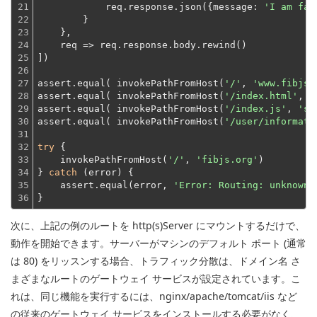
21

            req.response.json({
message
: 
'I am fal
22

        }
23

    },
24

    req => req.response.body.rewind()
25

])
26

27

assert.equal( invokePathFromHost(
'/'
, 
'www.fibjs.
28

assert.equal( invokePathFromHost(
'/index.html'
, 
'
29

assert.equal( invokePathFromHost(
'/index.js'
, 
'st
30

assert.equal( invokePathFromHost(
'/user/informati
31

32

try
 {
33

    invokePathFromHost(
'/'
, 
'fibjs.org'
)
34

} 
catch
 (error) {
35

    assert.equal(error, 
'Error: Routing: unknown 
36
}
次に、上記の例のルートを http(s)Server にマウントするだけで、
動作を開始できます。サーバーがマシンのデフォルト ポート (通常
は 80) をリッスンする場合、トラフィック分散は、ドメイン名 さ
まざまなルートのゲートウェイ サービスが設定されています。こ
れは、同じ機能を実行するには、nginx/apache/tomcat/iis など
の従来のゲートウェイ サービスをインストールする必要がなく、