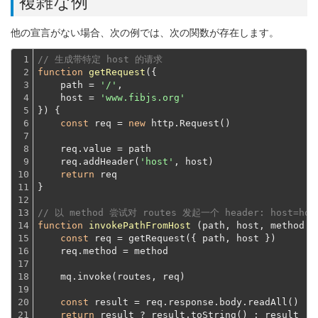
複雑な例
他の宣言がない場合、次の例では、次の関数が存在します。
1

// 生成带特定 host 的请求
2

function
getRequest
(
{

3

    path = 
'/'
,

4

    host = 
'www.fibjs.org'
5

}
) 
{

6

const
 req = 
new
 http.Request()
7

8

    req.value = path
9

    req.addHeader(
'host'
, host)

10

return
 req
11

}
12

13

// 以 method 尝试对 routes 发起一个 header: host=ho
14

function
invokePathFromHost
 (
path, host, method =
15

const
 req = getRequest({ path, host })
16

    req.method = method
17

18

    mq.invoke(routes, req)
19

20

const
 result = req.response.body.readAll()

21

return
 result ? result.toString() : result