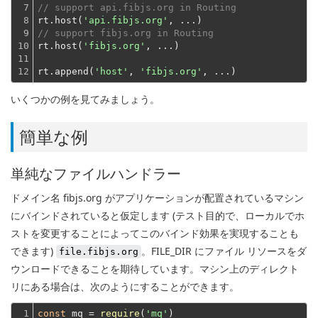
7

// support api.fibjs.org in Routing
8

rt.host(
'api.fibjs.org'
9

// support fibjs.org in Routing
10

rt.host(
'fibjs.org'
, ...)
11

12
rt.append(
'host'
, 
'fibjs.org'
いくつかの例を見てみましょう。
簡単な例
単純なファイルハンドラー
ドメイン名 fibjs.org がアプリケーションが配置されているマシン
にバインドされていると仮定します (テスト目的で、ローカルでホ
ストを変更することによってこのバインド効果を実現することも
できます)
。FILE_DIR にファイル リソースをダ
file.fibjs.org
ウンロードできることを期待しています。
マシン上のディレクト
リにある場合は、次のようにすることができます。
1

const
 mq = 
require
(
'mq'