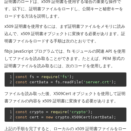
証明書のロードは、x509 証明書を使用する場合の重要な操作で
す。以下に、証明書ファイルをロードし、公開キーと秘密キーを
ロードする方法を説明します。
x509 証明書を使用するには、まず証明書ファイルをメモリに読み
込んで、x509 証明書オブジェクトに変換する必要があります。証
明書ファイルをロードする手順は次のとおりです。
fibjs JavaScript プログラムでは、fs モジュールの関連 API を使用
してファイルを読み取ることができます。たとえば、PEM 形式の
証明書ファイルを読み取るには、次のコードを使用します。
1

const
 fs = 
require
(
'fs'
2
const
 certData = fs.readFile(
'server.crt'
ファイルを読み取った後、X509Cert オブジェクトを使用して証明
書ファイルの内容を x509 証明書に変換する必要があります。
1

const
 crypto = 
require
(
'crypto'
2
const
 cert = 
new
上記の手順を完了すると、ローカルの x509 証明書ファイルをロー