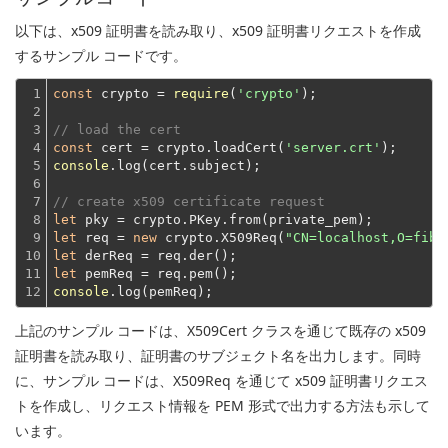
以下は、x509 証明書を読み取り、x509 証明書リクエストを作成
するサンプル コードです。
1

const
 crypto = 
require
(
'crypto'
);
2

3

// load the cert
4

const
 cert = crypto.loadCert(
'server.crt'
5

console
.log(cert.subject);
6

7

// create x509 certificate request
8

let
9

let
 req = 
new
 crypto.X509Req(
"CN=localhost,O=fibj
10

let
11

let
12
console
上記のサンプル コードは、X509Cert クラスを通じて既存の x509
証明書を読み取り、証明書のサブジェクト名を出力します。同時
に、サンプル コードは、X509Req を通じて x509 証明書リクエス
トを作成し、リクエスト情報を PEM 形式で出力する方法も示して
います。