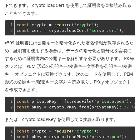
ドできます。 crypto.loadCert を使用して証明書を直接読み取る
こともできます。
1

const
 crypto = 
require
(
'crypto'
2
const
 cert = crypto.loadCert(
'server.crt'
x509 証明書には公開キーと暗号化された署名情報が保存されるた
め、証明書を使用する場合は、データの暗号化と復号化を容易に
するために証明書内の公開キーを解析する必要があります。 PKey
クラスは、PEM 形式の公開キー/秘密キー文字列を公開キー/秘密
キー オブジェクトに変換できます。次のコードを使用して、PEM
形式の公開キー/秘密キー文字列を読み取り、PKey オブジェクト
を作成できます。
1

const
 privateKey = fs.readFile(
'private.pem'
); 
//
2
const
 pKey = crypto.PKey.from(privateKey); 
// loa
または、crypto.loadPKey を使用して直接読み取ります。
1

const
 crypto = 
require
(
'crypto'
2
const
 pKey = crypto.loadPKey(
'private.pem'