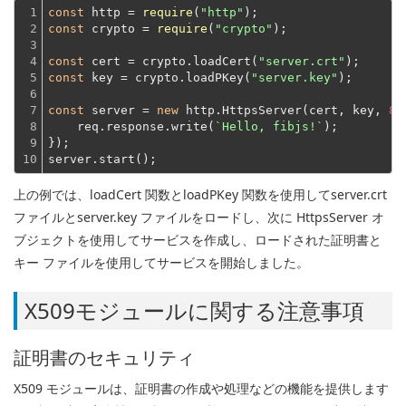
1

const
 http = 
require
(
"http"
2

const
 crypto = 
require
(
"crypto"
);
3

4

const
 cert = crypto.loadCert(
"server.crt"
5

const
 key = crypto.loadPKey(
"server.key"
);
6

7

const
 server = 
new
 http.HttpsServer(cert, key, 
84
8

    req.response.write(
`Hello, fibjs!`
);
9

});
10
server.start();
上の例では、loadCert 関数とloadPKey 関数を使用してserver.crt
ファイルとserver.key ファイルをロードし、次に HttpsServer オ
ブジェクトを使用してサービスを作成し、ロードされた証明書と
キー ファイルを使用してサービスを開始しました。
X509モジュールに関する注意事項
証明書のセキュリティ
X509 モジュールは、証明書の作成や処理などの機能を提供します