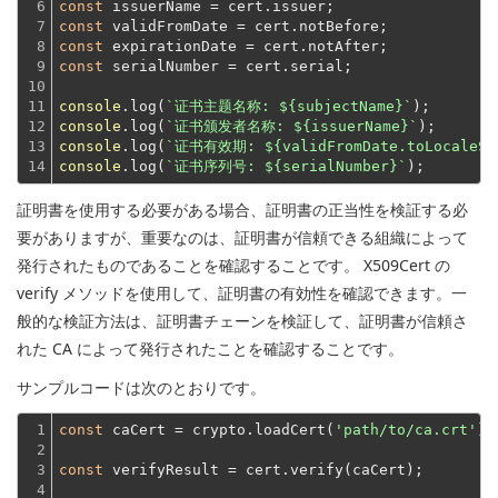
6

const
7

const
8

const
9

const
 serialNumber = cert.serial;
10

11

console
.log(
`证书主题名称: 
${subjectName}
`
12

console
.log(
`证书颁发者名称: 
${issuerName}
`
13

console
.log(
`证书有效期: 
${validFromDate.toLocaleSt
14
console
.log(
`证书序列号: 
${serialNumber}
`
証明書を使用する必要がある場合、証明書の正当性を検証する必
要がありますが、重要なのは、証明書が信頼できる組織によって
発行されたものであることを確認することです。 X509Cert の
verify メソッドを使用して、証明書の有効性を確認できます。一
般的な検証方法は、証明書チェーンを検証して、証明書が信頼さ
れた CA によって発行されたことを確認することです。
サンプルコードは次のとおりです。
1

const
 caCert = crypto.loadCert(
'path/to/ca.crt'
);
2

3

const
 verifyResult = cert.verify(caCert);
4
