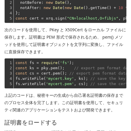
2

notBefore
: 
new
Date
(),

3

notAfter
: 
new
Date
(
new
Date
().getTime() + 
10
 * 
4

};
5
const
 cert = xrq.sign(
"CN=localhost,O=fibjs"
次のコードを使用して、PKey と X509Cert をローカル ファイルに
保存します。証明書は PEM 形式で保存されるため、 pem() メソ
ッドを使用して証明書オブジェクトを文字列に変換し、ファイル
に直接保存できます。
1

const
 fs = 
require
(
'fs'
2

const
 ks = pky.pem();    
// export pem format dat
3

const
 cs = cert.pem(); 
// export pem format data 
4

fs.writeFile(
'mycert.key'
, ks); 
// save the key
5
fs.writeFile(
'mycert.pem'
, cs); 
// save the cert
上記のコードは、秘密キーの生成から自己署名証明書の保存まで
のプロセス全体を完了します。この証明書を使用して、セキュリ
ティ関連のアプリケーションをテストおよび開発できます。
証明書をロードする