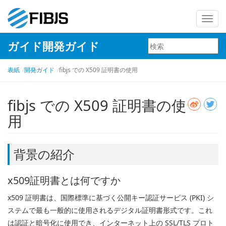
ナ
ビ
ガイド開発ガイド
ゲ
ー
表紙
開発ガイド
fibjs での X509 証明書の使用
シ
ョ
ン
fibjs での X509 証明書の使
を
用
切
り
替
背景の紹介
え
x509証明書とは何ですか
x509 証明書は、国際標準に基づく公開キー認証サービス (PKI) シ
ステムで最も一般的に使用されるデジタル証明書形式です。これ
は認証と暗号化に使用でき、インターネット上の SSL/TLS プロト