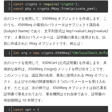
1

const
 crypto = 
require
(
'crypto'
2
const
次のコードを使用して、X509Req オブジェクトを作成します。こ
のうち、X509Req の最初のパラメータはサブジェクト識別名
(Subject Name) であり、文字列形式は key1=value1,key2=value2
です。 2 番目のパラメーターは、証明書の署名に使用される、以
前に作成された PKey オブジェクトです。例えば：
1
let
 xrq = 
new
 crypto.X509Req(
"CN=localhost,O=fibj
次のコードを使用して、X509Cert (公式証明書) を作成します。具
体的な操作は、X509Req のsign() メソッドを呼び出すことです。
このメソッドは、認証局の名前、署名に使用される PKey オブジェ
クト、およびその他の関連情報の 3 つのパラメーターを受け入れ
ます。たとえば、次の例では、X509Req オブジェクトは自己署名
証明書で署名されており、署名機関はそれ自体であり、証明書の
有効期間は 10 年間です。
1

const
 opt = {
