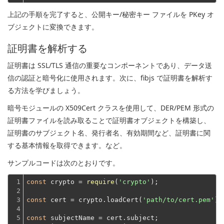
上記の手順を完了すると、公開キー/秘密キー ファイルを PKey オ
ブジェクトに変換できます。
証明書を解析する
証明書は SSL/TLS 通信の重要なコンポーネントであり、データ送
信の認証と暗号化に使用されます。次に、fibjs で証明書を解析す
る方法を学びましょう。
暗号モジュールの X509Cert クラスを使用して、DER/PEM 形式の
証明書ファイルを読み取ることで証明書オブジェクトを構築し、
証明書のサブジェクト名、発行者名、有効期間など、証明書に関
する基本情報を取得できます。など。
サンプルコードは次のとおりです。
1

const
 crypto = 
require
(
'crypto'
);
2

3

const
 cert = crypto.loadCert(
'path/to/cert.pem'
);
4

5

const