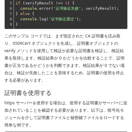
5

if
 (verifyResult !== 
0
) {

6

console
.error(
'证书验证失败'
, verifyResult);
7

} 
else
 {

8

console
.log(
'证书验证通过'
);
9
}
このサンプル コードでは、まず指定された CA 証明書を読み取
り、X509Cert オブジェクトを生成し、証明書オブジェクトの
verify メソッドを使用して検証が必要な証明書を検証し、検証結
果を取得します。検証結果が 0 かどうかを比較することで、証明
書が正当であるかどうかを判断できます。検証結果が 0 でない場
合は、検証が失敗したことを意味するため、証明書の使用を停止
する必要があります。
証明書を使用する
https サーバーを使用する場合は、使用する証明書がサーバーに追
加されていることを確認する必要があります。以下は、暗号化モ
ジュールを介して証明書ファイルと秘密鍵ファイルをロードする
簡単な例です。