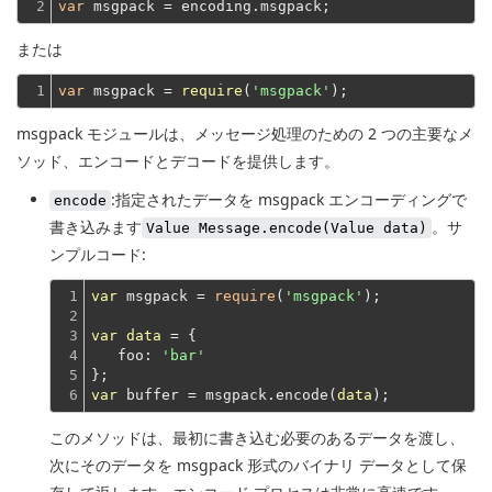
2
var
または
1
var
 msgpack = 
require
(
'msgpack'
msgpack モジュールは、メッセージ処理のための 2 つの主要なメ
ソッド、エンコードとデコードを提供します。
:指定されたデータを msgpack エンコーディングで
encode
書き込みます
。サ
Value Message.encode(Value data)
ンプルコード:
1

var
 msgpack = 
require
(
'msgpack'
);
2

3

var
data
 = {
4

   foo: 
'bar'
5

};
6
var
 buffer = msgpack.encode(
data
このメソッドは、最初に書き込む必要のあるデータを渡し、
次にそのデータを msgpack 形式のバイナリ データとして保