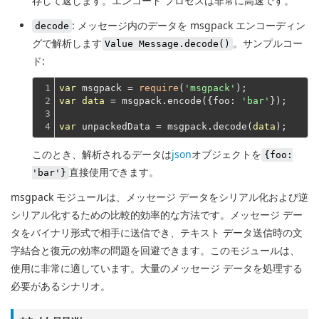
存して返します。エンコード プロセスは非常に高速です。
: メッセージ内のデータを msgpack エンコーディン
decode
グで解析します
。サンプルコー
Value Message.decode()
ド:
1

var
 msgpack = 
require
(
'msgpack'
2

var
data
 = msgpack.encode({foo: 
'bar'
});
3

4
var
 unpackedData = msgpack.decode(
data
このとき、解析されるデータは
json
オブジェクトを
{foo:
直接使用できます。
'bar'}
msgpack モジュールは、メッセージ データをシリアル化および逆
シリアル化するための比較的効率的な方法です。メッセージ デー
タをバイナリ形式で相手に送信でき、テキスト データ送信時の文
字結合と復元の効率の問題を回避できます。このモジュールは、
使用に非常に適しています。大量のメッセージ データを処理する
必要があるシナリオ。