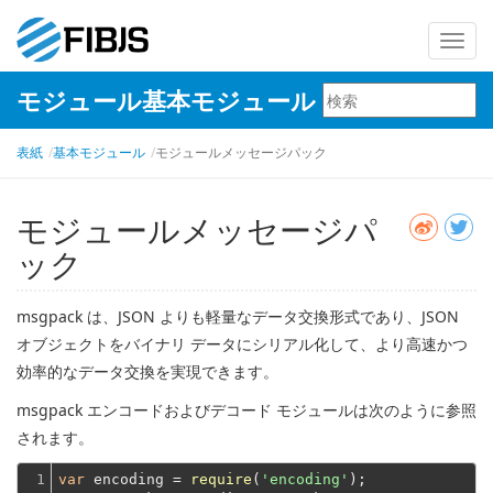
ナ
ビ
モジュール基本モジュール
ゲ
ー
表紙
基本モジュール
モジュールメッセージパック
シ
ョ
ン
モジュールメッセージパ
を
ック
切
り
msgpack は、JSON よりも軽量なデータ交換形式であり、JSON
替
オブジェクトをバイナリ データにシリアル化して、より高速かつ
え
効率的なデータ交換を実現できます。
msgpack エンコードおよびデコード モジュールは次のように参照
されます。
1

var
 encoding = 
require
(
'encoding'