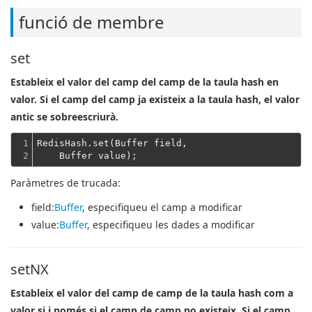
funció de membre
set
Estableix el valor del camp del camp de la taula hash en
valor. Si el camp del camp ja existeix a la taula hash, el valor
antic se sobreescriurà.
1

RedisHash.set(Buffer field,
2
    Buffer value);
Paràmetres de trucada:
field
:
Buffer
, especifiqueu el camp a modificar
value
:
Buffer
, especifiqueu les dades a modificar
setNX
Estableix el valor del camp de camp de la taula hash com a
valor si i només si el camp de camp no existeix. Si el camp