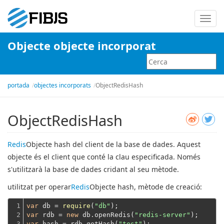
Canvi
la
Objecte objecte incorporat
naveg
portada
objectes incorporats
ObjectRedisHash
ObjectRedisHash
Redis
Objecte hash del client de la base de dades. Aquest
objecte és el client que conté la clau especificada. Només
s'utilitzarà la base de dades cridant al seu mètode.
utilitzat per operar
Redis
Objecte hash, mètode de creació:
1

var
 db = 
require
(
"db"
2

var
 rdb = 
new
 db.openRedis(
"redis-server"
3
var
 hash = rdb.getHash(
"test"