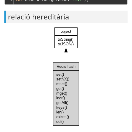
relació hereditària
object
toString()
toJSON()
RedisHash
set()
setNX()
mset()
get()
mget()
incr()
getAll()
keys()
len()
exists()
del()