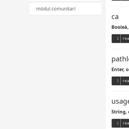
mòdul comunitari
ca
Booleà, 
1
re
path
Enter, o
1
usag
String, 
1
re