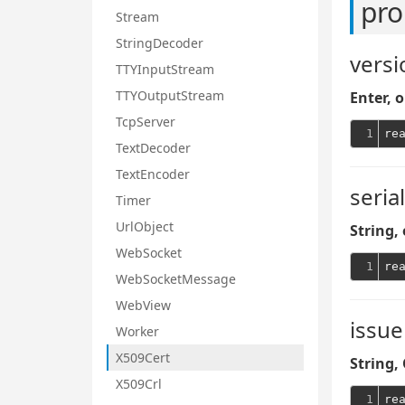
pro
Stream
StringDecoder
versi
TTYInputStream
TTYOutputStream
Enter, o
TcpServer
1
TextDecoder
TextEncoder
serial
Timer
UrlObject
String,
WebSocket
1
re
WebSocketMessage
WebView
issue
Worker
X509Cert
String, 
X509Crl
1
re