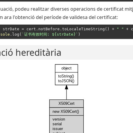
uació, podeu realitzar diverses operacions de certificat mi
m ara l'obtenció del període de validesa del certificat:
r
 strDate = cert.notBefore.toLocaleTimeString() + 
" "
 + 
nsole
.log(
`证书有效时间: 
${strDate}
`
ació hereditària
object
toString()
toJSON()
X509Cert
new X509Cert()
version
serial
issuer