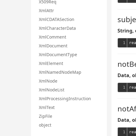
X509Req
XmlAttr
subje
XmlCDATASection
XmlCharacterData
String, 
XmlComment
1
re
XmlDocument
XmlDocumentType
notB
XmlElement
XmlNamedNodeMap
Data, o
XmlNode
1
re
XmlNodeList
XmlProcessingInstruction
notAf
XmlText
ZipFile
Data, o
object
1
re