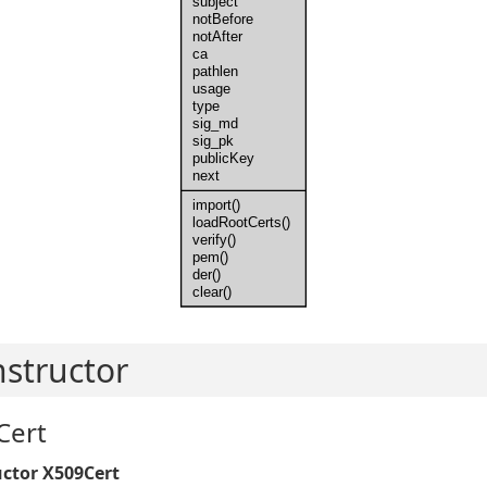
subject
notBefore
notAfter
ca
pathlen
usage
type
sig_md
sig_pk
publicKey
next
import()
loadRootCerts()
verify()
pem()
der()
clear()
structor
Cert
ctor X509Cert