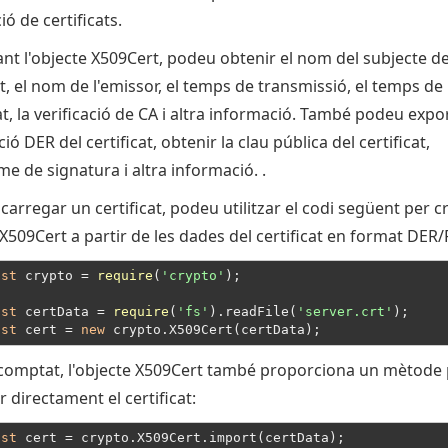
ió de certificats.
nt l'objecte X509Cert, podeu obtenir el nom del subjecte de
at, el nom de l'emissor, el temps de transmissió, el temps de
t, la verificació de CA i altra informació. També podeu expor
ció DER del certificat, obtenir la clau pública del certificat,
tme de signatura i altra informació. .
 carregar un certificat, podeu utilitzar el codi següent per c
X509Cert a partir de les dades del certificat en format DER
nst
 crypto = 
require
(
'crypto'
);
nst
 certData = 
require
(
'fs'
).readFile(
'server.crt'
nst
 cert = 
new
comptat, l'objecte X509Cert també proporciona un mètode 
 directament el certificat:
nst