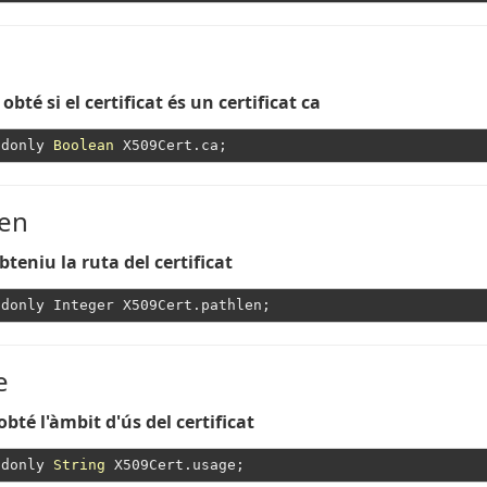
obté si el certificat és un certificat ca
adonly 
Boolean
len
bteniu la ruta del certificat
e
obté l'àmbit d'ús del certificat
adonly 
String