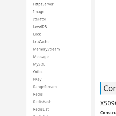
HttpsServer
Image
Iterator
LevelDB
Lock
LruCache
MemoryStream
Message
MySQL
Odbc
PKey
Con
RangeStream
Redis
X509
RedisHash
RedisList
Constru