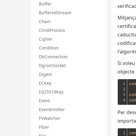
Buffer
verificac
BufferedStream
Mitjança
Chain
certific
ChildProcess
caducita
Cipher
codifica
Condition
l'algori
DbConnection
Si voleu
DgramSocket
objecte 
Digest
ECKey
1

co
2

Ed25519Key
3

co
Event
4
co
EventEmitter
Per des
FSWatcher
importar
Fiber
1
co
File