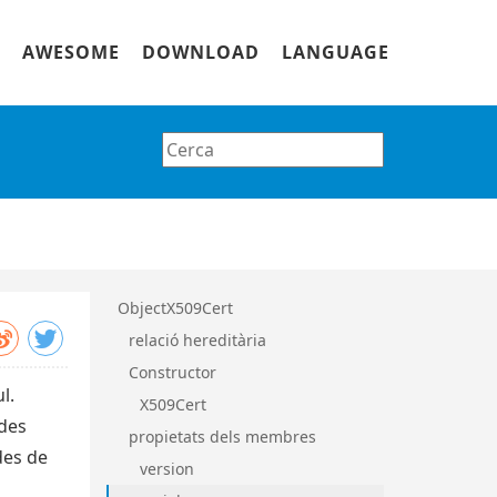
AWESOME
DOWNLOAD
LANGUAGE
ObjectX509Cert
relació hereditària
Constructor
l.
X509Cert
odes
propietats dels membres
des de
version