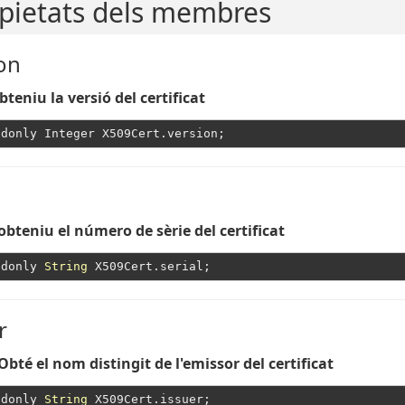
pietats dels membres
on
bteniu la versió del certificat
 obteniu el número de sèrie del certificat
adonly 
String
r
Obté el nom distingit de l'emissor del certificat
adonly 
String