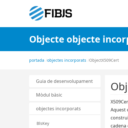
Objecte objecte incor
portada
objectes incorporats
ObjectX509Cert
Guia de desenvolupament
Obj
Mòdul bàsic
X509Cer
objectes incorporats
Aquest o
construï
BlsKey
cadena d