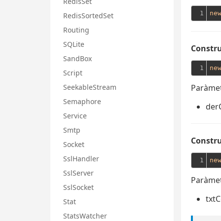
RedisSet
1
ne
RedisSortedSet
Routing
SQLite
Constru
SandBox
1
ne
Script
SeekableStream
Paràmet
Semaphore
der
Service
Smtp
Constru
Socket
SslHandler
1
ne
SslServer
Paràmet
SslSocket
txtC
Stat
StatsWatcher