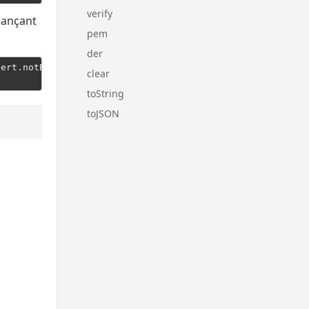
verify
tjançant
pem
der
cert.notBefore.toLocaleDateString() + 
" ~ "
 + cert.notAf
clear
toString
toJSON