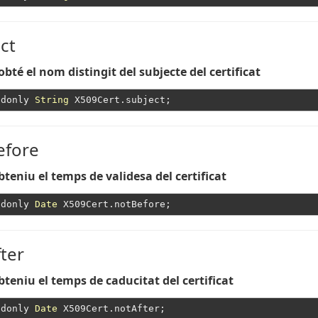
ct
obté el nom distingit del subjecte del certificat
adonly 
String
efore
bteniu el temps de validesa del certificat
adonly 
Date
ter
bteniu el temps de caducitat del certificat
adonly 
Date