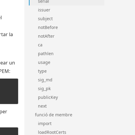
serial
issuer
l
subject
notBefore
tar la
notAfter
ca
pathlen
rear un
usage
/PEM:
type
sig_md
sig_pk
publicKey
next
per
funció de membre
import
loadRootCerts