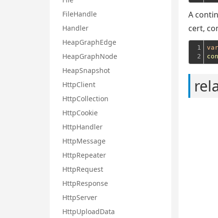
FileHandle
A contin
cert, co
Handler
HeapGraphEdge
1

va
HeapGraphNode
2
co
HeapSnapshot
rel
HttpClient
HttpCollection
HttpCookie
HttpHandler
HttpMessage
HttpRepeater
HttpRequest
HttpResponse
HttpServer
HttpUploadData