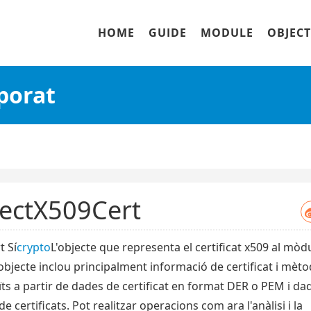
HOME
GUIDE
MODULE
OBJECT
porat
ectX509Cert
t Sí
crypto
L'objecte que representa el certificat x509 al mòdu
bjecte inclou principalment informació de certificat i mèt
ts a partir de dades de certificat en format DER o PEM i da
e certificats. Pot realitzar operacions com ara l'anàlisi i la