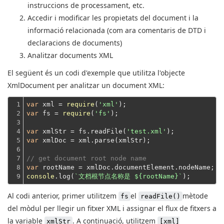
instruccions de processament, etc.
Accedir i modificar les propietats del document i la
informació relacionada (com ara comentaris de DTD i
declaracions de documents)
Analitzar documents XML
El següent és un codi d'exemple que utilitza l'objecte
XmlDocument per analitzar un document XML:
1

var
 xml = 
require
(
'xml'
2

var
 fs = 
require
(
'fs'
);
3

4

var
 xmlStr = fs.readFile(
'test.xml'
5

var
 xmlDoc = xml.parse(xmlStr);
6

7

// get document root node name
8

var
9
console
.log(
`文档根节点名称是 
${rootName}
`
Al codi anterior, primer utilitzem
el
mètode
fs
readFile()
del mòdul per llegir un fitxer XML i assignar el flux de fitxers a
la variable
. A continuació, utilitzem
xmlStr
[xml]