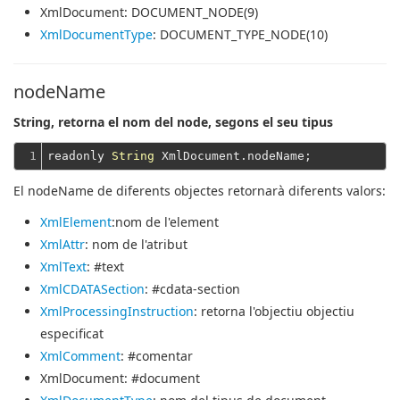
XmlDocument
: DOCUMENT_NODE(9)
XmlDocumentType
: DOCUMENT_TYPE_NODE(10)
nodeName
String, retorna el nom del node, segons el seu tipus
1
readonly 
String
El nodeName de diferents objectes retornarà diferents valors:
XmlElement
:nom de l'element
XmlAttr
: nom de l'atribut
XmlText
: #text
XmlCDATASection
: #cdata-section
XmlProcessingInstruction
: retorna l'objectiu objectiu
especificat
XmlComment
: #comentar
XmlDocument
: #document