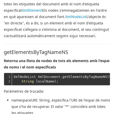
totes les etiquetes del document amb el nom d'etiqueta
especificat
XmlElement
Els nodes s'emmagatzemen en l'ordre
en què apareixen al document font.
XmlNodeList
L'objecte és
"en directe", és a dir, si un element amb el nom d'etiqueta
especificat s'afegeix o s'elimina al document, el seu contingut
s'actualitzarà automàticament segons sigui necessari.
getElementsByTagNameNS
Retorna una llista de nodes de tots els elements amb l'espai
de noms i el nom especificats
1

XmlNodeList XmlDocument.getElementsByTagNameNS(
St
2
String
Paràmetres de trucada:
namespaceURI
: String, especifica l'URI de l'espai de noms
que s'ha de recuperar. El valor "*" coincideix amb totes
les etiquetes