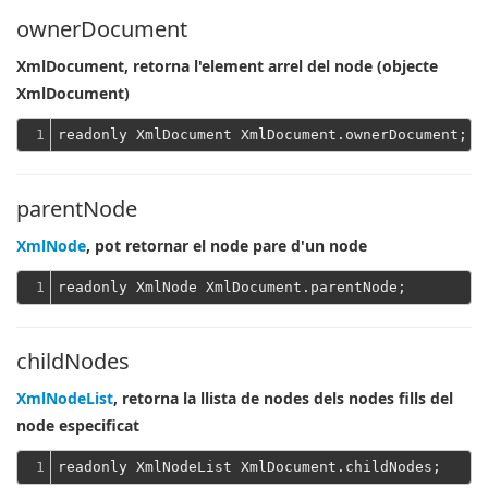
ownerDocument
XmlDocument, retorna l'element arrel del node (objecte
XmlDocument)
1
parentNode
XmlNode
, pot retornar el node pare d'un node
1
childNodes
XmlNodeList
, retorna la llista de nodes dels nodes fills del
node especificat
1