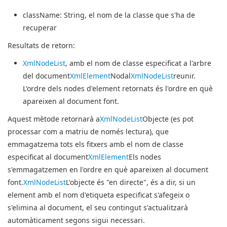
className
: String, el nom de la classe que s'ha de
recuperar
Resultats de retorn:
XmlNodeList
, amb el nom de classe especificat a l'arbre
del document
XmlElement
Nodal
XmlNodeList
reunir.
L'ordre dels nodes d'element retornats és l'ordre en què
apareixen al document font.
Aquest mètode retornarà a
XmlNodeList
Objecte (es pot
processar com a matriu de només lectura), que
emmagatzema tots els fitxers amb el nom de classe
especificat al document
XmlElement
Els nodes
s'emmagatzemen en l'ordre en què apareixen al document
font.
XmlNodeList
L'objecte és "en directe", és a dir, si un
element amb el nom d'etiqueta especificat s'afegeix o
s'elimina al document, el seu contingut s'actualitzarà
automàticament segons sigui necessari.