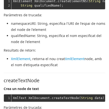
1

XmlElement XmlDocument.createElementNS(
String
 nam
2
String
Paràmetres de trucada:
namespaceURI
: String, especifica l'URI de l'espai de noms
del node de l'element
qualifiedName
: String, especifica el nom especificat del
node de l'element
Resultats de retorn:
XmlElement
, retorna el nou creat
XmlElement
node, amb
el nom d'etiqueta especificat
createTextNode
Crea un node de text
1
XmlText XmlDocument.createTextNode(
String
Paràmetres de trucada: