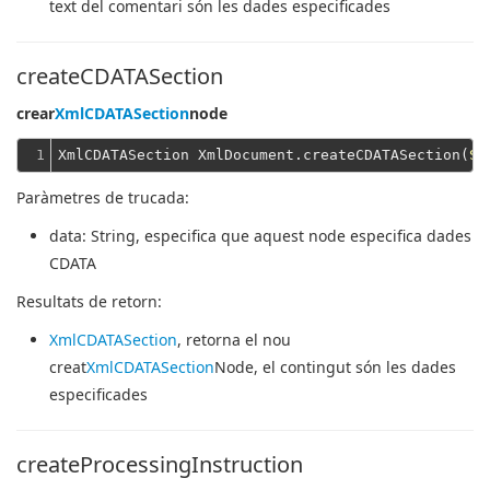
text del comentari són les dades especificades
createCDATASection
crear
XmlCDATASection
node
1
XmlCDATASection XmlDocument.createCDATASection(
St
Paràmetres de trucada:
data
: String, especifica que aquest node especifica dades
CDATA
Resultats de retorn:
XmlCDATASection
, retorna el nou
creat
XmlCDATASection
Node, el contingut són les dades
especificades
createProcessingInstruction