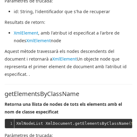
Paràmetres de trucada:
id
: String, l'identificador que s'ha de recuperar
Resultats de retorn:
XmlElement
, amb l'atribut id especificat a l'arbre de
nodes
XmlElement
node
Aquest mètode travessarà els nodes descendents del
document i retornarà a
XmlElement
Un objecte node que
representa el primer element de document amb l'atribut id
especificat. .
getElementsByClassName
Retorna una llista de nodes de tots els elements amb el
nom de classe especificat
1
XmlNodeList XmlDocument.getElementsByClassName(
St
Paràmetres de trucada: