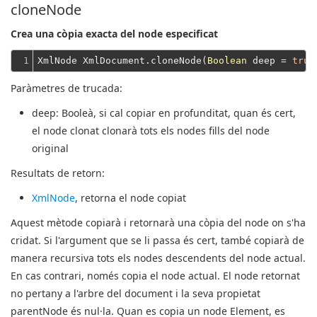
cloneNode
Crea una còpia exacta del node especificat
1
XmlNode XmlDocument.cloneNode(
Boolean
 deep = 
true
Paràmetres de trucada:
deep
: Booleà, si cal copiar en profunditat, quan és cert,
el node clonat clonarà tots els nodes fills del node
original
Resultats de retorn:
XmlNode
, retorna el node copiat
Aquest mètode copiarà i retornarà una còpia del node on s'ha
cridat. Si l'argument que se li passa és cert, també copiarà de
manera recursiva tots els nodes descendents del node actual.
En cas contrari, només copia el node actual. El node retornat
no pertany a l'arbre del document i la seva propietat
parentNode és nul·la. Quan es copia un node Element, es