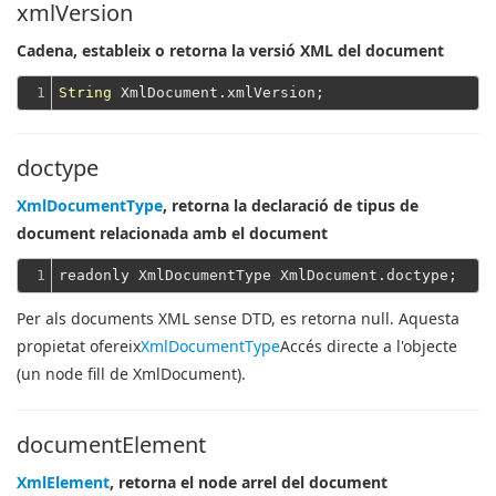
xmlVersion
Cadena, estableix o retorna la versió XML del document
1
String
doctype
XmlDocumentType
, retorna la declaració de tipus de
document relacionada amb el document
1
Per als documents XML sense DTD, es retorna null. Aquesta
propietat ofereix
XmlDocumentType
Accés directe a l'objecte
(un node fill de XmlDocument).
documentElement
XmlElement
, retorna el node arrel del document