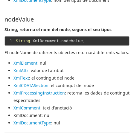
XmlDocumentType
: nom del tipus de document
nodeValue
String, retorna el nom del node, segons el seu tipus
1
String
El nodeName de diferents objectes retornarà diferents valors:
XmlElement
: nul
XmlAttr
: valor de l'atribut
XmlText
: el contingut del node
XmlCDATASection
: el contingut del node
XmlProcessingInstruction
: retorna les dades de contingut
especificades
XmlComment
: text d'anotació
XmlDocument
: nul
XmlDocumentType
: nul