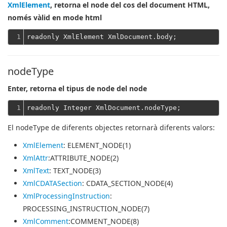
XmlElement
, retorna el node del cos del document HTML,
només vàlid en mode html
1
nodeType
Enter, retorna el tipus de node del node
1
El nodeType de diferents objectes retornarà diferents valors:
XmlElement
: ELEMENT_NODE(1)
XmlAttr
:ATTRIBUTE_NODE(2)
XmlText
: TEXT_NODE(3)
XmlCDATASection
: CDATA_SECTION_NODE(4)
XmlProcessingInstruction
:
PROCESSING_INSTRUCTION_NODE(7)
XmlComment
:COMMENT_NODE(8)