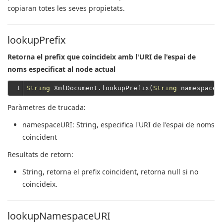
copiaran totes les seves propietats.
lookupPrefix
Retorna el prefix que coincideix amb l'URI de l'espai de
noms especificat al node actual
1
String
 XmlDocument.lookupPrefix(
String
Paràmetres de trucada:
namespaceURI
: String, especifica l'URI de l'espai de noms
coincident
Resultats de retorn:
String
, retorna el prefix coincident, retorna null si no
coincideix.
lookupNamespaceURI