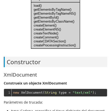
load()
getElementsByTagName()
getElementsByTagNameNS()
getElementById()
getElementsByClassName()
createElement()
createElementNS()
createTextNode()
createComment()
createCDATASection()
createProcessingInstruction()
Constructor
XmlDocument
Construeix un objecte XmlDocument
1
new
 XmlDocument(
String
 type = 
"text/xml"
Paràmetres de trucada:
type
: Cadena, especifica el tipus d'objecte del document,