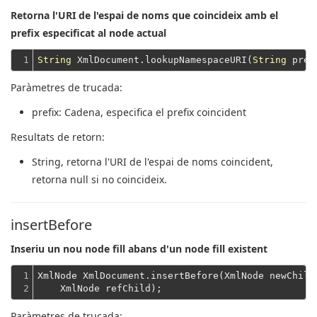
Retorna l'URI de l'espai de noms que coincideix amb el
prefix especificat al node actual
1
String
 XmlDocument.lookupNamespaceURI(
String
Paràmetres de trucada:
prefix
: Cadena, especifica el prefix coincident
Resultats de retorn:
String
, retorna l'URI de l'espai de noms coincident,
retorna null si no coincideix.
insertBefore
Inseriu un nou node fill abans d'un node fill existent
1

XmlNode XmlDocument.insertBefore(XmlNode newChild
2
    XmlNode refChild);
Paràmetres de trucada: