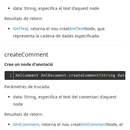
data
: String, especifica el text d'aquest node
Resultats de retorn:
XmlText
, retorna el nou creat
XmlText
Node, que
representa la cadena de dades especificada
createComment
Crea un node d'anotació
1
XmlComment XmlDocument.createComment(
String
Paràmetres de trucada:
data
: String, especifica el text del comentari d'aquest
node
Resultats de retorn:
XmlComment
, retorna el nou creat
XmlComment
Node, el