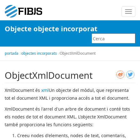
Canvi
la
Objecte objecte incorporat
naveg
portada
objectes incorporats
ObjectXmlDocument
ObjectXmlDocument
XmlDocument és
xml
Un objecte del mòdul, que representa
tot el document XML i proporciona accés a tot el document.
XmlDocument és l'arrel d'un arbre de document i conté tots
els nodes de tot el document XML. L'objecte XmlDocument
també proporciona les funcions següents:
Creeu nodes d'elements, nodes de text, comentaris,