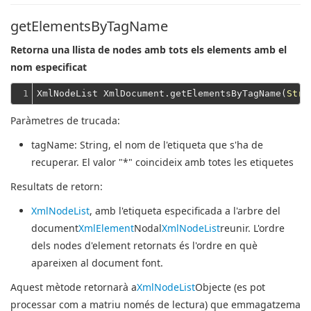
getElementsByTagName
Retorna una llista de nodes amb tots els elements amb el
nom especificat
1
XmlNodeList XmlDocument.getElementsByTagName(
Stri
Paràmetres de trucada:
tagName
: String, el nom de l'etiqueta que s'ha de
recuperar. El valor "*" coincideix amb totes les etiquetes
Resultats de retorn:
XmlNodeList
, amb l'etiqueta especificada a l'arbre del
document
XmlElement
Nodal
XmlNodeList
reunir. L'ordre
dels nodes d'element retornats és l'ordre en què
apareixen al document font.
Aquest mètode retornarà a
XmlNodeList
Objecte (es pot
processar com a matriu només de lectura) que emmagatzema