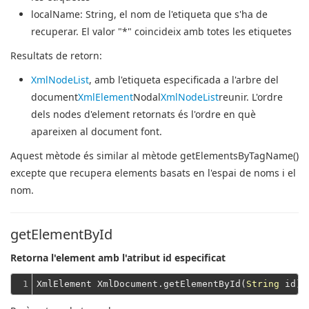
localName
: String, el nom de l'etiqueta que s'ha de
recuperar. El valor "*" coincideix amb totes les etiquetes
Resultats de retorn:
XmlNodeList
, amb l'etiqueta especificada a l'arbre del
document
XmlElement
Nodal
XmlNodeList
reunir. L'ordre
dels nodes d'element retornats és l'ordre en què
apareixen al document font.
Aquest mètode és similar al mètode getElementsByTagName()
excepte que recupera elements basats en l'espai de noms i el
nom.
getElementById
Retorna l'element amb l'atribut id especificat
1
XmlElement XmlDocument.getElementById(
String