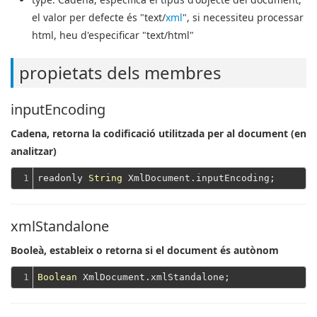
el valor per defecte és "text/
xml
", si necessiteu processar
html, heu d'especificar "text/html"
propietats dels membres
inputEncoding
Cadena, retorna la codificació utilitzada per al document (en
analitzar)
1
readonly 
String
xmlStandalone
Booleà, estableix o retorna si el document és autònom
1
Boolean