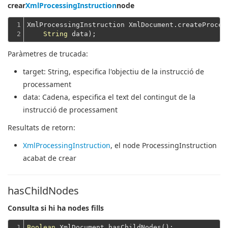
crear
XmlProcessingInstruction
node
1

XmlProcessingInstruction XmlDocument.createProces
2
String
Paràmetres de trucada:
target
: String, especifica l'objectiu de la instrucció de
processament
data
: Cadena, especifica el text del contingut de la
instrucció de processament
Resultats de retorn:
XmlProcessingInstruction
, el node ProcessingInstruction
acabat de crear
hasChildNodes
Consulta si hi ha nodes fills
1
Boolean