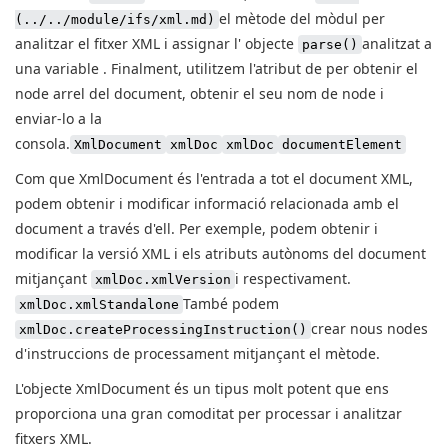
el mètode del mòdul per
(../../module/ifs/xml.md)
analitzar el fitxer XML i
assignar l' objecte
analitzat a
parse()
una variable
. Finalment, utilitzem l'atribut
de
per obtenir el
node arrel del document, obtenir el seu nom de node i
enviar-lo a la
consola.
XmlDocument
xmlDoc
xmlDoc
documentElement
Com que XmlDocument és l'entrada a tot el document XML,
podem obtenir i modificar informació relacionada amb el
document a través d'ell. Per exemple, podem
obtenir i
modificar la versió XML i els atributs autònoms del document
mitjançant
i respectivament.
xmlDoc.xmlVersion
També podem
xmlDoc.xmlStandalone
crear nous nodes
xmlDoc.createProcessingInstruction()
d'instruccions de processament mitjançant el mètode.
L'objecte XmlDocument és un tipus molt potent que ens
proporciona una gran comoditat per processar i analitzar
fitxers XML.