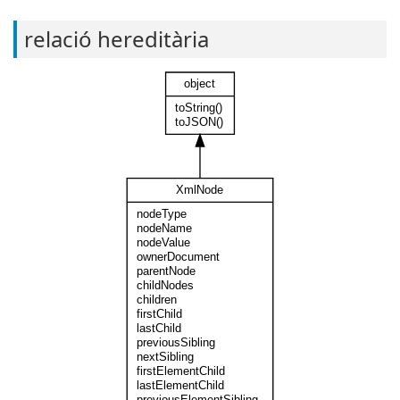
relació hereditària
object
toString()
toJSON()
XmlNode
nodeType
nodeName
nodeValue
ownerDocument
parentNode
childNodes
children
firstChild
lastChild
previousSibling
nextSibling
firstElementChild
lastElementChild
previousElementSibling