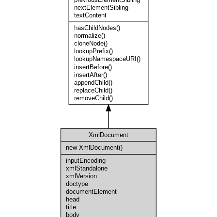
nextElementSibling
textContent
hasChildNodes()
normalize()
cloneNode()
lookupPrefix()
lookupNamespaceURI()
insertBefore()
insertAfter()
appendChild()
replaceChild()
removeChild()
XmlDocument
new XmlDocument()
inputEncoding
xmlStandalone
xmlVersion
doctype
documentElement
head
title
body