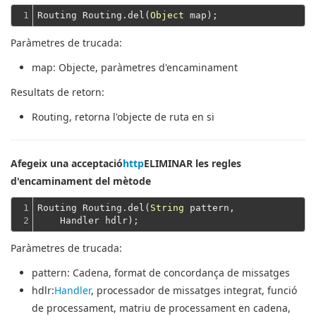
1
Routing Routing.del(
Object
Paràmetres de trucada:
map
: Objecte, paràmetres d'encaminament
Resultats de retorn:
Routing
, retorna l'objecte de ruta en si
Afegeix una acceptació
http
ELIMINAR les regles
d'encaminament del mètode
1

Routing Routing.del(
String
 pattern,
2
    Handler hdlr);
Paràmetres de trucada:
pattern
: Cadena, format de concordança de missatges
hdlr
:
Handler
, processador de missatges integrat, funció
de processament, matriu de processament en cadena,