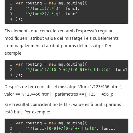
1

var
 routing = 
new
 mq.Routing({

2

"^/func1(/.*)$"
: func1,

3

"^/func2(/.*)$"
: func2
4
});
Els elements que coincideixen amb l'expressió regular
modifiquen l'atribut value del missatge i els subelements
s'emmagatzemen a l'atribut params del missatge.
Per
exemple:
1

var
 routing = 
new
 mq.Routing({

2

"^/func1(/([0-9]+)/([0-9]+)\.html)$"
: func1,
3
});
Després de fer coincidir el missatge "/func1/123/456.html",
valor == "/123/456.html", paràmetres == ["123", "456"];
Si el resultat coincident no té fills, value està buit i params
està buit.
Per exemple:
1

var
 routing = 
new
 mq.Routing({

2

"^/func1/[0-9]+/[0-9]+\.html$"
: func1,