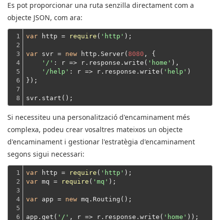
Es pot proporcionar una ruta senzilla directament com a
objecte JSON, com ara:
1

var
 http = 
require
(
'http'
);
2

3

var
 svr = 
new
 http.Server(
8080
, {

4

'/'
: 
r
 =>
 r.response.write(
'home'
),

5

'/help'
: 
r
 =>
 r.response.write(
'help'
)
6

});
7

8
svr.start();
Si necessiteu una personalització d'encaminament més
complexa, podeu crear vosaltres mateixos un objecte
d'encaminament i gestionar l'estratègia d'encaminament
segons sigui necessari:
1

var
 http = 
require
(
'http'
2

var
 mq = 
require
(
'mq'
);
3

4

var
 app = 
new
 mq.Routing();
5

6

app.get(
'/'
, r => r.response.write(
'home'
));