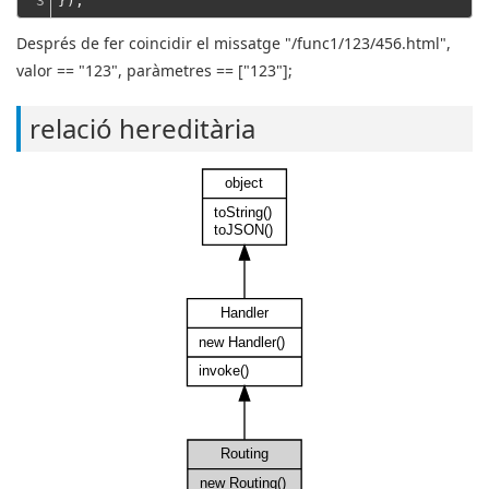
3
});
Després de fer coincidir el missatge "/func1/123/456.html",
valor == "123", paràmetres == ["123"];
relació hereditària
object
toString()
toJSON()
Handler
new Handler()
invoke()
Routing
new Routing()