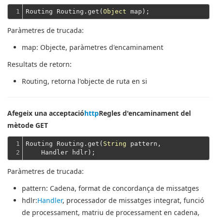
1
Routing Routing.get(
Object
Paràmetres de trucada:
map
: Objecte, paràmetres d'encaminament
Resultats de retorn:
Routing
, retorna l'objecte de ruta en si
Afegeix una acceptació
http
Regles d'encaminament del
mètode GET
1

Routing Routing.get(
String
 pattern,
2
    Handler hdlr);
Paràmetres de trucada:
pattern
: Cadena, format de concordança de missatges
hdlr
:
Handler
, processador de missatges integrat, funció
de processament, matriu de processament en cadena,