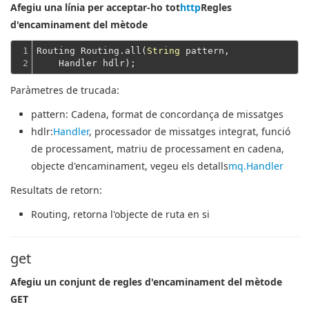
Afegiu una línia per acceptar-ho tot
http
Regles
d'encaminament del mètode
1

Routing Routing.all(
String
 pattern,
2
    Handler hdlr);
Paràmetres de trucada:
pattern
: Cadena, format de concordança de missatges
hdlr
:
Handler
, processador de missatges integrat, funció
de processament, matriu de processament en cadena,
objecte d'encaminament, vegeu els detalls
mq.Handler
Resultats de retorn:
Routing
, retorna l'objecte de ruta en si
get
Afegiu un conjunt de regles d'encaminament del mètode
GET