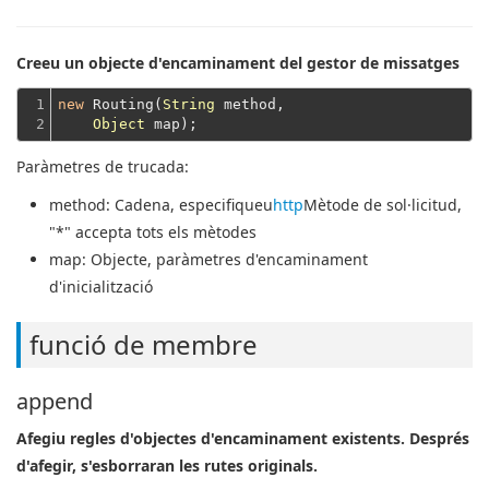
Creeu un objecte d'encaminament del gestor de missatges
1

new
 Routing(
String
 method,

2
Object
Paràmetres de trucada:
method
: Cadena, especifiqueu
http
Mètode de sol·licitud,
"*" accepta tots els mètodes
map
: Objecte, paràmetres d'encaminament
d'inicialització
funció de membre
append
Afegiu regles d'objectes d'encaminament existents. Després
d'afegir, s'esborraran les rutes originals.