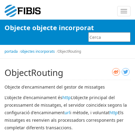
Canvi
la
Objecte objecte incorporat
naveg
portada
objectes incorporats
ObjectRouting
ObjectRouting
Objecte d'encaminament del gestor de missatges
L'objecte d'encaminament és
http
L'objecte principal del
processament de missatges, el servidor coincideix segons la
configuració d'encaminament
url
i mètode, i voluntat
http
Els
missatges es reenvien als processadors corresponents per
completar diferents transaccions.