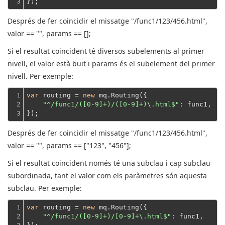
3
});
Després de fer coincidir el missatge "/func1/123/456.html",
valor == "", params == [];
Si el resultat coincident té diversos subelements al primer
nivell, el valor està buit i params és el subelement del primer
nivell.
Per exemple:
1

var
 routing = 
new
 mq.Routing({

2

"^/func1/([0-9]+)/([0-9]+)\.html$"
: func1,
3
});
Després de fer coincidir el missatge "/func1/123/456.html",
valor == "", params == ["123", "456"];
Si el resultat coincident només té una subclau i cap subclau
subordinada, tant el valor com els paràmetres són aquesta
subclau.
Per exemple:
1

var
 routing = 
new
 mq.Routing({

2

"^/func1/([0-9]+)/[0-9]+\.html$"
: func1,