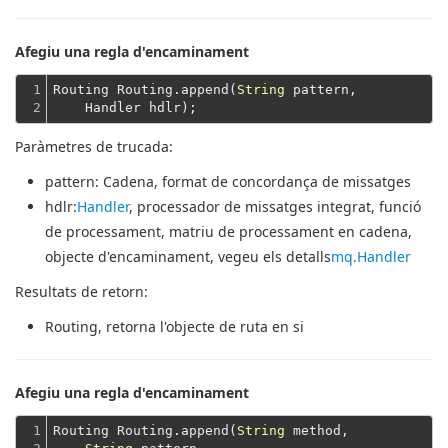
Afegiu una regla d'encaminament
1

Routing Routing.append(
String
 pattern,
2
    Handler hdlr);
Paràmetres de trucada:
pattern
: Cadena, format de concordança de missatges
hdlr
:
Handler
, processador de missatges integrat, funció
de processament, matriu de processament en cadena,
objecte d'encaminament, vegeu els detalls
mq.Handler
Resultats de retorn:
Routing
, retorna l'objecte de ruta en si
Afegiu una regla d'encaminament
1

Routing Routing.append(
String
 method,
