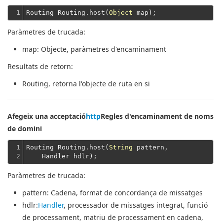
1
Routing Routing.host(
Object
Paràmetres de trucada:
map
: Objecte, paràmetres d'encaminament
Resultats de retorn:
Routing
, retorna l'objecte de ruta en si
Afegeix una acceptació
http
Regles d'encaminament de noms
de domini
1

Routing Routing.host(
String
 pattern,
2
    Handler hdlr);
Paràmetres de trucada:
pattern
: Cadena, format de concordança de missatges
hdlr
:
Handler
, processador de missatges integrat, funció
de processament, matriu de processament en cadena,