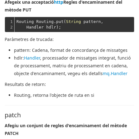
Afegeix una acceptació
http
Regles d'encaminament del
mètode PUT
1

Routing Routing.put(
String
 pattern,
2
    Handler hdlr);
Paràmetres de trucada:
pattern
: Cadena, format de concordança de missatges
hdlr
:
Handler
, processador de missatges integrat, funció
de processament, matriu de processament en cadena,
objecte d'encaminament, vegeu els detalls
mq.Handler
Resultats de retorn:
Routing
, retorna l'objecte de ruta en si
patch
Afegiu un conjunt de regles d'encaminament del mètode
PATCH