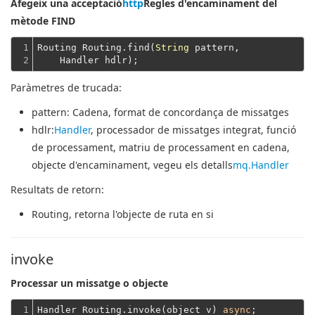
Afegeix una acceptació
http
Regles d'encaminament del
mètode FIND
1

Routing Routing.find(
String
 pattern,
2
    Handler hdlr);
Paràmetres de trucada:
pattern
: Cadena, format de concordança de missatges
hdlr
:
Handler
, processador de missatges integrat, funció
de processament, matriu de processament en cadena,
objecte d'encaminament, vegeu els detalls
mq.Handler
Resultats de retorn:
Routing
, retorna l'objecte de ruta en si
invoke
Processar un missatge o objecte
1
Handler Routing.invoke(object v) 
async