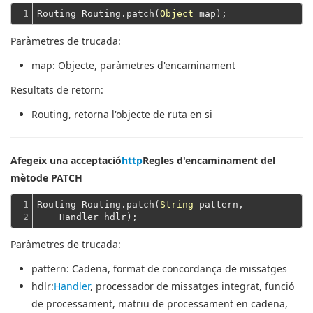
1
Routing Routing.patch(
Object
Paràmetres de trucada:
map
: Objecte, paràmetres d'encaminament
Resultats de retorn:
Routing
, retorna l'objecte de ruta en si
Afegeix una acceptació
http
Regles d'encaminament del
mètode PATCH
1

Routing Routing.patch(
String
 pattern,
2
    Handler hdlr);
Paràmetres de trucada:
pattern
: Cadena, format de concordança de missatges
hdlr
:
Handler
, processador de missatges integrat, funció
de processament, matriu de processament en cadena,