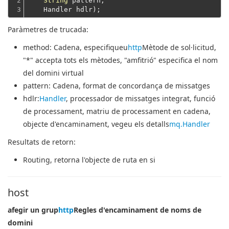
2

String
 pattern,
3
    Handler hdlr);
Paràmetres de trucada:
method
: Cadena, especifiqueu
http
Mètode de sol·licitud,
"*" accepta tots els mètodes, "amfitrió" especifica el nom
del domini virtual
pattern
: Cadena, format de concordança de missatges
hdlr
:
Handler
, processador de missatges integrat, funció
de processament, matriu de processament en cadena,
objecte d'encaminament, vegeu els detalls
mq.Handler
Resultats de retorn:
Routing
, retorna l'objecte de ruta en si
host
afegir un grup
http
Regles d'encaminament de noms de
domini