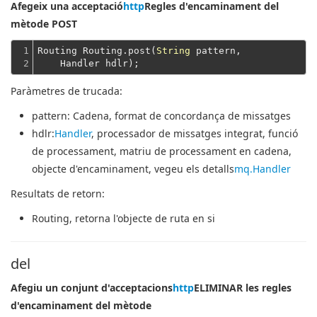
Afegeix una acceptació
http
Regles d'encaminament del
mètode POST
1

Routing Routing.post(
String
 pattern,
2
    Handler hdlr);
Paràmetres de trucada:
pattern
: Cadena, format de concordança de missatges
hdlr
:
Handler
, processador de missatges integrat, funció
de processament, matriu de processament en cadena,
objecte d'encaminament, vegeu els detalls
mq.Handler
Resultats de retorn:
Routing
, retorna l'objecte de ruta en si
del
Afegiu un conjunt d'acceptacions
http
ELIMINAR les regles
d'encaminament del mètode