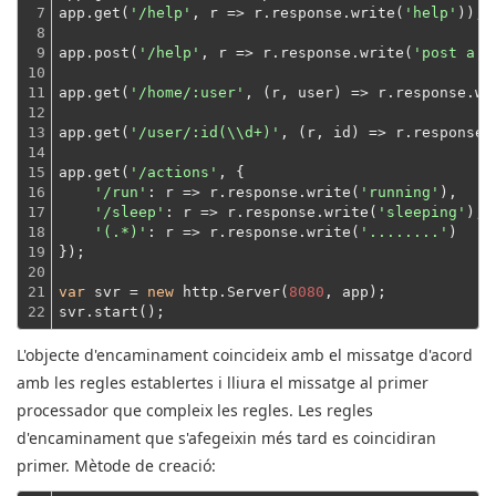
7

app.get(
'/help'
, r => r.response.write(
'help'
));
8

9

app.post(
'/help'
, r => r.response.write(
'post a h
10

11

app.get(
'/home/:user'
, (r, user) => r.response.wr
12

13

app.get(
'/user/:id(\\d+)'
, (r, id) => r.response.
14

15

app.get(
'/actions'
, {

16

'/run'
: 
r
 =>
 r.response.write(
'running'
),

17

'/sleep'
: 
r
 =>
 r.response.write(
'sleeping'
),

18

'(.*)'
: 
r
 =>
 r.response.write(
'........'
)
19

});
20

21

var
 svr = 
new
 http.Server(
8080
, app);
22
svr.start();
L'objecte d'encaminament coincideix amb el missatge d'acord
amb les regles establertes i lliura el missatge al primer
processador que compleix les regles.
Les regles
d'encaminament que s'afegeixin més tard es coincidiran
primer.
Mètode de creació: