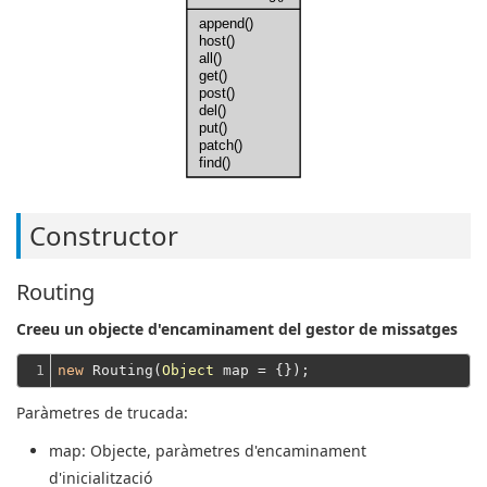
append()
host()
all()
get()
post()
del()
put()
patch()
find()
Constructor
Routing
Creeu un objecte d'encaminament del gestor de missatges
1
new
 Routing(
Object
Paràmetres de trucada:
map
: Objecte, paràmetres d'encaminament
d'inicialització