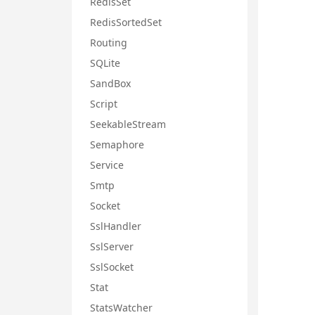
RedisSet
RedisSortedSet
Routing
SQLite
SandBox
Script
SeekableStream
Semaphore
Service
Smtp
Socket
SslHandler
SslServer
SslSocket
Stat
StatsWatcher