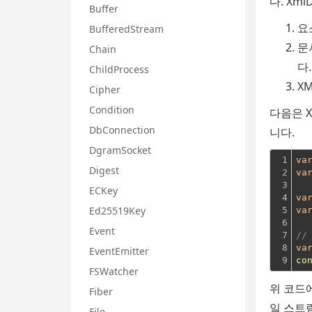
다.
Xml
Buffer
요
BufferedStream
문
Chain
다.
ChildProcess
X
Cipher
Condition
다음은 X
DbConnection
니다.
DgramSocket
1

va
Digest
2

va
3

ECKey
4

va
Ed25519Key
5

va
6

Event
7

//
8

va
EventEmitter
9
co
FSWatcher
위 코드
Fiber
일 스트
File