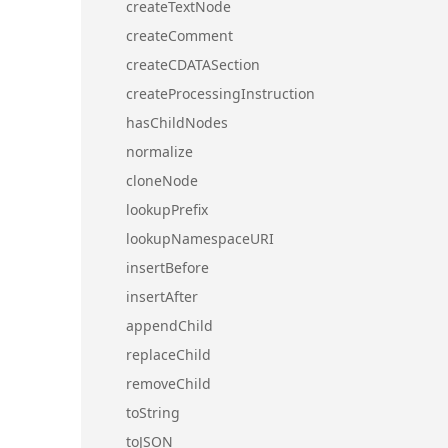
createTextNode
createComment
createCDATASection
createProcessingInstruction
hasChildNodes
normalize
cloneNode
lookupPrefix
lookupNamespaceURI
insertBefore
insertAfter
appendChild
replaceChild
removeChild
toString
toJSON