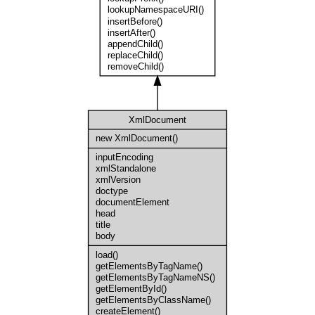
lookupNamespaceURI()
insertBefore()
insertAfter()
appendChild()
replaceChild()
removeChild()
XmlDocument
new XmlDocument()
inputEncoding
xmlStandalone
xmlVersion
doctype
documentElement
head
title
body
load()
getElementsByTagName()
getElementsByTagNameNS()
getElementById()
getElementsByClassName()
createElement()