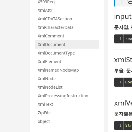
X509Req
XmlAttr
inpu
XmlCDATASection
문자열,
XmlCharacterData
XmlComment
1
re
XmlDocument
XmlDocumentType
xmlS
XmlElement
부울, 
XmlNamedNodeMap
XmlNode
1
Bo
XmlNodeList
XmlProcessingInstruction
xmlV
XmlText
ZipFile
문자열은
object
1
St