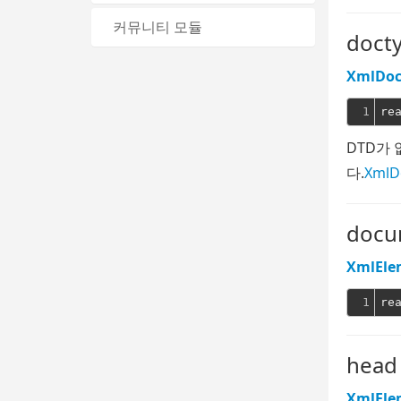
커뮤니티 모듈
doct
XmlDo
1
DTD가 
다.
XmlD
docu
XmlEle
1
head
XmlEle