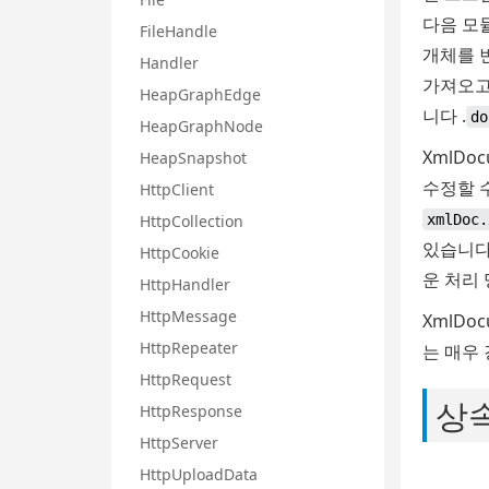
다음 모
FileHandle
개체를 
Handler
가져오고
HeapGraphEdge
니다 .
do
HeapGraphNode
XmlDo
HeapSnapshot
수정할 
HttpClient
HttpCollection
xmlDoc.
있습니다
HttpCookie
운 처리
HttpHandler
HttpMessage
XmlDo
HttpRepeater
는 매우
HttpRequest
상
HttpResponse
HttpServer
HttpUploadData