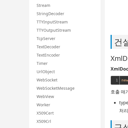
Stream
StringDecoder
TTYInputStream
TTYOutputStream
TcpServer
건
TextDecoder
TextEncoder
XmlD
Timer
XmlDo
UrlObject
WebSocket
1
ne
WebSocketMessage
호출 매
WebView
typ
Worker
처리
X509Cert
X509Crl
구