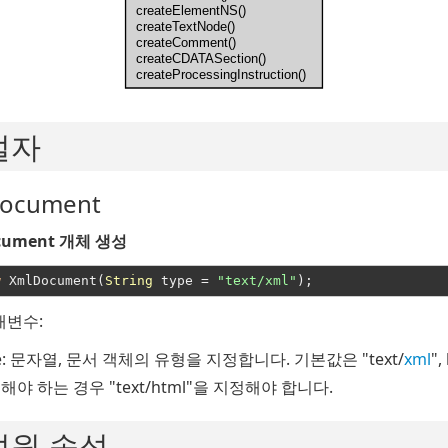
createElementNS()
createTextNode()
createComment()
createCDATASection()
createProcessingInstruction()
설자
ocument
cument 개체 생성
w
 XmlDocument(
String
 type = 
"text/xml"
개변수:
e
: 문자열, 문서 객체의 유형을 지정합니다. 기본값은 "text/
xml
",
해야 하는 경우 "text/html"을 지정해야 합니다.
성원 속성