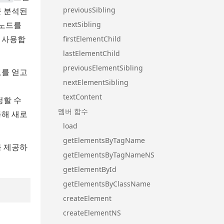
previousSibling
 분석된
 노드를
nextSibling
을
사용합
firstElementChild
lastElementChild
previousElementSibling
보를 얻고
nextElementSibling
textContent
수정할
수
멤버 함수
통해 새로
load
getElementsByTagName
를 제공하
getElementsByTagNameNS
getElementById
getElementsByClassName
createElement
createElementNS