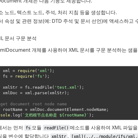
Document 개체는 다음 기능도 제공합니다.
소 노드, 텍스트 노드, 주석, 처리 지침 등을 생성합니다.
서 속성 및 관련 정보(예: DTD 주석 및 문서 선언)에 액세스하고
ML 문서 구문 분석
mlDocument 개체를 사용하여 XML 문서를 구문 분석하는 샘
r
 xml = 
require
(
'xml'
r
 fs = 
require
(
'fs'
);
r
 xmlStr = fs.readFile(
'test.xml'
r
 xmlDoc = xml.parse(xmlStr);
 get document root node name
r
nsole
.log(
`文档根节点名称是 
${rootName}
`
에서는 먼저
모듈
메소드를 사용하여 XML 파일을
fs
readFile()
림을 변수에 할당합니다
.
xmlStr
[xml](../../module/ifs/xml.