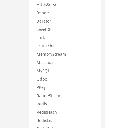
HttpsServer
Image
Iterator
LevelDB
Lock
LruCache
MemoryStream
Message
MySQL
Odbc
PKey
RangeStream
Redis
RedisHash
RedisList