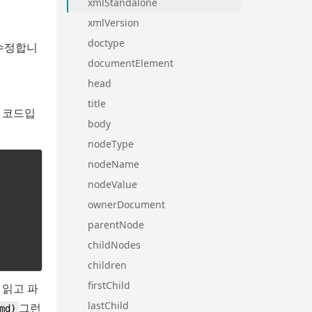
xmlStandalone
xmlVersion
doctype
 수정합니
documentElement
head
title
플 코드입
body
nodeType
nodeName
nodeValue
ownerDocument
parentNode
childNodes
children
firstChild
 읽고 파
lastChild
그런
md)