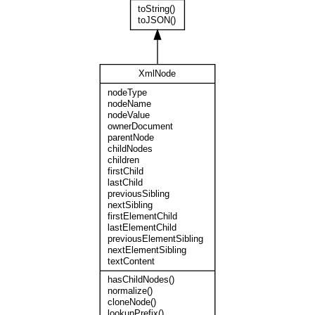
toString()
toJSON()
XmlNode
nodeType
nodeName
nodeValue
ownerDocument
parentNode
childNodes
children
firstChild
lastChild
previousSibling
nextSibling
firstElementChild
lastElementChild
previousElementSibling
nextElementSibling
textContent
hasChildNodes()
normalize()
cloneNode()
lookupPrefix()