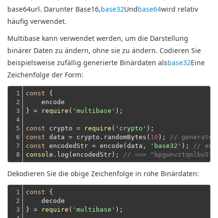
base64url. Darunter Base16,
base32
Und
base64
wird relativ
häufig verwendet.
Multibase kann verwendet werden, um die Darstellung
binärer Daten zu ändern, ohne sie zu ändern. Codieren Sie
beispielsweise zufällig generierte Binärdaten als
base32
Eine
Zeichenfolge der Form:
1

const
 {
2

    encode
3

} = 
require
(
'multibase'
);
4

5

const
 crypto = 
require
(
'crypto'
6

const
 data = crypto.randomBytes(
10
); 
// generate 
7

const
 encodedStr = encode(data, 
'base32'
); 
// enc
8
console
.log(encodedStr); 
// ==> "bpgwnvztqmlbo5fy
Dekodieren Sie die obige Zeichenfolge in rohe Binärdaten:
1

const
 {
2

    decode
3

} = 
require
(
'multibase'
);