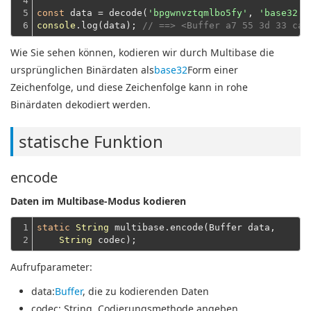
4

5

const
 data = decode(
'bpgwnvztqmlbo5fy'
, 
'base32'
)
6
console
.log(data); 
// ==> <Buffer a7 55 3d 33 ca 
Wie Sie sehen können, kodieren wir durch Multibase die
ursprünglichen Binärdaten als
base32
Form einer
Zeichenfolge, und diese Zeichenfolge kann in rohe
Binärdaten dekodiert werden.
statische Funktion
encode
Daten im Multibase-Modus kodieren
1

static
String
 multibase.encode(Buffer data,

2
String
Aufrufparameter:
data
:
Buffer
, die zu kodierenden Daten
codec
: String, Codierungsmethode angeben