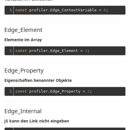
1
const
 profiler.Edge_ContextVariable = 
0
Edge_Element
Elemente im Array
1
const
 profiler.Edge_Element = 
1
Edge_Property
Eigenschaften benannter Objekte
1
const
 profiler.Edge_Property = 
2
Edge_Internal
JS kann den Link nicht eingeben