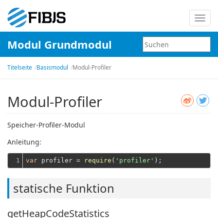
Navig
umsc
Modul Grundmodul
Titelseite
Basismodul
Modul-Profiler
Modul-Profiler
Speicher-Profiler-Modul
Anleitung:
1
var
 profiler = 
require
(
'profiler'
statische Funktion
getHeapCodeStatistics