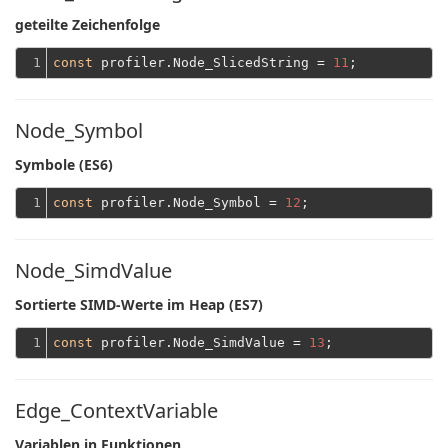
geteilte Zeichenfolge
1
const
 profiler.Node_SlicedString = 
11
Node_Symbol
Symbole (ES6)
1
const
 profiler.Node_Symbol = 
12
Node_SimdValue
Sortierte SIMD-Werte im Heap (ES7)
1
const
 profiler.Node_SimdValue = 
13
Edge_ContextVariable
Variablen in Funktionen