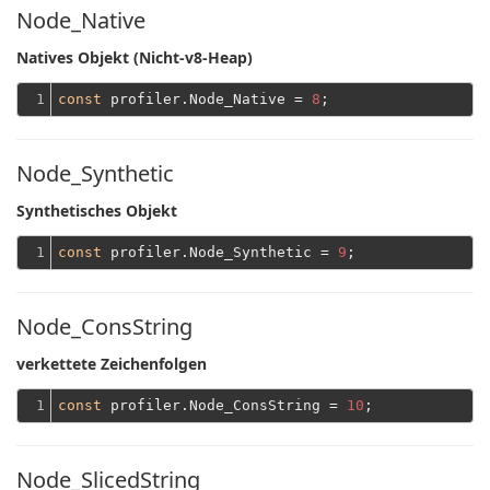
Node_Native
Natives Objekt (Nicht-v8-Heap)
1
const
 profiler.Node_Native = 
8
Node_Synthetic
Synthetisches Objekt
1
const
 profiler.Node_Synthetic = 
9
Node_ConsString
verkettete Zeichenfolgen
1
const
 profiler.Node_ConsString = 
10
Node_SlicedString