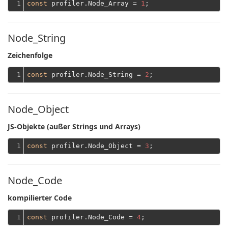
1
const
 profiler.Node_Array = 
1
Node_String
Zeichenfolge
1
const
 profiler.Node_String = 
2
Node_Object
JS-Objekte (außer Strings und Arrays)
1
const
 profiler.Node_Object = 
3
Node_Code
kompilierter Code
1
const
 profiler.Node_Code = 
4