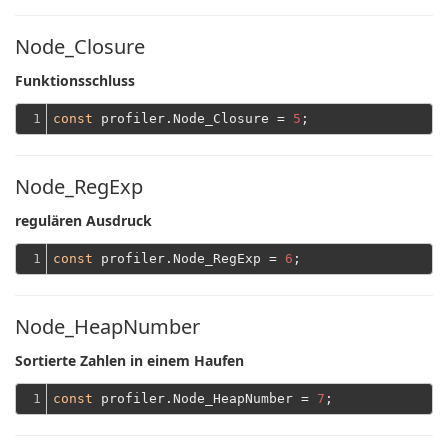
Node_Closure
Funktionsschluss
1
const
 profiler.Node_Closure = 
5
Node_RegExp
regulären Ausdruck
1
const
 profiler.Node_RegExp = 
6
Node_HeapNumber
Sortierte Zahlen in einem Haufen
1
const
 profiler.Node_HeapNumber = 
7