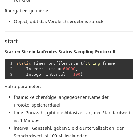
Rückgabeergebnisse:
Object
, gibt das Vergleichsergebnis zurück
start
Starten Sie ein laufendes Status-Sampling-Protokoll
1

static
 Timer profiler.start(
String
 fname,
2

    Integer time = 
60000
,
3
    Integer interval = 
100
Aufrufparameter:
fname
: Zeichenfolge, angegebener Name der
Protokollspeicherdatei
time
: Ganzzahl, gibt die Abtastzeit an, der Standardwert
ist 1 Minute
interval
: Ganzzahl, geben Sie die Intervallzeit an, der
Standardwert ist 100 Millisekunden