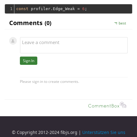
1
const
 profiler.Edge_Weak = 
6
© Copyright 2012-2024 fibjs.org |
Unterstützen Sie uns