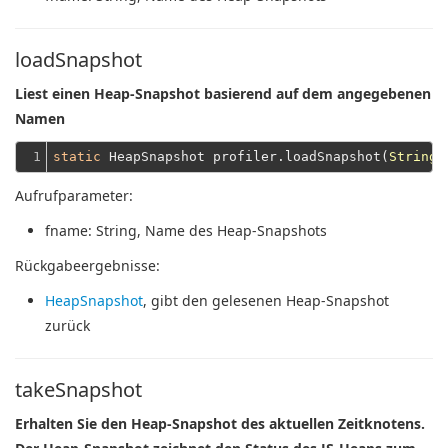
loadSnapshot
Liest einen Heap-Snapshot basierend auf dem angegebenen
Namen
1
static
 HeapSnapshot profiler.loadSnapshot(
String
Aufrufparameter:
fname
: String, Name des Heap-Snapshots
Rückgabeergebnisse:
HeapSnapshot
, gibt den gelesenen Heap-Snapshot
zurück
takeSnapshot
Erhalten Sie den Heap-Snapshot des aktuellen Zeitknotens.