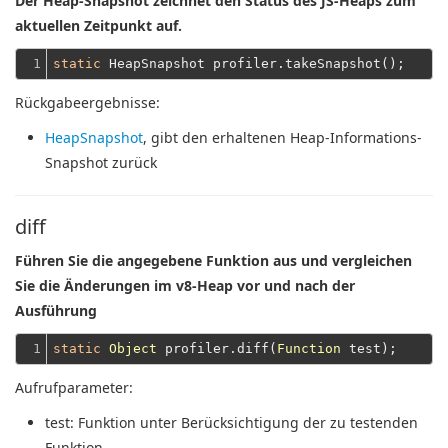
Der Heap-Snapshot zeichnet den Status des JS-Heaps zum
aktuellen Zeitpunkt auf.
1
static
Rückgabeergebnisse:
HeapSnapshot
, gibt den erhaltenen Heap-Informations-
Snapshot zurück
diff
Führen Sie die angegebene Funktion aus und vergleichen
Sie die Änderungen im v8-Heap vor und nach der
Ausführung
1
static
Object
 profiler.diff(
Function
Aufrufparameter:
test
: Funktion unter Berücksichtigung der zu testenden
Funktion