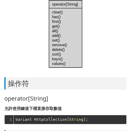
operator[String]
clear()
has()
first()
get()
all()
add()
set()
remove()
delete()
sort()
keys()
values()
操作符
operator[String]
允許使用鍵值下標直接存取數值
1
Variant HttpCollection[
String