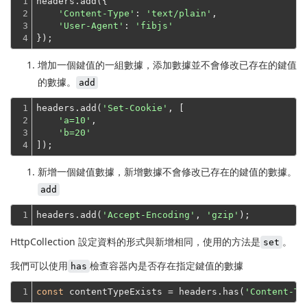
1

headers.add({

2

'Content-Type'
: 
'text/plain'
,

3

'User-Agent'
: 
'fibjs'
4
});
增加一個鍵值的一組數據，添加數據並不會修改已存在的鍵值
的數據。
add
1

headers.add(
'Set-Cookie'
, [

2

'a=10'
,

3

'b=20'
4
]);
新增一個鍵值數據，新增數據不會修改已存在的鍵值的數據。
add
1
headers.add(
'Accept-Encoding'
, 
'gzip'
HttpCollection 設定資料的形式與新增相同，使用的方法是
。
set
我們可以使用
檢查容器內是否存在指定鍵值的數據
has
1
const
 contentTypeExists = headers.has(
'Content-Ty