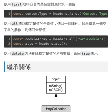
使用
取得容器內某個鍵對應的第一個值：
first
1
const
 contentType = headers.first(
'Content-Type'
使用
查詢指定鍵值的全部值，傳回一個陣列。如果傳遞一個空
all
字串的參數，則傳回全部值
1

const
 cookieArray = headers.all(
'Set-Cookie'
2
const
使用
方法刪除指定鍵值的所有數據，返回
表示
delete
true
繼承關係
object
toString()
toJSON()
HttpCollection