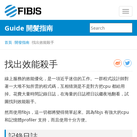
Toggl
navig
Guide 開髮指南
首頁
開發指南
找出效能殺手
找出效能殺手
線上服務的效能優化，是一項近乎迷信的工作。
一群程式設計師對
著一大堆不知所雲的程式碼，互相猜測是不是對方把cpu 都給用
掉。
花費大量時間記錄日誌，在海量的日誌裡日以繼夜地翻看，試
圖找到效能殺手。
然而使用fibjs，這一切都將變得簡單起來。
因為fibjs 有強大的cpu
和記憶體profiler 支持，而且使用十分方便。
記錄日誌