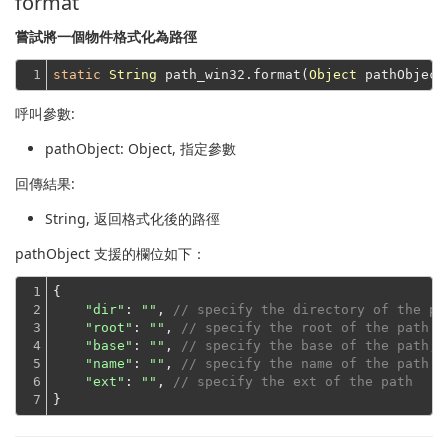
format
嘗試將一個物件格式化為路徑
1
static
String
 path_win32.format(
Object
呼叫參數:
pathObject
: Object, 指定參數
回傳結果:
String
, 返回格式化後的路徑
pathObject 支援的欄位如下：
1

{

2

"dir"
: 
""
, 
// specify the directory of the pa
3

"root"
: 
""
, 
// specify the root of the path
4

"base"
: 
""
, 
// specify the base of the path, 
5

"name"
: 
""
, 
// specify the name of the path
6

"ext"
: 
""
, 
// specify the ext of the path
7
}