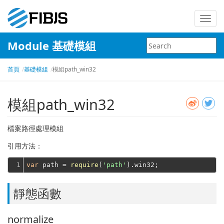
Toggl
navig
Module 基礎模組
首頁
基礎模組
模組path_win32
模組path_win32
檔案路徑處理模組
引用方法：
1
var
 path = 
require
(
'path'
靜態函數
normalize