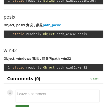
1
static
 readonly 
String
posix
Object, posix 實現，參見
path_posix
1
static
 readonly 
Object
win32
Object, windows 實現，請參考path_win32
1
static
 readonly 
Object