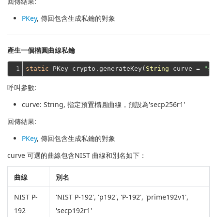
回傳結果:
PKey
, 傳回包含生成私鑰的對象
產生一個橢圓曲線私鑰
1
static
 PKey crypto.generateKey(
String
 curve = 
"se
呼叫參數:
curve
: String, 指定預置橢圓曲線，預設為'secp256r1'
回傳結果:
PKey
, 傳回包含生成私鑰的對象
curve 可選的曲線包含NIST 曲線和別名如下：
曲線
別名
NIST P-
'NIST P-192', 'p192', 'P-192', 'prime192v1',
192
'secp192r1'