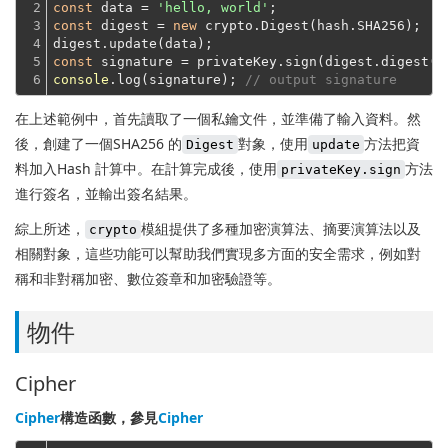
2

const
 data = 
'hello, world'
3

const
 digest = 
new
 crypto.Digest(hash.SHA256);
4

digest.update(data);
5

const
6
console
.log(signature); 
// output signature
在上述範例中，首先讀取了一個私鑰文件，並準備了輸入資料。然
後，創建了一個SHA256 的
對象，使用
方法把資
Digest
update
料加入Hash 計算中。在計算完成後，使用
方法
privateKey.sign
進行簽名，並輸出簽名結果。
綜上所述，
模組提供了多種加密演算法、摘要演算法以及
crypto
相關對象，這些功能可以幫助我們實現多方面的安全需求，例如對
稱和非對稱加密、數位簽章和加密驗證等。
物件
Cipher
Cipher
構造函數，參見
Cipher