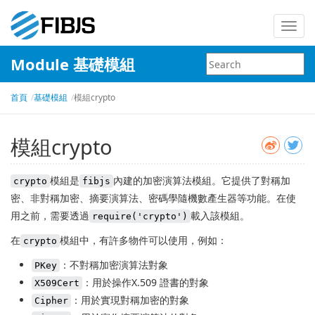
Toggl
navig
Module 基礎模組
首頁
基礎模組
模組crypto
模組crypto
模組是
內建的加密演算法模組。它提供了對稱加
crypto
fibjs
密、非對稱加密、摘要演算法、密碼學隨機數產生器等功能。在使
用之前，需要透過
載入該模組。
require('crypto')
在
模組中，有許多物件可以使用，例如：
crypto
：不對稱加密演算法對象
PKey
：用於操作X.509 證書的對象
X509Cert
：用於實現對稱加密的對象
Cipher