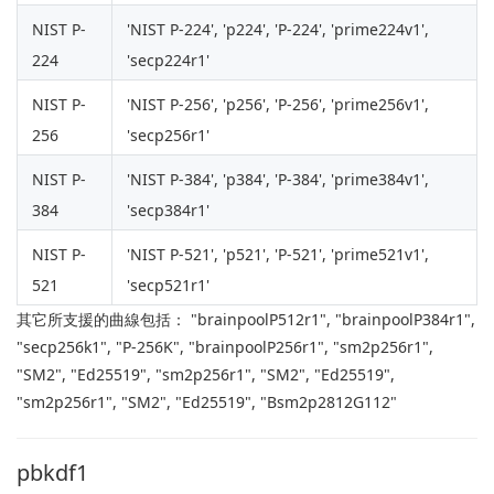
NIST P-
'NIST P-224', 'p224', 'P-224', 'prime224v1',
224
'secp224r1'
NIST P-
'NIST P-256', 'p256', 'P-256', 'prime256v1',
256
'secp256r1'
NIST P-
'NIST P-384', 'p384', 'P-384', 'prime384v1',
384
'secp384r1'
NIST P-
'NIST P-521', 'p521', 'P-521', 'prime521v1',
521
'secp521r1'
其它所支援的曲線包括： "brainpoolP512r1", "brainpoolP384r1",
"secp256k1", "P-256K", "brainpoolP256r1", "sm2p256r1",
"SM2", "Ed25519", "sm2p256r1", "SM2", "Ed25519",
"sm2p256r1", "SM2", "Ed25519", "Bsm2p2812G112"
pbkdf1