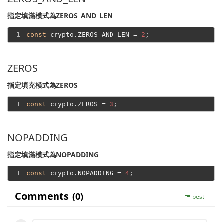
指定填滿模式為ZEROS_AND_LEN
1
const
 crypto.ZEROS_AND_LEN = 
2
ZEROS
指定填充模式為ZEROS
1
const
 crypto.ZEROS = 
3
NOPADDING
指定填滿模式為NOPADDING
1
const
 crypto.NOPADDING = 
4