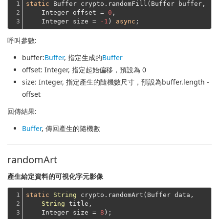
1

static
 Buffer crypto.randomFill(Buffer buffer,
2

    Integer offset = 
0
,
3
    Integer size = 
-1
) 
async
呼叫參數:
buffer
:
Buffer
, 指定生成的
Buffer
offset
: Integer, 指定起始偏移，預設為 0
size
: Integer, 指定產生的隨機數尺寸，預設為buffer.length -
offset
回傳結果:
Buffer
, 傳回產生的隨機數
randomArt
產生給定資料的可視化字元影像
1

static
String
 crypto.randomArt(Buffer data,

2

String
 title,
3
    Integer size = 
8