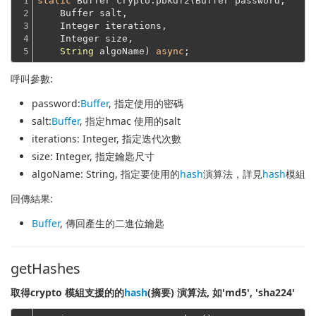
1

static
 Buffer crypto.pbkdf2(Buffer password,
2

    Buffer salt,
3

    Integer iterations,
4

    Integer size,
5
String
 algoName) 
async
呼叫參數:
password
:
Buffer
, 指定使用的密碼
salt
:
Buffer
, 指定hmac 使用的salt
iterations
: Integer, 指定迭代次數
size
: Integer, 指定鑰匙尺寸
algoName
: String, 指定要使用的
hash
演算法，詳見
hash
模組
回傳結果:
Buffer
, 傳回產生的二進位鑰匙
getHashes
取得crypto 模組支援的的
hash
(摘要) 演算法, 如'md5', 'sha224'