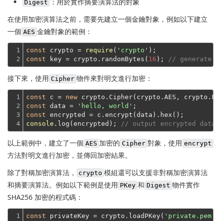
：用於實作摘要演算法的對象
Digest
在使用加密演算法之前，需要先建立一個金鑰對象，例如以下建立
一個
金鑰對象的範例：
AES
1

const
 crypto = 
require
(
'crypto'
2
const
 key = crypto.randomBytes(
16
); 
// generate a
接下來，使用
物件來對明文進行加密：
Cipher
1

const
 c = 
new
2

const
 data = 
'hello, world'
3

const
4
console
.log(encrypted); 
// output encrypted data
以上範例中，建立了一個
加密的
對象，使用
AES
Cipher
encrypt
方法對明文進行加密，並傳回加密結果。
除了對稱加密演算法，
模組還可以支援非對稱加密演算法
crypto
和摘要演算法。例如以下範例是使用
和
物件實作
PKey
Digest
SHA256 加密的程式碼：
1

const
 privateKey = crypto.loadPKey(
'private.pem'
)