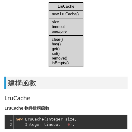
LruCache
new LruCache()
size
timeout
onexpire
clear()
has()
get()
set()
remove()
isEmpty()
建構函數
LruCache
LruCache 物件建構函數
1

new
 LruCache(Integer size,
2
    Integer timeout = 
0