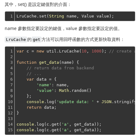
其中，set() 是設定鍵值對的介面：
1
LruCache.set(
String
name 參數指定要設定的鍵值，value 參數指定要設定的值。
的
方法可以用回呼函數的方式更新快取資料：
LruCache
get
1

var
 c = 
new
 util.LruCache(
10
, 
1000
); 
// create a 
2

3

function
get_data
(
name
) 
{

4

// return data from backend
5

// ...
6

var
 data = {

7

'name'
: name,

8

'value'
: 
Math
.random()
9

    };
10

console
.log(
'update data: '
 + 
JSON
.stringify(
11

return
 data;
12

}
13

14

console
.log(c.get(
'a'
15
console
.log(c.get(
'a'