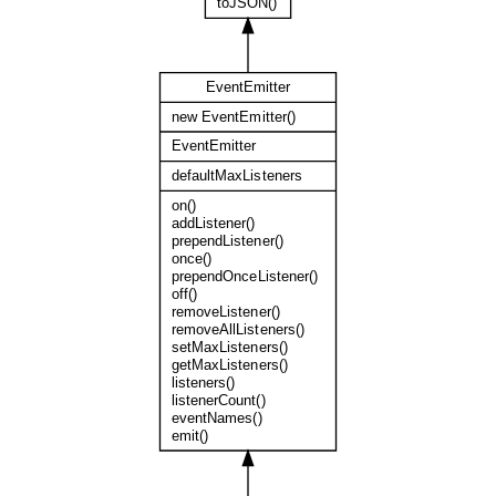
toJSON()
EventEmitter
new EventEmitter()
EventEmitter
defaultMaxListeners
on()
addListener()
prependListener()
once()
prependOnceListener()
off()
removeListener()
removeAllListeners()
setMaxListeners()
getMaxListeners()
listeners()
listenerCount()
eventNames()
emit()