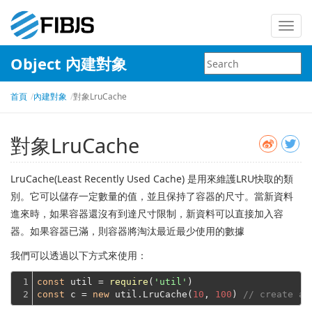
Toggl
navig
Object 內建對象
首頁
內建對象
對象LruCache
對象LruCache
LruCache(Least Recently Used Cache) 是用來維護LRU快取的類
別。它可以儲存一定數量的值，並且保持了容器的尺寸。當新資料
進來時，如果容器還沒有到達尺寸限制，新資料可以直接加入容
器。如果容器已滿，則容器將淘汰最近最少使用的數據
我們可以透過以下方式來使用：
1

const
 util = 
require
(
'util'
2
const
 c = 
new
 util.LruCache(
10
, 
100
) 
// create a 