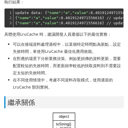
執行結果：
1

update data: {
"name"
:
"a"
,
"value"
:0.40191249715566
2

{
"name"
:
"a"
,
"value"
:0.4019124971556616} // update
3
{
"name"
:
"a"
,
"value"
具體使用LruCache 時，建議開發人員遵循以下的最佳實務：
可以在後端資料處理過程中，以某個特定時間點為新點，設定
失效時間，來使用LruCache 最佳化應用效能。
在對應的場景下分析業務決策。例如更頻傳的資料更新，需要
配置較短的失效時間，而更新頻率較低的快取資料則不需要設
定太短的失效時間。
在不同使用情境中，考慮不同資料存取模式，使用適當的
LruCache 類別實例。
繼承關係
object
toString()