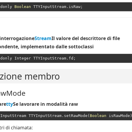
adonly 
Boolean
 interrogazione
Stream
Il valore del descrittore di file
ondente, implementato dalle sottoclassi
nzione membro
awMode
are
tty
Se lavorare in modalità raw
YInputStream TTYInputStream.setRawMode(
Boolean
ri di chiamata: