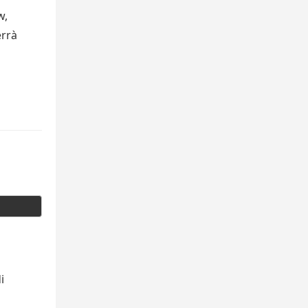
w,
rrà
i