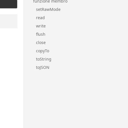
funzione membro
setRawMode
read
write
flush
close
copyTo
toString
toJSON