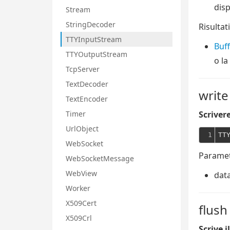
disp
Stream
StringDecoder
Risultati
TTYInputStream
Buff
TTYOutputStream
o la
TcpServer
TextDecoder
write
TextEncoder
Timer
Scrivere
UrlObject
1
TT
WebSocket
Paramet
WebSocketMessage
WebView
dat
Worker
X509Cert
flush
X509Crl
Scrive i