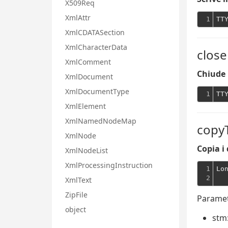
X509Req
XmlAttr
1
TT
XmlCDATASection
XmlCharacterData
close
XmlComment
Chiude 
XmlDocument
XmlDocumentType
1
TT
XmlElement
XmlNamedNodeMap
copy
XmlNode
Copia i 
XmlNodeList
XmlProcessingInstruction
1

Lo
2
  
XmlText
ZipFile
Paramet
object
stm