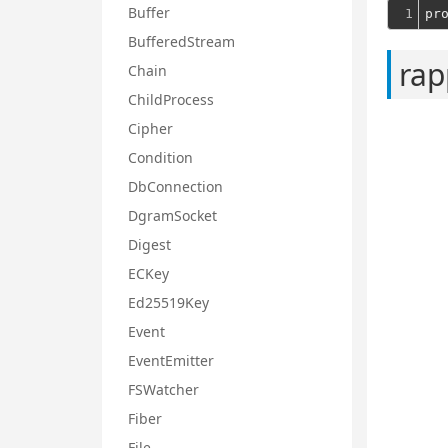
Buffer
1
pr
BufferedStream
rap
Chain
ChildProcess
Cipher
Condition
DbConnection
DgramSocket
Digest
ECKey
Ed25519Key
Event
EventEmitter
FSWatcher
Fiber
File