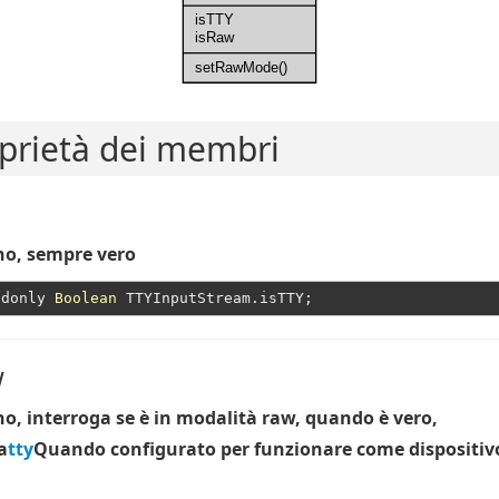
isTTY
isRaw
setRawMode()
prietà dei membri
o, sempre vero
adonly 
Boolean
w
o, interroga se è in modalità raw, quando è vero,
a
tty
Quando configurato per funzionare come dispositiv