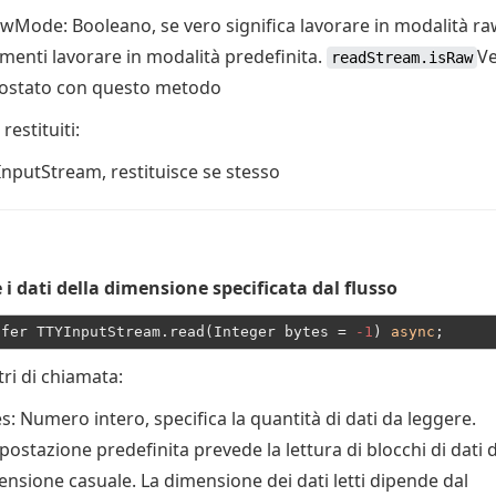
awMode
: Booleano, se vero significa lavorare in modalità ra
imenti lavorare in modalità predefinita.
Ve
readStream.isRaw
ostato con questo metodo
 restituiti:
InputStream
, restituisce se stesso
 i dati della dimensione specificata dal flusso
ffer TTYInputStream.read(Integer bytes = 
-1
) 
async
ri di chiamata:
es
: Numero intero, specifica la quantità di dati da leggere.
postazione predefinita prevede la lettura di blocchi di dati d
nsione casuale. La dimensione dei dati letti dipende dal