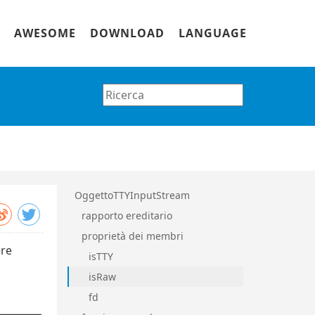
AWESOME
DOWNLOAD
LANGUAGE
OggettoTTYInputStream
rapporto ereditario
proprietà dei membri
ere
isTTY
isRaw
fd