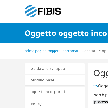
Oggetto oggetto inco
prima pagina
oggetti incorporati
OggettoTTYInp
Guida allo sviluppo
Ogg
Modulo base
tty
Ogget
oggetti incorporati
Non è p
process
BlsKey