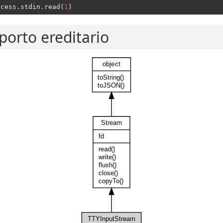
ocess.stdin.read(
1
porto ereditario
object
toString()
toJSON()
Stream
fd
read()
write()
flush()
close()
copyTo()
TTYInputStream