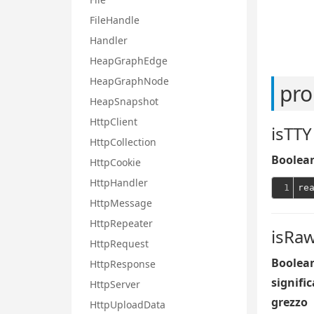
FileHandle
Handler
HeapGraphEdge
HeapGraphNode
pro
HeapSnapshot
HttpClient
isTTY
HttpCollection
Boolean
HttpCookie
HttpHandler
1
re
HttpMessage
HttpRepeater
isRa
HttpRequest
Boolean
HttpResponse
signific
HttpServer
grezzo
HttpUploadData