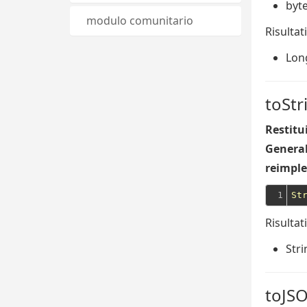
byt
modulo comunitario
Risultati
Lon
toStr
Restitu
General
reimple
1
St
Risultati
Stri
toJS