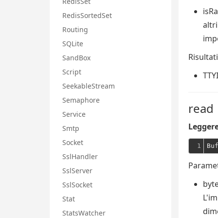
RedisSet
isR
RedisSortedSet
altr
Routing
imp
SQLite
Risultati
SandBox
Script
TTY
SeekableStream
Semaphore
read
Service
Leggere
Smtp
Socket
1
Bu
SslHandler
Paramet
SslServer
byt
SslSocket
L'im
Stat
dime
StatsWatcher