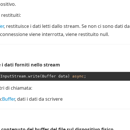
ositivo.
 restituiti:
er
, restituisce i dati letti dallo stream. Se non ci sono dati d
 connessione viene interrotta, viene restituito null.
 i dati forniti nello stream
YInputStream.write(Buffer data) 
async
ri di chiamata:
a
:
Buffer
, dati i dati da scrivere
l contenuto del buffer del file sul dispositivo fisico