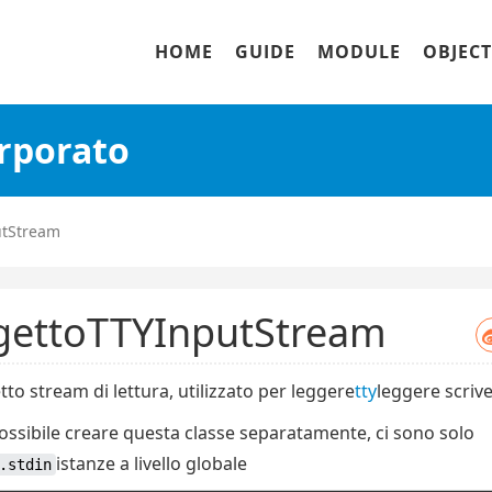
HOME
GUIDE
MODULE
OBJECT
rporato
utStream
ettoTTYInputStream
to stream di lettura, utilizzato per leggere
tty
leggere scriv
ossibile creare questa classe separatamente, ci sono solo
istanze a livello globale
.stdin