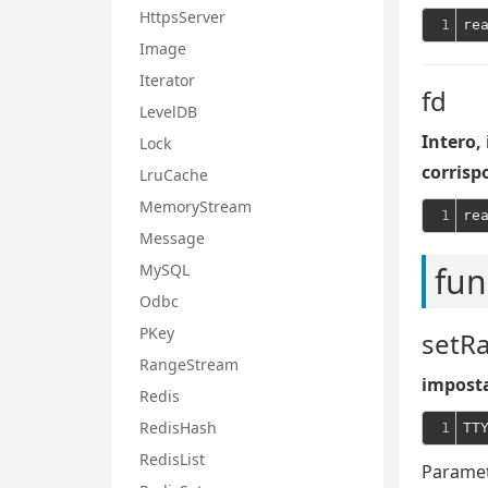
HttpsServer
1
re
Image
Iterator
fd
LevelDB
Intero,
Lock
corrisp
LruCache
MemoryStream
1
Message
MySQL
fu
Odbc
PKey
setR
RangeStream
impost
Redis
RedisHash
1
TT
RedisList
Paramet