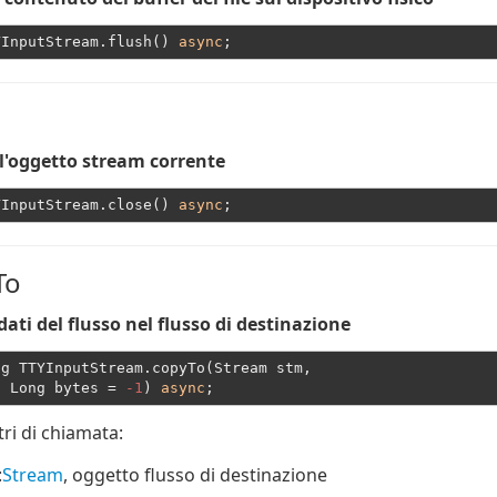
YInputStream.flush() 
async
l'oggetto stream corrente
YInputStream.close() 
async
To
dati del flusso nel flusso di destinazione
ng TTYInputStream.copyTo(Stream stm,
  Long bytes = 
-1
) 
async
ri di chiamata:
:
Stream
, oggetto flusso di destinazione