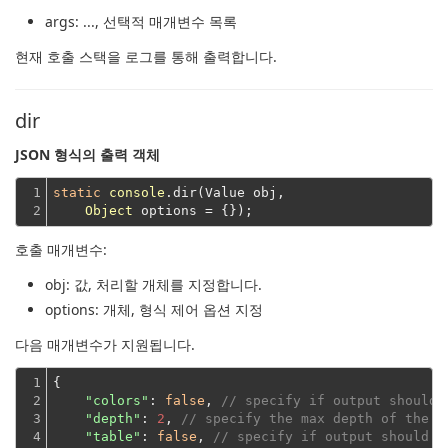
args
: ..., 선택적 매개변수 목록
현재 호출 스택을 로그를 통해 출력합니다.
dir
JSON 형식의 출력 객체
1

static
console
.dir(Value obj,

2
Object
호출 매개변수:
obj
: 값, 처리할 개체를 지정합니다.
options
: 개체, 형식 제어 옵션 지정
다음 매개변수가 지원됩니다.
1

{

2

"colors"
: 
false
, 
// specify if output should 
3

"depth"
: 
2
, 
// specify the max depth of the o
4

"table"
: 
false
, 
// specify if output should b