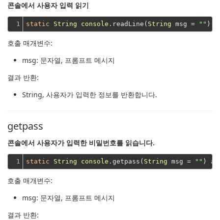
콘솔에서 사용자 입력 읽기
1
static
String
console
.readLine(
String
 msg = 
""
) 
a
호출 매개변수:
msg
: 문자열, 프롬프트 메시지
결과 반환:
String
, 사용자가 입력한 정보를 반환합니다.
getpass
콘솔에서 사용자가 입력한 비밀번호를 읽습니다.
1
static
String
console
.getpass(
String
 msg = 
""
) 
as
호출 매개변수:
msg
: 문자열, 프롬프트 메시지
결과 반환: