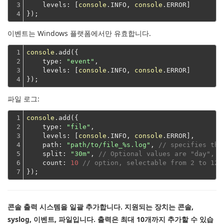
3

levels
: [
console
.INFO, 
console
.ERROR]
4
});
이벤트는 Windows 플랫폼에서만 유효합니다.
1

console
.add({

2

type
: 
"event"
,

3

levels
: [
console
.INFO, 
console
.ERROR]
4
});
파일 로그:
1

console
.add({

2

type
: 
"file"
,

3

levels
: [
console
.INFO, 
console
.ERROR],

4

path
: 
"path/to/file_%s.log"
, 
// specifies the
5

split
: 
"30m"
, 
// Optional values are "day", "
6

count
: 
10
// option, selectable from 2 to 128
7
});
콘솔 출력 시스템을 일괄 추가합니다. 지원되는 장치는 콘솔,
syslog, 이벤트, 파일입니다. 출력은 최대 10개까지 추가할 수 있습