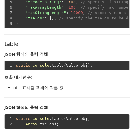
5

"encode_string"
: 
true
, 
// specify if string s
6

"maxArrayLength"
: 
100
, 
// specify max number 
7

"maxStringLength"
: 
10000
, 
// specify max stri
8

"fields"
: [], 
// specify the fields to be dis
9
}
table
JSON 형식의 출력 객체
1
static
console
호출 매개변수:
obj
: 표시할 객체에 따른 값
JSON 형식의 출력 객체
1

static
console
.table(Value obj,

2
Array