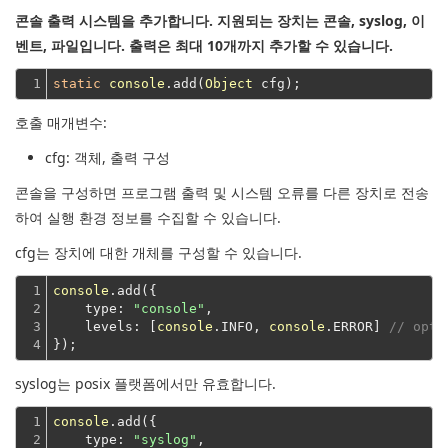
콘솔 출력 시스템을 추가합니다. 지원되는 장치는 콘솔, syslog, 이
벤트, 파일입니다. 출력은 최대 10개까지 추가할 수 있습니다.
1
static
console
.add(
Object
호출 매개변수:
cfg
: 객체, 출력 구성
콘솔을 구성하면 프로그램 출력 및 시스템 오류를 다른 장치로 전송
하여 실행 환경 정보를 수집할 수 있습니다.
cfg는 장치에 대한 개체를 구성할 수 있습니다.
1

console
.add({

2

type
: 
"console"
,

3

levels
: [
console
.INFO, 
console
.ERROR] 
// opti
4
});
syslog는 posix 플랫폼에서만 유효합니다.
1

console
.add({

2

type
: 
"syslog"
,
