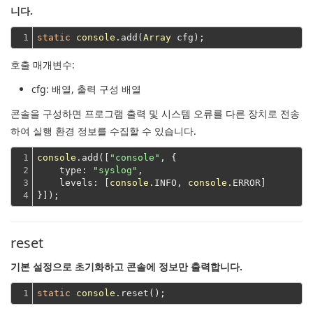
니다.
1
static
console
.add(
Array
호출 매개변수:
cfg
: 배열, 출력 구성 배열
콘솔을 구성하면 프로그램 출력 및 시스템 오류를 다른 장치로 전송
하여 실행 환경 정보를 수집할 수 있습니다.
1

console
.add([
"console"
, {

2

type
: 
"syslog"
,

3

levels
: [
console
.INFO, 
console
.ERROR]
4
}]);
reset
기본 설정으로 초기화하고 콘솔에 정보만 출력합니다.
1
static
console