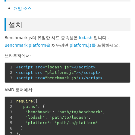
개발 소스
설치
Benchmark.js의 유일한 하드 종속성은
lodash
입니다 .
Benchmark.platform을
채우려면
platform.js를
포함하세요 .
브라우저에서:
1

<
script
src
=
"lodash.js"
>
</
script
>
2

<
script
src
=
"platform.js"
>
</
script
>
3
<
script
src
=
"benchmark.js"
>
</
script
>
AMD 로더에서:
1

require
({

2

'paths'
: {

3

'benchmark'
: 
'path/to/benchmark'
,

4

'lodash'
: 
'path/to/lodash'
,

5

'platform'
: 
'path/to/platform'
6

  }
7

},