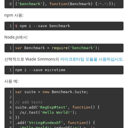
8
[
'benchmark'
], 
function
(
Benchmark
) 
{
/*…*/
npm 사용:
1
$
 npm i --save benchmark
Node.js에서:
1
var
 Benchmark = 
require
(
'benchmark'
선택적으로
Wade Simmons의
마이크로타임 모듈을 사용하십시오.
1
사용 예:
1

var
 suite = 
new
 Benchmark.Suite;
2

3

// add tests
4

suite.add(
'RegExp#test'
, 
function
(
) 
{
5

  /o/.test(
'Hello World!'
);
6

})
7

.add(
'String#indexOf'
, 
function
(
) 
{

8

'Hello World!'
.indexOf(
'o'
) > 
-1
;