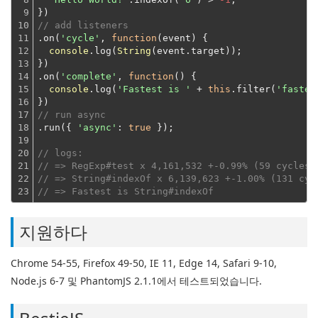
9

})
10

// add listeners
11

.on(
'cycle'
, 
function
(
event
) 
{

12

console
.log(
String
(event.target));
13

})
14

.on(
'complete'
, 
function
(
) 
{

15

console
.log(
'Fastest is '
 + 
this
.filter(
'fastes
16

})
17

// run async
18

.run({ 
'async'
: 
true
 });
19

20

// logs:
21

// => RegExp#test x 4,161,532 +-0.99% (59 cycles)
22

// => String#indexOf x 6,139,623 +-1.00% (131 cyc
23
// => Fastest is String#indexOf
지원하다
Chrome 54-55, Firefox 49-50, IE 11, Edge 14, Safari 9-10,
Node.js 6-7 및 PhantomJS 2.1.1에서 테스트되었습니다.