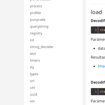
process
load
profiler
punycode
Decodif
querystring
1
st
registry
Parámet
ssl
string_decoder
dat
test
Resulta
timers
Ima
tty
types
url
Decodif
util
1
st
uuid
Parámet
vm