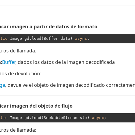
icar imagen a partir de datos de formato
atic
 Image gd.load(Buffer data) 
async
ros de llamada:
a
:
Buffer
, dados los datos de la imagen decodificada
dos de devolución:
ge
, devuelve el objeto de imagen decodificado correctame
icar imagen del objeto de flujo
atic
 Image gd.load(SeekableStream stm) 
async
ros de llamada: