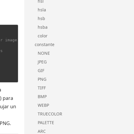
hsl
hsla
hsb
hsba
color
or image
constante
rs
NONE
JPEG
GIF
PNG
TIFF
a
BMP
) para
WEBP
ujar un
TRUECOLOR
PALETTE
 PNG.
ARC