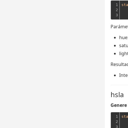
1

st
2

3
Parámet
hue
sat
ligh
Resulta
Inte
hsla
Genere 
1

st
2

3
