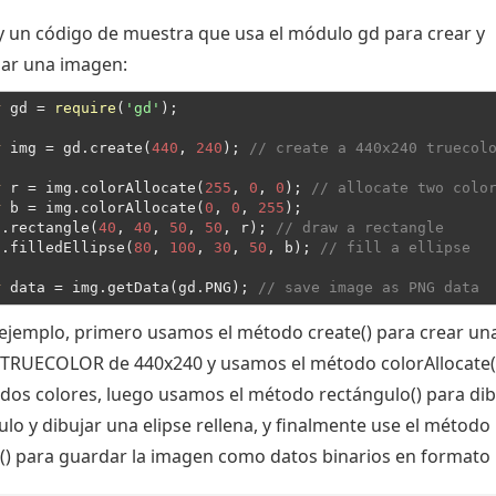
y un código de muestra que usa el módulo gd para crear y
ar una imagen:
r
 gd = 
require
(
'gd'
);
r
 img = gd.create(
440
, 
240
); 
// create a 440x240 truecol
r
 r = img.colorAllocate(
255
, 
0
, 
0
); 
// allocate two colo
r
 b = img.colorAllocate(
0
, 
0
, 
255
);
g.rectangle(
40
, 
40
, 
50
, 
50
, r); 
// draw a rectangle
g.filledEllipse(
80
, 
100
, 
30
, 
50
, b); 
// fill a ellipse
r
 data = img.getData(gd.PNG); 
// save image as PNG data
 ejemplo, primero usamos el método create() para crear un
TRUECOLOR de 440x240 y usamos el método colorAllocate(
 dos colores, luego usamos el método rectángulo() para dib
lo y dibujar una elipse rellena, y finalmente use el método
() para guardar la imagen como datos binarios en formato