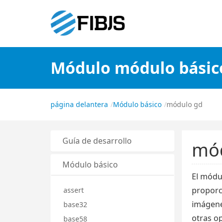
Módulo módulo básic
página delantera
Módulo básico
módulo gd
Guía de desarrollo
mó
Módulo básico
El módu
proporc
assert
imágenes
base32
otras o
base58