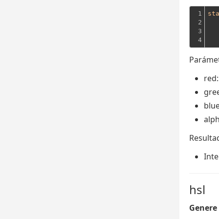
1

st
2

  
3

  
4
Parámet
red
gre
blu
alp
Resulta
Inte
hsl
Genere 