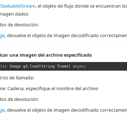
:
SeekableStream
, el objeto de flujo donde se encuentran lo
imagen dados
dos de devolución:
ge
, devuelve el objeto de imagen decodificado correctame
icar una imagen del archivo especificado
atic
 Image gd.load(
String
 fname) 
async
ros de llamada:
me
: Cadena, especifique el nombre del archivo
dos de devolución:
ge
, devuelve el objeto de imagen decodificado correctame