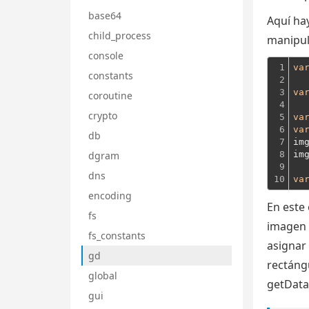
base64
Aquí ha
child_process
manipul
console
1

va
constants
2

3

va
coroutine
4

crypto
5

va
6

va
db
7

im
dgram
8

im
9

dns
10
va
encoding
En este
fs
imagen 
fs_constants
asignar
gd
rectángu
global
getData
gui