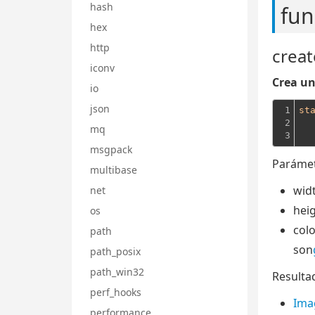
hash
fun
hex
http
creat
iconv
Crea u
io
json
1

st
2

  
mq
3
  
msgpack
Parámet
multibase
wid
net
hei
os
col
path
son
path_posix
path_win32
Resulta
perf_hooks
Ima
performance