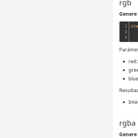
rgb
Genere 
1

st
2

  
3
  
Parámet
red
gre
blu
Resulta
Inte
rgba
Genere 