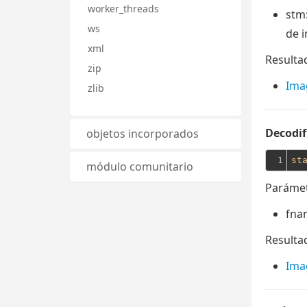
worker_threads
stm
ws
de 
xml
Resulta
zip
Ima
zlib
Decodif
objetos incorporados
1
st
módulo comunitario
Parámet
fna
Resulta
Ima