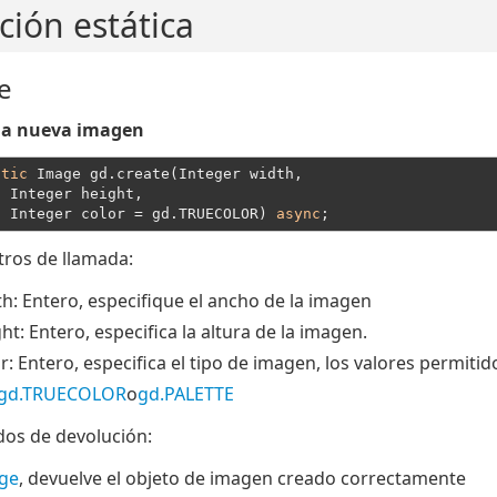
ción estática
e
na nueva imagen
atic
 Image gd.create(Integer width,
  Integer height,
  Integer color = gd.TRUECOLOR) 
async
ros de llamada:
th
: Entero, especifique el ancho de la imagen
ght
: Entero, especifica la altura de la imagen.
or
: Entero, especifica el tipo de imagen, los valores permitid
gd.TRUECOLOR
o
gd.PALETTE
dos de devolución:
ge
, devuelve el objeto de imagen creado correctamente