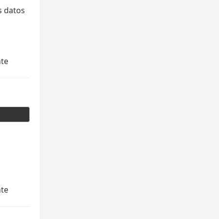
s datos
nte
nte