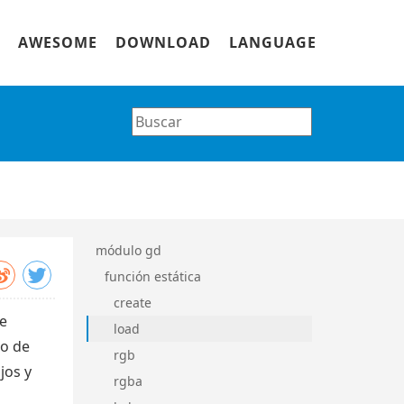
AWESOME
DOWNLOAD
LANGUAGE
módulo gd
función estática
create
e
load
to de
rgb
jos y
rgba