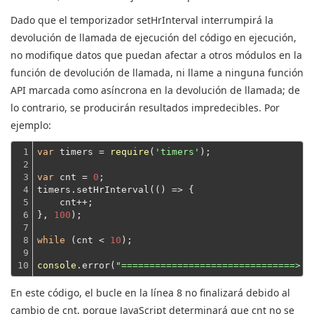
Dado que el temporizador setHrInterval interrumpirá la
devolución de llamada de ejecución del código en ejecución,
no modifique datos que puedan afectar a otros módulos en la
función de devolución de llamada, ni llame a ninguna función
API marcada como asíncrona en la devolución de llamada; de
lo contrario, se producirán resultados impredecibles.
Por
ejemplo:
1

var
 timers = 
require
(
'timers'
);
2

3

var
 cnt = 
0
;
4

timers.setHrInterval(
()
 =>
 {
5

    cnt++;
6

}, 
100
);
7

8

while
 (cnt < 
10
);
9

10
console
.error(
"===============================> d
En este código, el bucle en la línea 8 no finalizará debido al
cambio de cnt, porque JavaScript determinará que cnt no se