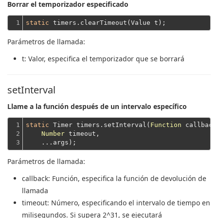
Borrar el temporizador especificado
1
static
Parámetros de llamada:
t
: Valor, especifica el temporizador que se borrará
setInterval
Llame a la función después de un intervalo específico
1

static
 Timer timers.setInterval(
Function
 callback,
2

Number
 timeout,
3
    ...args);
Parámetros de llamada:
callback
: Función, especifica la función de devolución de
llamada
timeout
: Número, especificando el intervalo de tiempo en
milisegundos.
Si supera 2^31, se ejecutará