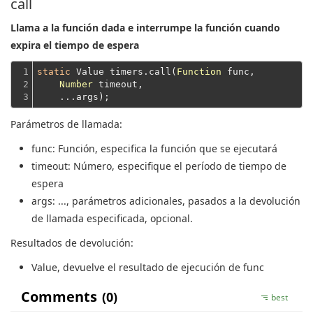
call
Llama a la función dada e interrumpe la función cuando
expira el tiempo de espera
1

static
 Value timers.call(
Function
 func,

2

Number
 timeout,
3
    ...args);
Parámetros de llamada:
func
: Función, especifica la función que se ejecutará
timeout
: Número, especifique el período de tiempo de
espera
args
: ..., parámetros adicionales, pasados ​​a la devolución
de llamada especificada, opcional.
Resultados de devolución:
Value
, devuelve el resultado de ejecución de func