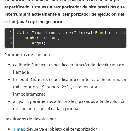
especificado. Este es un temporizador de alta precisión que
interrumpirá activamente el temporizador de ejecución del
script JavaScript en ejecución.
1

static
 Timer timers.setHrInterval(
Function
 callbac
2

Number
 timeout,
3
    ...args);
Parámetros de llamada:
callback
: Función, especifica la función de devolución de
llamada
timeout
: Número, especificando el intervalo de tiempo en
milisegundos.
Si supera 2^31, se ejecutará
inmediatamente.
args
: ..., parámetros adicionales, pasados ​​a la devolución
de llamada especificada, opcional.
Resultados de devolución:
Timer
, devuelve el objeto del temporizador