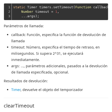
1

static
 Timer timers.setTimeout(
Function
 callback,

2

Number
 timeout = 
1
,
3
    ...args);
Parámetros de llamada:
callback
: Función, especifica la función de devolución de
llamada
timeout
: Número, especifica el tiempo de retraso, en
milisegundos.
Si supera 2^31, se ejecutará
inmediatamente.
args
: ..., parámetros adicionales, pasados ​​a la devolución
de llamada especificada, opcional.
Resultados de devolución:
Timer
, devuelve el objeto del temporizador
clearTimeout