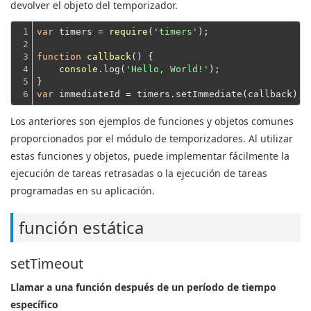
devolver el objeto del temporizador.
1

var
 timers = 
require
(
'timers'
);
2

3

function
callback
(
) 
{

4

console
.log(
'Hello, World!'
);
5

}
6
var
Los anteriores son ejemplos de funciones y objetos comunes
proporcionados por el módulo de temporizadores. Al utilizar
estas funciones y objetos, puede implementar fácilmente la
ejecución de tareas retrasadas o la ejecución de tareas
programadas en su aplicación.
función estática
setTimeout
Llamar a una función después de un período de tiempo
específico