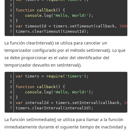
2

3

function
callback
(
) 
{

4

console
.log(
'Hello, World!'
);
5

}
6

var
 timeoutId = timers.setTimeout(callback, 
1000
)
7
timers.clearTimeout(timeoutId);
La función clearInterval() se utiliza para cancelar un
temporizador configurado por el método setInterval().
Lo que
se debe proporcionar es el valor del identificador del
temporizador devuelto en setInterval().
1

var
 timers = 
require
(
'timers'
);
2

3

function
callback
(
) 
{

4

console
.log(
'Hello, World!'
);
5

}
6

var
 intervalId = timers.setInterval(callback, 
100
7
timers.clearInterval(intervalId);
La función setImmediate() se utiliza para llamar a la función
inmediatamente durante el siguiente tiempo de inactividad y