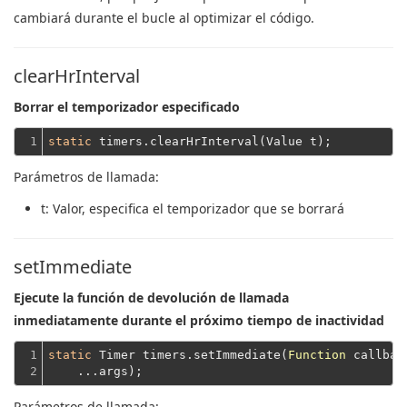
cambiará durante el bucle al optimizar el código.
clearHrInterval
Borrar el temporizador especificado
1
static
Parámetros de llamada:
t
: Valor, especifica el temporizador que se borrará
setImmediate
Ejecute la función de devolución de llamada
inmediatamente durante el próximo tiempo de inactividad
1

static
 Timer timers.setImmediate(
Function
 callbac
2
    ...args);
Parámetros de llamada: