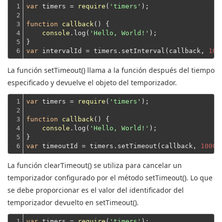
1

var
 timers = 
require
(
'timers'
);
2

3

function
callback
(
) 
{

4

console
.log(
'Hello, World!'
);
5

}
6
var
 intervalId = timers.setInterval(callback, 
100
La función setTimeout() llama a la función después del tiempo
especificado y devuelve el objeto del temporizador.
1

var
 timers = 
require
(
'timers'
);
2

3

function
callback
(
) 
{

4

console
.log(
'Hello, World!'
);
5

}
6
var
 timeoutId = timers.setTimeout(callback, 
1000
La función clearTimeout() se utiliza para cancelar un
temporizador configurado por el método setTimeout().
Lo que
se debe proporcionar es el valor del identificador del
temporizador devuelto en setTimeout().
1

var
 timers = 
require
(
'timers'
);