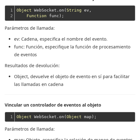
1

Object
 WebSocket.on(
String
 ev,

2
Function
Parámetros de llamada:
ev
: Cadena, especifica el nombre del evento.
func
: Función, especifique la función de procesamiento
de eventos
Resultados de devolución:
Object
, devuelve el objeto de evento en sí para facilitar
las llamadas en cadena
Vincular un controlador de eventos al objeto
1
Object
 WebSocket.on(
Object
Parámetros de llamada:
map
: Objeto, especifica la relación de mapeo de eventos,