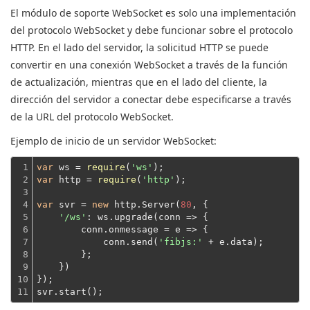
El módulo de soporte WebSocket es solo una implementación
del protocolo WebSocket y debe funcionar sobre el protocolo
HTTP. En el lado del servidor, la solicitud HTTP se puede
convertir en una conexión WebSocket a través de la función
de actualización, mientras que en el lado del cliente, la
dirección del servidor a conectar debe especificarse a través
de la URL del protocolo WebSocket.
Ejemplo de inicio de un servidor WebSocket:
1

var
 ws = 
require
(
'ws'
2

var
 http = 
require
(
'http'
);
3

4

var
 svr = 
new
 http.Server(
80
, {

5

'/ws'
: ws.upgrade(
conn
 =>
 {
6

        conn.onmessage = 
e
 =>
 {
7

            conn.send(
'fibjs:'
 + e.data);
8

        };
9

    })
10

});
11
svr.start();