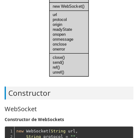
new WebSocket()
url
protocol
origin
readyState
onopen
onmessage
onclose
onerror
close()
send()
ref()
unref()
Constructor
WebSocket
Constructor de WebSockets
1

new
 WebSocket(
String
 url,

2

String
 protocol = 
""
,
