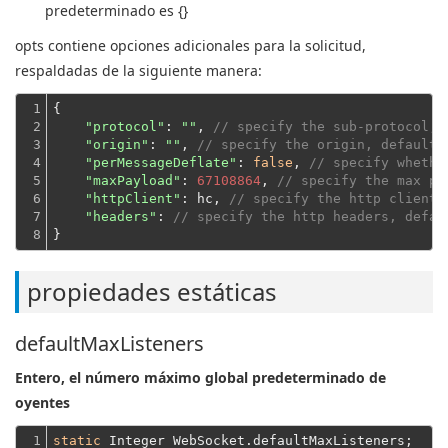
predeterminado es {}
opts contiene opciones adicionales para la solicitud,
respaldadas de la siguiente manera:
1

{

2

"protocol"
: 
""
, 
// specify the sub-protocol, 
3

"origin"
: 
""
, 
// specify the origin, default 
4

"perMessageDeflate"
: 
false
, 
// specify whethe
5

"maxPayload"
: 
67108864
, 
// specify the max pa
6

"httpClient"
: hc, 
// specify the http client,
7

"headers"
: 
// specify the http headers, defau
8
}
propiedades estáticas
defaultMaxListeners
Entero, el número máximo global predeterminado de
oyentes
1
static