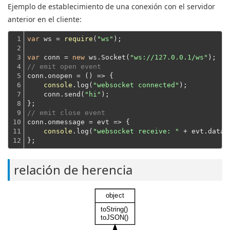
Ejemplo de establecimiento de una conexión con el servidor
anterior en el cliente:
1

var
 ws = 
require
(
"ws"
);
2

3

var
 conn = 
new
 ws.Socket(
"ws://127.0.0.1/ws"
4

// emit open event
5

conn.onopen = 
()
 =>
 {

6

console
.log(
"websocket connected"
);
7

    conn.send(
"hi"
);
8

};
9

// emit close event
10

conn.onmessage = 
evt
 =>
 {

11

console
.log(
"websocket receive: "
 + evt.data)
12
};
relación de herencia
object
toString()
toJSON()