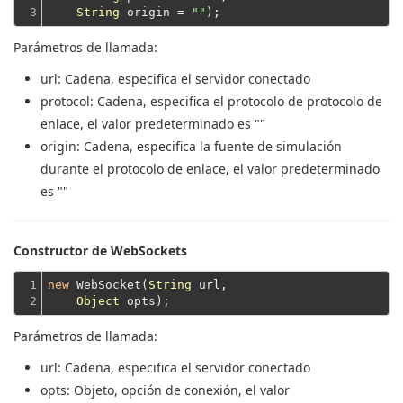
3
String
 origin = 
""
Parámetros de llamada:
url
: Cadena, especifica el servidor conectado
protocol
: Cadena, especifica el protocolo de protocolo de
enlace, el valor predeterminado es ""
origin
: Cadena, especifica la fuente de simulación
durante el protocolo de enlace, el valor predeterminado
es ""
Constructor de WebSockets
1

new
 WebSocket(
String
 url,

2
Object
Parámetros de llamada:
url
: Cadena, especifica el servidor conectado
opts
: Objeto, opción de conexión, el valor