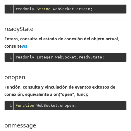
1
readonly 
String
readyState
Entero, consulta el estado de conexión del objeto actual,
consulte
ws
1
onopen
Función, consulta y vinculación de eventos exitosos de
conexión, equivalente a on("open", func);
1
Function
onmessage