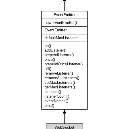
EventEmitter
new EventEmitter()
EventEmitter
defaultMaxListeners
on()
addListener()
prependListener()
once()
prependOnceListener()
off()
removeListener()
removeAllListeners()
setMaxListeners()
getMaxListeners()
listeners()
listenerCount()
eventNames()
emit()
WebSocket