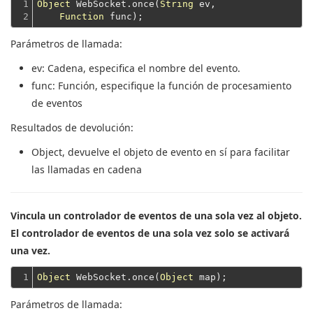
1

Object
 WebSocket.once(
String
 ev,

2
Function
Parámetros de llamada:
ev
: Cadena, especifica el nombre del evento.
func
: Función, especifique la función de procesamiento
de eventos
Resultados de devolución:
Object
, devuelve el objeto de evento en sí para facilitar
las llamadas en cadena
Vincula un controlador de eventos de una sola vez al objeto.
El controlador de eventos de una sola vez solo se activará
una vez.
1
Object
 WebSocket.once(
Object
Parámetros de llamada: