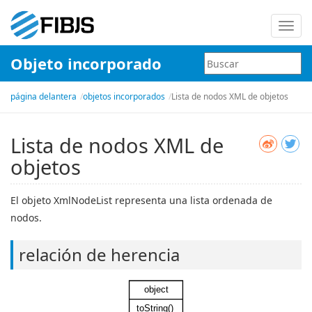
Nave
de
Objeto incorporado
palan
página delantera
objetos incorporados
Lista de nodos XML de objetos
Lista de nodos XML de
objetos
El objeto XmlNodeList representa una lista ordenada de
nodos.
relación de herencia
object
toString()