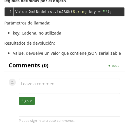
legibles definidas por el objeto.
1
Value XmlNodeList.toJSON(
String
 key = 
""
Parámetros de llamada:
key
: Cadena, no utilizada
Resultados de devolución:
Value
, devuelve un valor que contiene JSON serializable