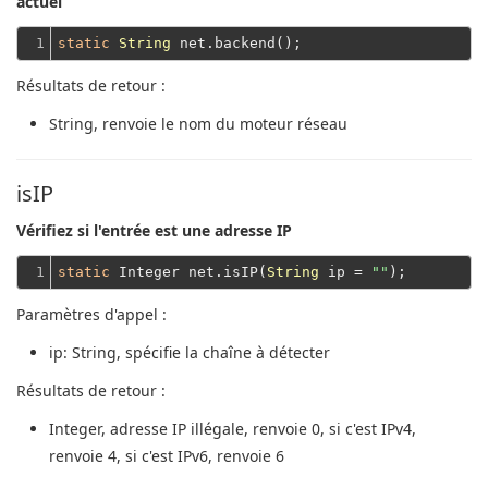
actuel
1
static
String
Résultats de retour :
String
, renvoie le nom du moteur réseau
isIP
Vérifiez si l'entrée est une adresse IP
1
static
 Integer net.isIP(
String
 ip = 
""
Paramètres d'appel :
ip
: String, spécifie la chaîne à détecter
Résultats de retour :
Integer
, adresse IP illégale, renvoie 0, si c'est IPv4,
renvoie 4, si c'est IPv6, renvoie 6