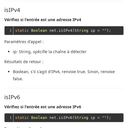
isIPv4
Vérifiez si l'entrée est une adresse IPv4
1
static
Boolean
 net.isIPv4(
String
 ip = 
""
Paramètres d'appel :
ip
: String, spécifie la chaîne à détecter
Résultats de retour :
Boolean
, s'il s'agit d'IPv4, renvoie true. Sinon, renvoie
false.
isIPv6
Vérifiez si l'entrée est une adresse IPv6
1
static
Boolean
 net.isIPv6(
String
 ip = 
""