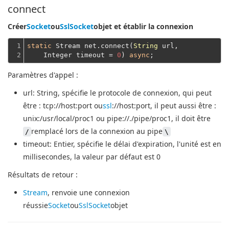
connect
Créer
Socket
ou
SslSocket
objet et établir la connexion
1

static
 Stream net.connect(
String
 url,
2
    Integer timeout = 
0
) 
async
Paramètres d'appel :
url
: String, spécifie le protocole de connexion, qui peut
être : tcp://host:port ou
ssl
://host:port, il peut aussi être :
unix:/usr/local/proc1 ou pipe://./pipe/proc1, il doit être
remplacé lors de la connexion au pipe
/
\
timeout
: Entier, spécifie le délai d'expiration, l'unité est en
millisecondes, la valeur par défaut est 0
Résultats de retour :
Stream
, renvoie une connexion
réussie
Socket
ou
SslSocket
objet