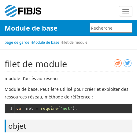
Bascu
la
Module de base
navig
page de garde
Module de base
filet de module
filet de module
module d'accès au réseau
Module de base. Peut être utilisé pour créer et exploiter des
ressources réseau, méthode de référence :
1
var
 net = 
require
(
'net'
objet