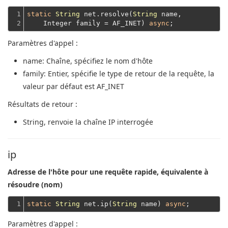
1

static
String
 net.resolve(
String
 name,
2
    Integer family = AF_INET) 
async
Paramètres d'appel :
name
: Chaîne, spécifiez le nom d'hôte
family
: Entier, spécifie le type de retour de la requête, la
valeur par défaut est AF_INET
Résultats de retour :
String
, renvoie la chaîne IP interrogée
ip
Adresse de l'hôte pour une requête rapide, équivalente à
résoudre (nom)
1
static
String
 net.ip(
String
 name) 
async
Paramètres d'appel :