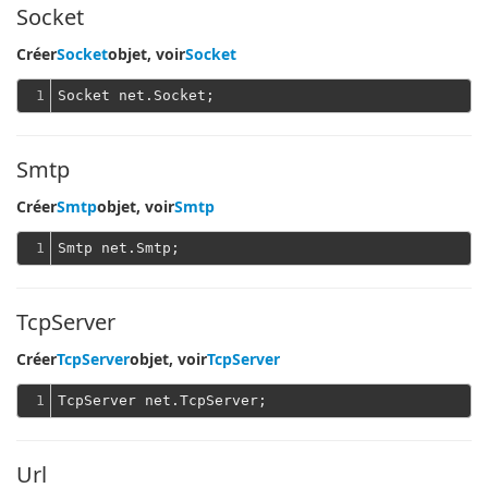
Socket
Créer
Socket
objet, voir
Socket
1
Smtp
Créer
Smtp
objet, voir
Smtp
1
TcpServer
Créer
TcpServer
objet, voir
TcpServer
1
Url