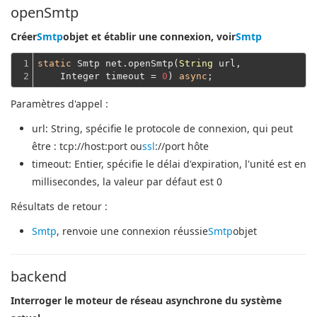
openSmtp
Créer
Smtp
objet et établir une connexion, voir
Smtp
1

static
 Smtp net.openSmtp(
String
 url,
2
    Integer timeout = 
0
) 
async
Paramètres d'appel :
url
: String, spécifie le protocole de connexion, qui peut
être : tcp://host:port ou
ssl
://port hôte
timeout
: Entier, spécifie le délai d'expiration, l'unité est en
millisecondes, la valeur par défaut est 0
Résultats de retour :
Smtp
, renvoie une connexion réussie
Smtp
objet
backend
Interroger le moteur de réseau asynchrone du système