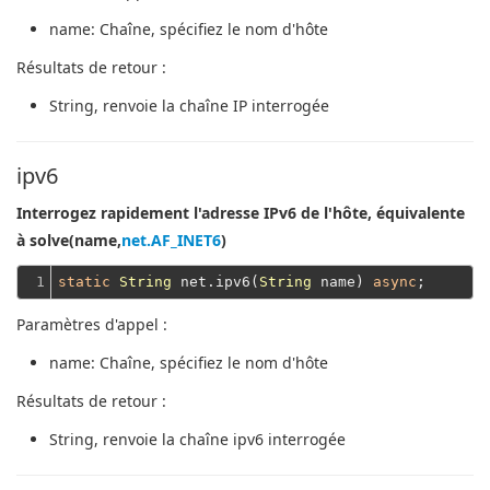
name
: Chaîne, spécifiez le nom d'hôte
Résultats de retour :
String
, renvoie la chaîne IP interrogée
ipv6
Interrogez rapidement l'adresse IPv6 de l'hôte, équivalente
à solve(name,
net.AF_INET6
)
1
static
String
 net.ipv6(
String
 name) 
async
Paramètres d'appel :
name
: Chaîne, spécifiez le nom d'hôte
Résultats de retour :
String
, renvoie la chaîne ipv6 interrogée