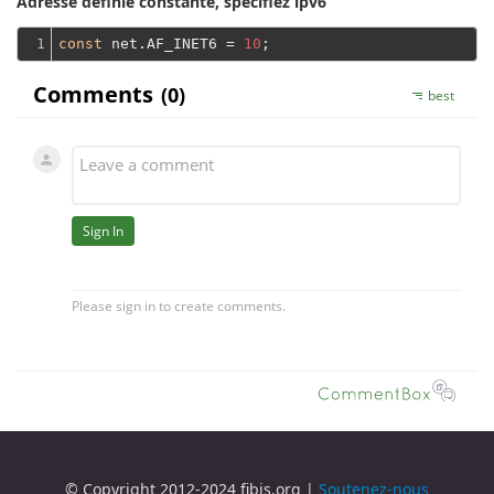
Adresse définie constante, spécifiez ipv6
1
const
 net.AF_INET6 = 
10
© Copyright 2012-2024 fibjs.org |
Soutenez-nous