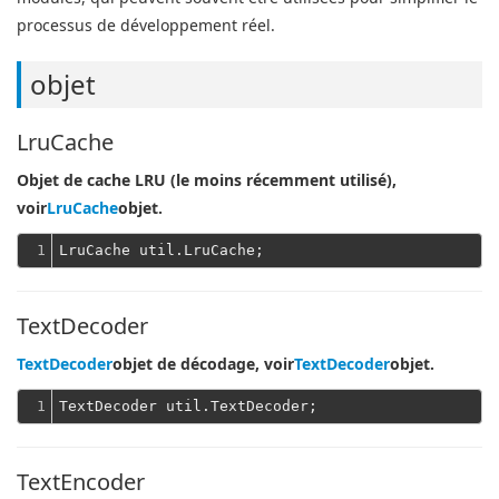
processus de développement réel.
objet
LruCache
Objet de cache LRU (le moins récemment utilisé),
voir
LruCache
objet.
1
TextDecoder
TextDecoder
objet de décodage, voir
TextDecoder
objet.
1
TextEncoder