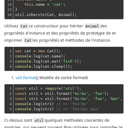
14

this
.name = 
'cat'
;
15

}
16
util.inherits(Cat, Animal);
Utilisez
ce constructeur pour hériter
des
Cat
Animal
propriétés d'instance et des propriétés de prototype de et
imprimer
les propriétés et méthodes de l'instance.
Cat
1

var
 cat = 
new
2

console
3

console
.log(cat.eat(
'fish'
4
console
util.format
() Modèle de sortie formaté
1

const
 util = 
require
(
'util'
2

const
 str1 = util.format(
'%s:%s'
, 
'foo'
3

const
 str2 = util.format(
'%s:%s'
, 
'foo'
, 
'bar'
, 
'
4

console
.log(str1) 
// => 'foo:%s'
5
console
.log(str2) 
// => 'foo:bar baz'
Ci-dessus sont
quelques méthodes courantes de
util
modules, qui peuvent souvent être utilisées pour simplifier le