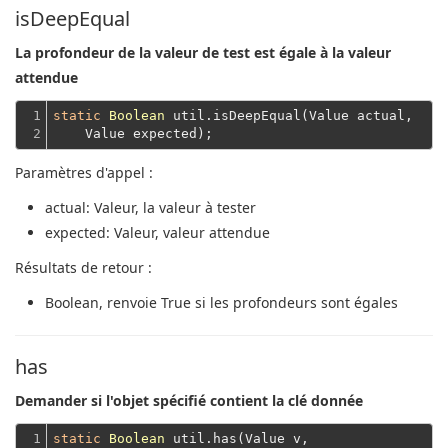
isDeepEqual
La profondeur de la valeur de test est égale à la valeur
attendue
1

static
Boolean
 util.isDeepEqual(Value actual,
2
    Value expected);
Paramètres d'appel :
actual
: Valeur, la valeur à tester
expected
: Valeur, valeur attendue
Résultats de retour :
Boolean
, renvoie True si les profondeurs sont égales
has
Demander si l'objet spécifié contient la clé donnée
1

static
Boolean
 util.has(Value v,
