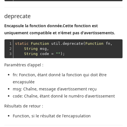
deprecate
Encapsule la fonction donnée.Cette fonction est
uniquement compatible et n'émet pas d'avertissements.
1

static
Function
 util.deprecate(
Function
 fn,

2

String
 msg,

3
String
 code = 
""
Paramètres d'appel :
fn
: Fonction, étant donné la fonction qui doit être
encapsulée
msg
: Chaîne, message d'avertissement reçu
code
: Chaîne, étant donné le numéro d'avertissement
Résultats de retour :
Function
, si le résultat de l'encapsulation