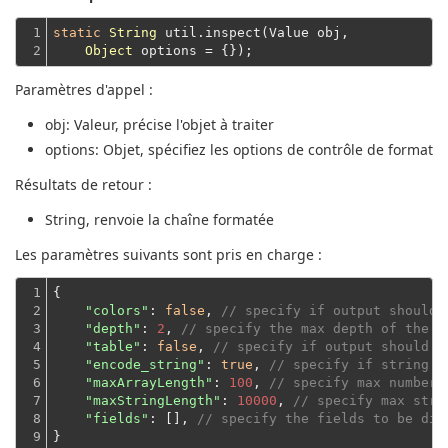
1

static
String
 util.inspect(Value obj,

2
Object
Paramètres d'appel :
obj
: Valeur, précise l'objet à traiter
options
: Objet, spécifiez les options de contrôle de format
Résultats de retour :
String
, renvoie la chaîne formatée
Les paramètres suivants sont pris en charge :
1

{

2

"colors"
: 
false
, 
// specify if output should 
3

"depth"
: 
2
, 
// specify the max depth of the o
4

"table"
: 
false
, 
// specify if output should b
5

"encode_string"
: 
true
, 
// specify if string s
6

"maxArrayLength"
: 
100
, 
// specify max number 
7

"maxStringLength"
: 
10000
, 
// specify max stri
8

"fields"
: [], 
// specify the fields to be dis
9
}