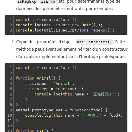
,
etc. pour déterminer le type de
isRegExp
isError
données des paramètres entrants, par exemple :
1

var
 util = 
require
(
'util'
2

console
.log(util.isDate(
new
Date
3
console
.log(util.isRegExp(
/some regexp/
Copie des propriétés d'objet -
Cette
util.inherits()
méthode peut éventuellement hériter d'un constructeur
d'un autre, implémentant ainsi l'héritage prototypique.
1

var
 util = 
require
(
'util'
);
2

3

function
Animal
(
) 
{

4

this
.name = 
'Animal'
;

5

this
.sleep = 
function
(
) 
{

6

console
.log(
this
.name + 
'正在睡觉！'
);
7

    }
8

}
9

Animal.prototype.eat = 
function
(
food
) 
{

10

console
.log(
this
.name + 
'正在吃：'
 + food);
11

};
12

13

function
Cat
(
) 
{
