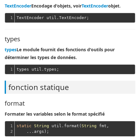
TextEncoder
Encodage d'objets, voir
TextEncoder
objet.
1
types
types
Le module fournit des fonctions d'outils pour
déterminer les types de données.
1
fonction statique
format
Formater les variables selon le format spécifié
1

static
String
 util.format(
String
 fmt,
2
    ...args);