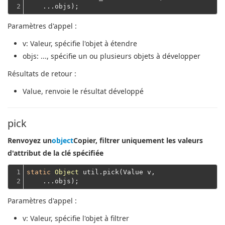
2
    ...objs);
Paramètres d'appel :
v
: Valeur, spécifie l'objet à étendre
objs
: ..., spécifie un ou plusieurs objets à développer
Résultats de retour :
Value
, renvoie le résultat développé
pick
Renvoyez un
object
Copier, filtrer uniquement les valeurs
d'attribut de la clé spécifiée
1

static
Object
 util.pick(Value v,
2
    ...objs);
Paramètres d'appel :
v
: Valeur, spécifie l'objet à filtrer