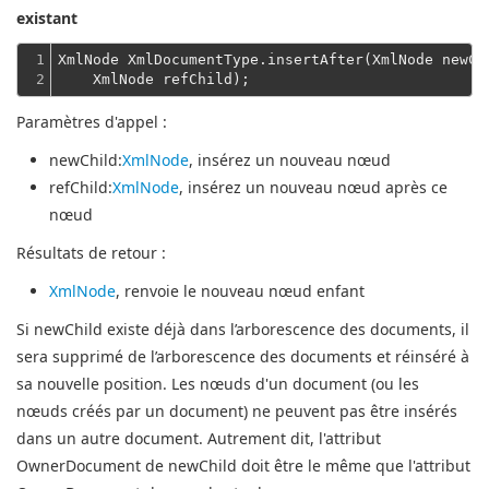
existant
1

XmlNode XmlDocumentType.insertAfter(XmlNode newCh
2
    XmlNode refChild);
Paramètres d'appel :
newChild
:
XmlNode
, insérez un nouveau nœud
refChild
:
XmlNode
, insérez un nouveau nœud après ce
nœud
Résultats de retour :
XmlNode
, renvoie le nouveau nœud enfant
Si newChild existe déjà dans l’arborescence des documents, il
sera supprimé de l’arborescence des documents et réinséré à
sa nouvelle position.
Les nœuds d'un document (ou les
nœuds créés par un document) ne peuvent pas être insérés
dans un autre document.
Autrement dit, l'attribut
OwnerDocument de newChild doit être le même que l'attribut