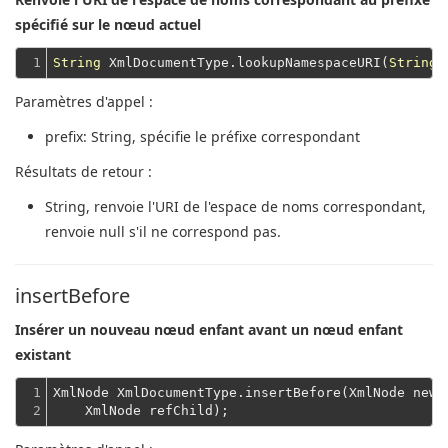
spécifié sur le nœud actuel
1
String
 XmlDocumentType.lookupNamespaceURI(
String
Paramètres d'appel :
prefix
: String, spécifie le préfixe correspondant
Résultats de retour :
String
, renvoie l'URI de l'espace de noms correspondant,
renvoie null s'il ne correspond pas.
insertBefore
Insérer un nouveau nœud enfant avant un nœud enfant
existant
1

XmlNode XmlDocumentType.insertBefore(XmlNode newC
2
    XmlNode refChild);