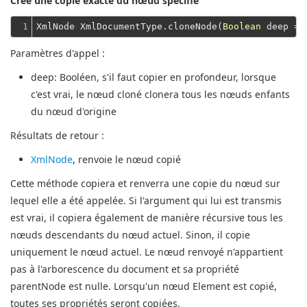
Crée une copie exacte du nœud spécifié
1
XmlNode XmlDocumentType.cloneNode(
Boolean
 deep = 
Paramètres d'appel :
deep
: Booléen, s'il faut copier en profondeur, lorsque
c'est vrai, le nœud cloné clonera tous les nœuds enfants
du nœud d'origine
Résultats de retour :
XmlNode
, renvoie le nœud copié
Cette méthode copiera et renverra une copie du nœud sur
lequel elle a été appelée.
Si l'argument qui lui est transmis
est vrai, il copiera également de manière récursive tous les
nœuds descendants du nœud actuel.
Sinon, il copie
uniquement le nœud actuel.
Le nœud renvoyé n'appartient
pas à l'arborescence du document et sa propriété
parentNode est nulle.
Lorsqu'un nœud Element est copié,
toutes ses propriétés seront copiées.