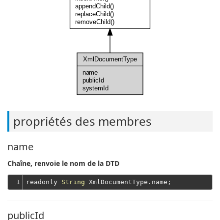
appendChild()
replaceChild()
removeChild()
XmlDocumentType
name
publicId
systemId
propriétés des membres
name
Chaîne, renvoie le nom de la DTD
1
readonly 
String
publicId