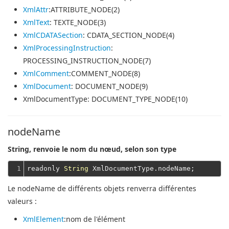
XmlAttr
:ATTRIBUTE_NODE(2)
XmlText
: TEXTE_NODE(3)
XmlCDATASection
: CDATA_SECTION_NODE(4)
XmlProcessingInstruction
:
PROCESSING_INSTRUCTION_NODE(7)
XmlComment
:COMMENT_NODE(8)
XmlDocument
: DOCUMENT_NODE(9)
XmlDocumentType
: DOCUMENT_TYPE_NODE(10)
nodeName
String, renvoie le nom du nœud, selon son type
1
readonly 
String
Le nodeName de différents objets renverra différentes
valeurs :
XmlElement
:nom de l'élément