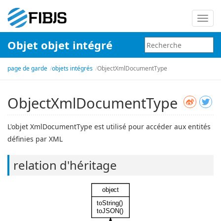
Bascu
la
Objet objet intégré
navig
page de garde
objets intégrés
ObjectXmlDocumentType
ObjectXmlDocumentType
L'objet XmlDocumentType est utilisé pour accéder aux entités
définies par XML
relation d'héritage
object
toString()
toJSON()