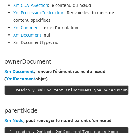
XmlCDATASection
: le contenu du nœud
XmlProcessingInstruction
: Renvoie les données de
contenu spécifiées
XmlComment
: texte d'annotation
XmlDocument
: nul
XmlDocumentType
: nul
ownerDocument
XmlDocument
, renvoie l'élément racine du nœud
(
XmlDocument
objet)
1
parentNode
XmlNode
, peut renvoyer le nœud parent d'un nœud
1