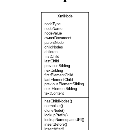
XmlNode
nodeType
nodeName
nodeValue
ownerDocument
parentNode
childNodes
children
firstChild
lastChild
previousSibling
nextSibling
firstElementChild
lastElementChild
previousElementSibling
nextElementSibling
textContent
hasChildNodes()
normalize()
cloneNode()
lookupPrefix()
lookupNamespaceURI()
insertBefore()
insertAfter()