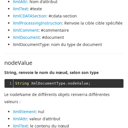
XmlAttr
: Nom d'attribut
XmlText
: #texte
XmlCDATASection
: #cdata-section
XmlProcessingInstruction
: Renvoie la cible cible spécifiée
XmlComment
: #commentaire
XmlDocument
: #document
XmlDocumentType
: nom du type de document
nodeValue
String, renvoie le nom du nœud, selon son type
1
String
Le nodeName de différents objets renverra différentes
valeurs :
XmlElement
: nul
XmlAttr
: valeur d'attribut
XmlText
: le contenu du nœud