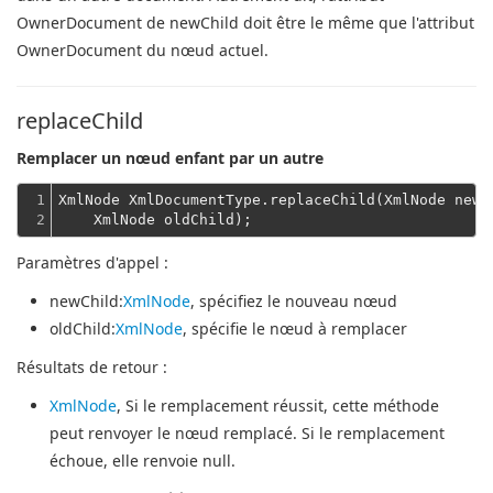
OwnerDocument de newChild doit être le même que l'attribut
OwnerDocument du nœud actuel.
replaceChild
Remplacer un nœud enfant par un autre
1

XmlNode XmlDocumentType.replaceChild(XmlNode newC
2
    XmlNode oldChild);
Paramètres d'appel :
newChild
:
XmlNode
, spécifiez le nouveau nœud
oldChild
:
XmlNode
, spécifie le nœud à remplacer
Résultats de retour :
XmlNode
, Si le remplacement réussit, cette méthode
peut renvoyer le nœud remplacé. Si le remplacement
échoue, elle renvoie null.