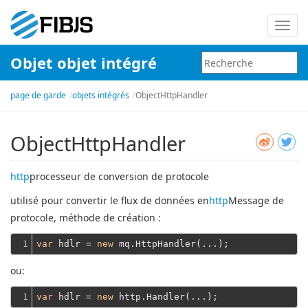
Bascu
la
Objet objet intégré
navig
page de garde
objets intégrés
ObjectHttpHandler
ObjectHttpHandler
http
processeur de conversion de protocole
utilisé pour convertir le flux de données en
http
Message de
protocole, méthode de création :
1
var
 hdlr = 
new
ou:
1
var
 hdlr = 
new