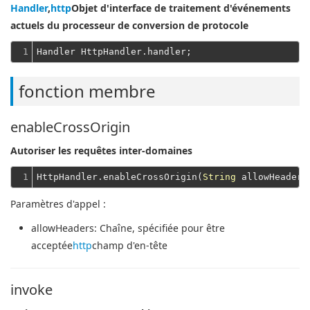
Handler
,
http
Objet d'interface de traitement d'événements
actuels du processeur de conversion de protocole
1
fonction membre
enableCrossOrigin
Autoriser les requêtes inter-domaines
1
HttpHandler.enableCrossOrigin(
String
 allowHeaders
Paramètres d'appel :
allowHeaders
: Chaîne, spécifiée pour être
acceptée
http
champ d'en-tête
invoke