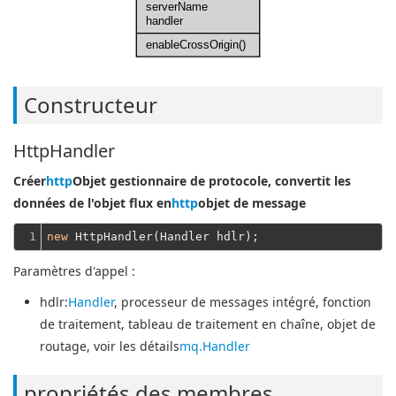
serverName
handler
enableCrossOrigin()
Constructeur
HttpHandler
Créer
http
Objet gestionnaire de protocole, convertit les
données de l'objet flux en
http
objet de message
1
new
Paramètres d'appel :
hdlr
:
Handler
, processeur de messages intégré, fonction
de traitement, tableau de traitement en chaîne, objet de
routage, voir les détails
mq.Handler
propriétés des membres