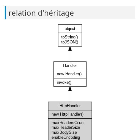
relation d'héritage
object
toString()
toJSON()
Handler
new Handler()
invoke()
HttpHandler
new HttpHandler()
maxHeadersCount
maxHeaderSize
maxBodySize
enableEncoding