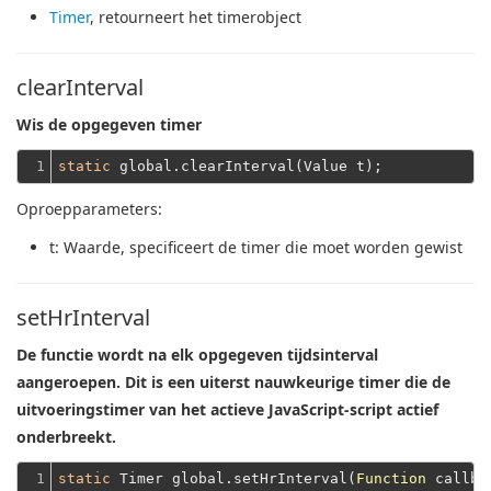
Timer
, retourneert het timerobject
clearInterval
Wis de opgegeven timer
1
static
Oproepparameters:
t
: Waarde, specificeert de timer die moet worden gewist
setHrInterval
De functie wordt na elk opgegeven tijdsinterval
aangeroepen. Dit is een uiterst nauwkeurige timer die de
uitvoeringstimer van het actieve JavaScript-script actief
onderbreekt.
1

static
 Timer global.setHrInterval(
Function
 callbac