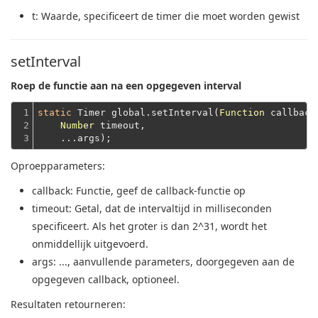
t
: Waarde, specificeert de timer die moet worden gewist
setInterval
Roep de functie aan na een opgegeven interval
1

static
 Timer global.setInterval(
Function
 callback,
2

Number
 timeout,
3
    ...args);
Oproepparameters:
callback
: Functie, geef de callback-functie op
timeout
: Getal, dat de intervaltijd in milliseconden
specificeert.
Als het groter is dan 2^31, wordt het
onmiddellijk uitgevoerd.
args
: ..., aanvullende parameters, doorgegeven aan de
opgegeven callback, optioneel.
Resultaten retourneren: