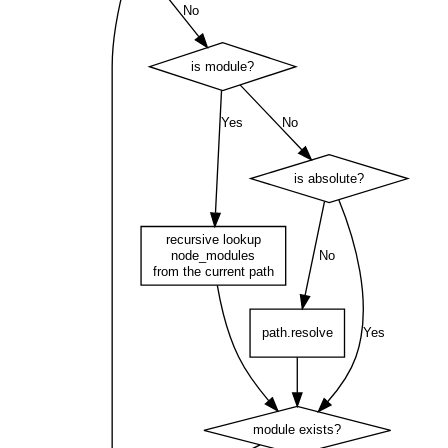
No
is module?
Yes
No
is absolute?
recursive lookup
node_modules
No
from the current path
path.resolve
Yes
module exists?