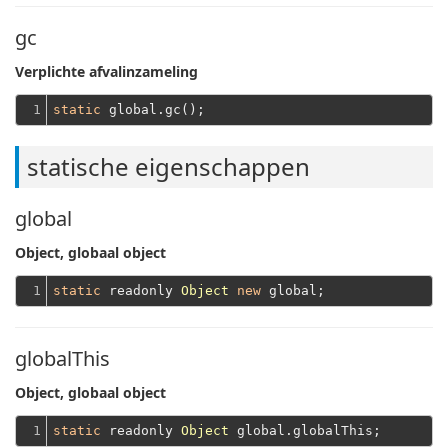
gc
Verplichte afvalinzameling
1
static
statische eigenschappen
global
Object, globaal object
1
static
 readonly 
Object
new
globalThis
Object, globaal object
1
static
 readonly 
Object