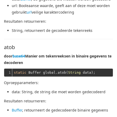
url
: Booleaanse waarde, geeft aan of deze moet worden
gebruikt
url
veilige karaktercodering
Resultaten retourneren:
String
, retourneert de gecodeerde tekenreeks
atob
door
base64
Manier om tekenreeksen in binaire gegevens te
decoderen
1
static
 Buffer global.atob(
String
Oproepparameters:
data
: String, de string die moet worden gedecodeerd
Resultaten retourneren:
Buffer
, retourneert de gedecodeerde binaire gegevens