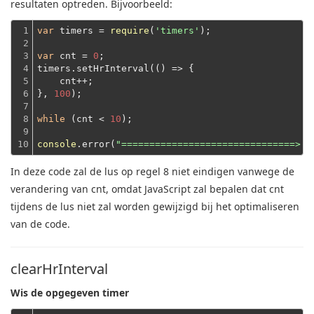
resultaten optreden.
Bijvoorbeeld:
1

var
 timers = 
require
(
'timers'
);
2

3

var
 cnt = 
0
;
4

timers.setHrInterval(
()
 =>
 {
5

    cnt++;
6

}, 
100
);
7

8

while
 (cnt < 
10
);
9

10
console
.error(
"===============================> d
In deze code zal de lus op regel 8 niet eindigen vanwege de
verandering van cnt, omdat JavaScript zal bepalen dat cnt
tijdens de lus niet zal worden gewijzigd bij het optimaliseren
van de code.
clearHrInterval
Wis de opgegeven timer