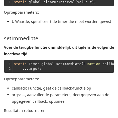
1
static
Oproepparameters:
t
: Waarde, specificeert de timer die moet worden gewist
setImmediate
Voer de terugbelfunctie onmiddellijk uit tijdens de volgende
inactieve tijd
1

static
 Timer global.setImmediate(
Function
 callbac
2
    ...args);
Oproepparameters:
callback
: Functie, geef de callback-functie op
args
: ..., aanvullende parameters, doorgegeven aan de
opgegeven callback, optioneel.
Resultaten retourneren: