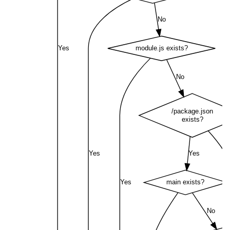
No
Yes
module.js exists?
No
/package.json
exists?
Yes
Yes
Yes
main exists?
No