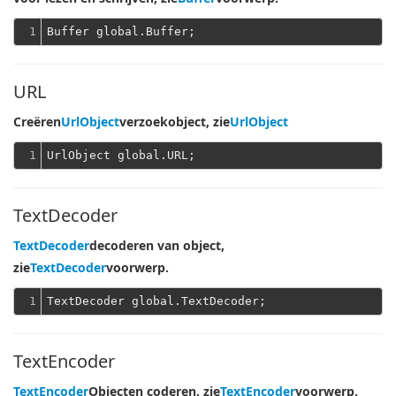
1
URL
Creëren
UrlObject
verzoekobject, zie
UrlObject
1
TextDecoder
TextDecoder
decoderen van object,
zie
TextDecoder
voorwerp.
1
TextEncoder
TextEncoder
Objecten coderen, zie
TextEncoder
voorwerp.