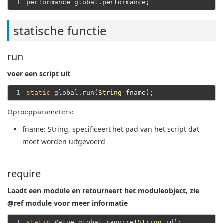
1
statische functie
run
voer een script uit
1
static
 global.run(
String
Oproepparameters:
fname
: String, specificeert het pad van het script dat
moet worden uitgevoerd
require
Laadt een module en retourneert het moduleobject, zie
@ref module voor meer informatie
1
static
 Value global.require(
String