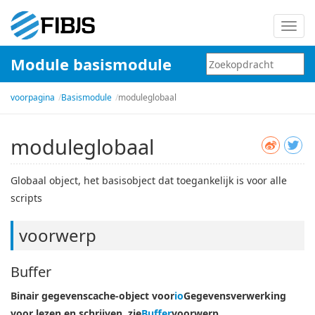
Schak
navig
Module basismodule
in
voorpagina
Basismodule
moduleglobaal
moduleglobaal
Globaal object, het basisobject dat toegankelijk is voor alle
scripts
voorwerp
Buffer
Binair gegevenscache-object voor
io
Gegevensverwerking
voor lezen en schrijven, zie
Buffer
voorwerp.