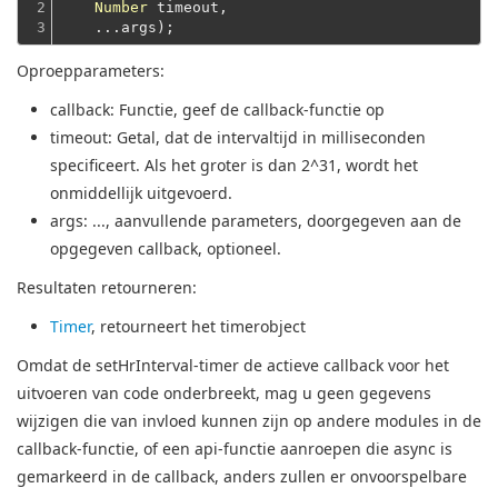
2

Number
 timeout,
3
    ...args);
Oproepparameters:
callback
: Functie, geef de callback-functie op
timeout
: Getal, dat de intervaltijd in milliseconden
specificeert.
Als het groter is dan 2^31, wordt het
onmiddellijk uitgevoerd.
args
: ..., aanvullende parameters, doorgegeven aan de
opgegeven callback, optioneel.
Resultaten retourneren:
Timer
, retourneert het timerobject
Omdat de setHrInterval-timer de actieve callback voor het
uitvoeren van code onderbreekt, mag u geen gegevens
wijzigen die van invloed kunnen zijn op andere modules in de
callback-functie, of een api-functie aanroepen die async is
gemarkeerd in de callback, anders zullen er onvoorspelbare