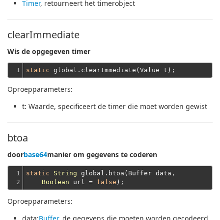
Timer
, retourneert het timerobject
clearImmediate
Wis de opgegeven timer
1
static
Oproepparameters:
t
: Waarde, specificeert de timer die moet worden gewist
btoa
door
base64
manier om gegevens te coderen
1

static
String
 global.btoa(Buffer data,

2
Boolean
 url = 
false
Oproepparameters:
data
:
Buffer
, de gegevens die moeten worden gecodeerd