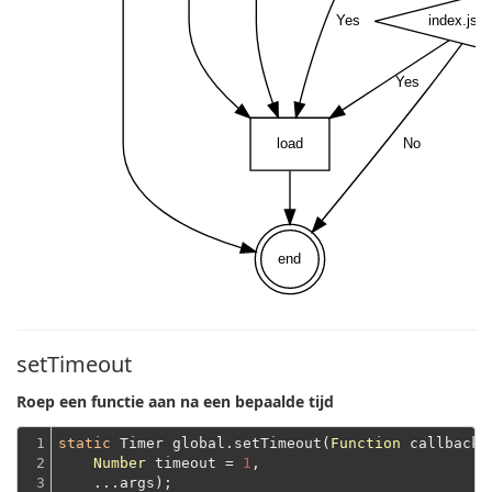
Yes
index.js e
Yes
load
No
end
setTimeout
Roep een functie aan na een bepaalde tijd
1

static
 Timer global.setTimeout(
Function
 callback,

2

Number
 timeout = 
1
,
3
    ...args);