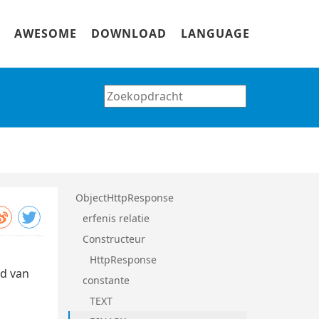
AWESOME
DOWNLOAD
LANGUAGE
ObjectHttpResponse
erfenis relatie
Constructeur
HttpResponse
rd van
constante
n
TEXT