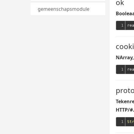
ok
gemeenschapsmodule
Booleaa
1
re
cook
NArray,
1
proto
Tekenre
HTTP/#
1
St