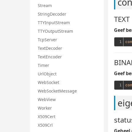
con
Stream
StringDecoder
TEXT
TTYInputStream
Geef be
TTYOutputStream
TcpServer
1
co
TextDecoder
TextEncoder
BINA
Timer
Geef be
UrlObject
WebSocket
1
co
WebSocketMessage
WebView
eig
Worker
X509Cert
stat
X509Crl
Geheel 