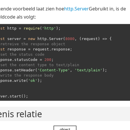
gende voorbeeld laat zien hoe
http.Server
Gebruikt in, is de
ldcode als volgt:
nst
 http = 
require
(
'http'
);
nst
 server = 
new
 http.Server(
8080
, 
(
request
) =>
 retreive the response object
nst
 set the status code
sponse.statusCode = 
200
 set the content type to text/plain
sponse.setHeader(
'Content-Type'
, 
'text/plain'
 write the response body
sponse.write(
'ok'
);
;
rver.start();
enis relatie
object