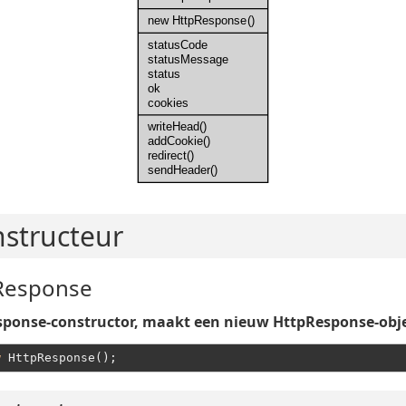
new HttpResponse()
statusCode
statusMessage
status
ok
cookies
writeHead()
addCookie()
redirect()
sendHeader()
structeur
Response
ponse-constructor, maakt een nieuw HttpResponse-obj
w