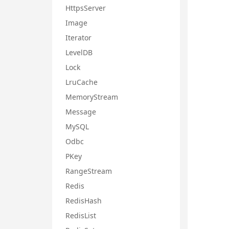
HttpsServer
Image
Iterator
LevelDB
Lock
LruCache
MemoryStream
Message
MySQL
Odbc
PKey
RangeStream
Redis
RedisHash
RedisList