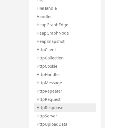
FileHandle
Handler
HeapGraphEdge
HeapGraphNode
HeapSnapshot
HttpClient
HttpCollection
HttpCookie
HttpHandler
HttpMessage
HttpRepeater
HttpRequest
HttpResponse
HttpServer
HttpUploadData