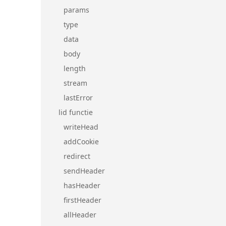
params
type
data
body
length
stream
lastError
lid functie
writeHead
addCookie
redirect
sendHeader
hasHeader
firstHeader
allHeader