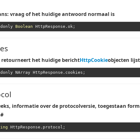
ns: vraag of het huidige antwoord normaal is
adonly 
Boolean
ies
 retourneert het huidige bericht
HttpCookie
objecten lijst
col
eks, informatie over de protocolversie, toegestaan ​​form
.#
ring