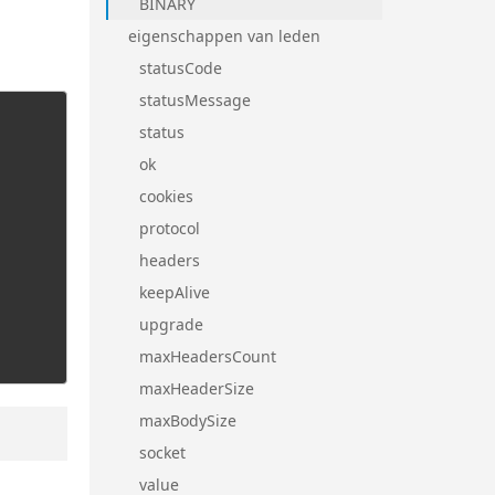
BINARY
eigenschappen van leden
statusCode
statusMessage
status
ok
cookies
protocol
headers
keepAlive
upgrade
maxHeadersCount
maxHeaderSize
maxBodySize
socket
value