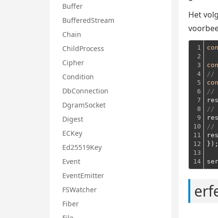
Buffer
Het vol
BufferedStream
voorbee
Chain
ChildProcess
1

co
2

Cipher
3

co
4

//
Condition
5

co
DbConnection
6

//
7

re
DgramSocket
8

//
9

re
Digest
10

//
ECKey
11

re
12

})
Ed25519Key
13

Event
14
se
EventEmitter
erf
FSWatcher
Fiber
File