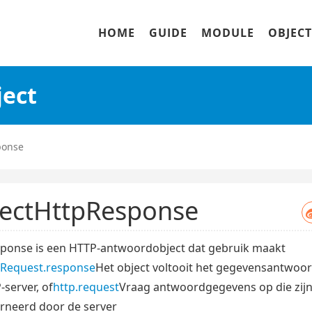
HOME
GUIDE
MODULE
OBJECT
ject
ponse
ectHttpResponse
ponse is een HTTP-antwoordobject dat gebruik maakt
pRequest.response
Het object voltooit het gegevensantwoo
server, of
http.request
Vraag antwoordgegevens op die zij
rneerd door de server