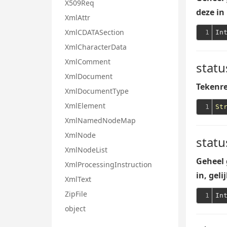
X509Req
deze in
XmlAttr
XmlCDATASection
1
XmlCharacterData
XmlComment
stat
XmlDocument
Tekenre
XmlDocumentType
XmlElement
1
St
XmlNamedNodeMap
XmlNode
statu
XmlNodeList
Geheel 
XmlProcessingInstruction
in, gel
XmlText
ZipFile
1
object