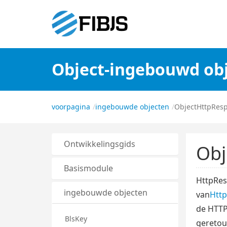
Object-ingebouwd ob
voorpagina
ingebouwde objecten
ObjectHttpRes
Ontwikkelingsgids
Obj
Basismodule
HttpRes
ingebouwde objecten
van
Htt
de HTTP-
BlsKey
geretou