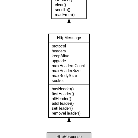
clear()
sendTo()
readFrom()
HttpMessage
protocol
headers
keepAlive
upgrade
maxHeadersCount
maxHeaderSize
maxBodySize
socket
hasHeader()
firstHeader()
allHeader()
addHeader()
setHeader()
removeHeader()
HttpResponse