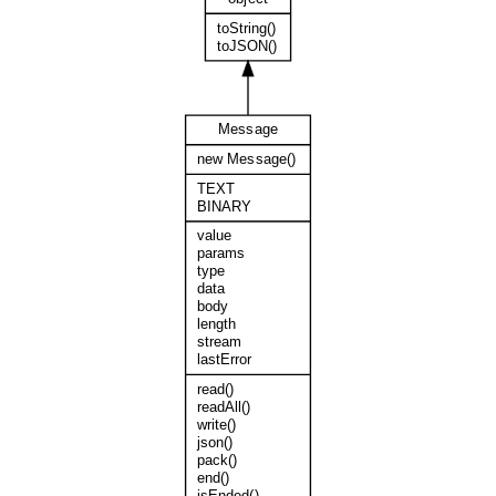
toString()
toJSON()
Message
new Message()
TEXT
BINARY
value
params
type
data
body
length
stream
lastError
read()
readAll()
write()
json()
pack()
end()
isEnded()