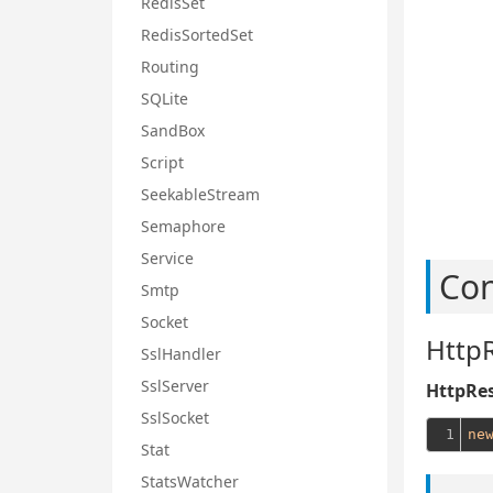
RedisSet
RedisSortedSet
Routing
SQLite
SandBox
Script
SeekableStream
Semaphore
Service
Con
Smtp
Socket
Http
SslHandler
SslServer
HttpRes
SslSocket
1
ne
Stat
StatsWatcher