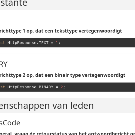
stante
richttype 1 op, dat een teksttype vertegenwoordigt
nst
 HttpResponse.TEXT = 
1
RY
richttype 2 op, dat een binair type vertegenwoordigt
nst
 HttpResponse.BINARY = 
2
enschappen van leden
usCode
getal, vraag de retourstatus van het antwoordbericht op