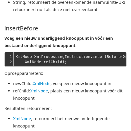
String
, retourneert de overeenkomende naamruimte-URI,
retourneert null als deze niet overeenkomt.
insertBefore
Voeg een nieuw onderliggend knooppunt in vóór een
bestaand onderliggend knooppunt
1

XmlNode XmlProcessingInstruction.insertBefore(Xml
2
    XmlNode refChild);
Oproepparameters:
newChild
:
XmlNode
, voeg een nieuw knooppunt in
refChild
:
XmlNode
, plaats een nieuw knooppunt vóór dit
knooppunt
Resultaten retourneren:
XmlNode
, retourneert het nieuwe onderliggende
knooppunt