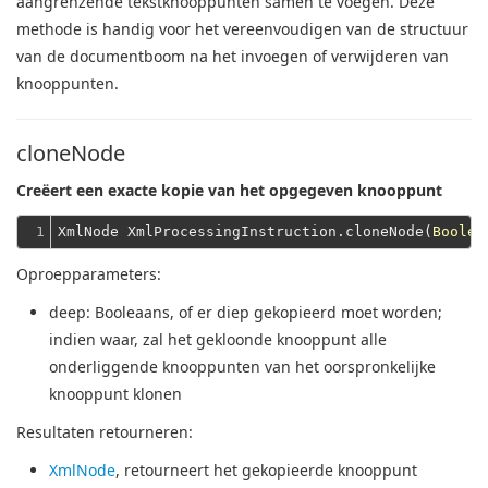
aangrenzende tekstknooppunten samen te voegen.
Deze
methode is handig voor het vereenvoudigen van de structuur
van de documentboom na het invoegen of verwijderen van
knooppunten.
cloneNode
Creëert een exacte kopie van het opgegeven knooppunt
1
XmlNode XmlProcessingInstruction.cloneNode(
Boolea
Oproepparameters:
deep
: Booleaans, of er diep gekopieerd moet worden;
indien waar, zal het gekloonde knooppunt alle
onderliggende knooppunten van het oorspronkelijke
knooppunt klonen
Resultaten retourneren:
XmlNode
, retourneert het gekopieerde knooppunt