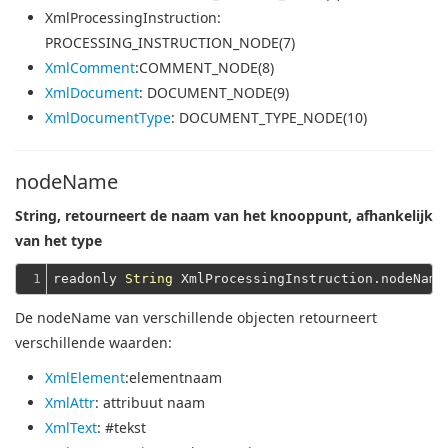
XmlProcessingInstruction
:
PROCESSING_INSTRUCTION_NODE(7)
XmlComment
:COMMENT_NODE(8)
XmlDocument
: DOCUMENT_NODE(9)
XmlDocumentType
: DOCUMENT_TYPE_NODE(10)
nodeName
String, retourneert de naam van het knooppunt, afhankelijk
van het type
1
readonly 
String
De nodeName van verschillende objecten retourneert
verschillende waarden:
XmlElement
:elementnaam
XmlAttr
: attribuut naam
XmlText
: #tekst