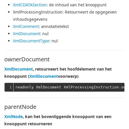
XmlCDATASection
: de inhoud van het knooppunt
XmlProcessingInstruction
: Retourneert de opgegeven
inhoudsgegevens
XmlComment
: annotatietekst
XmlDocument
: nul
XmlDocumentType
: nul
ownerDocument
XmlDocument
, retourneert het hoofdelement van het
knooppunt (
XmlDocument
voorwerp)
1
parentNode
XmlNode
, kan het bovenliggende knooppunt van een
knooppunt retourneren