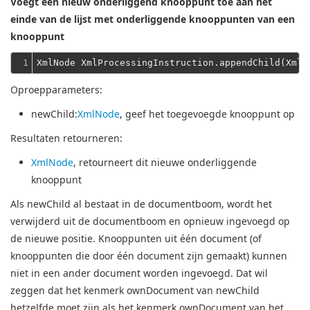
Voegt een nieuw onderliggend knooppunt toe aan het
einde van de lijst met onderliggende knooppunten van een
knooppunt
1
Oproepparameters:
newChild
:
XmlNode
, geef het toegevoegde knooppunt op
Resultaten retourneren:
XmlNode
, retourneert dit nieuwe onderliggende
knooppunt
Als newChild al bestaat in de documentboom, wordt het
verwijderd uit de documentboom en opnieuw ingevoegd op
de nieuwe positie.
Knooppunten uit één document (of
knooppunten die door één document zijn gemaakt) kunnen
niet in een ander document worden ingevoegd.
Dat wil
zeggen dat het kenmerk ownDocument van newChild
hetzelfde moet zijn als het kenmerk ownDocument van het