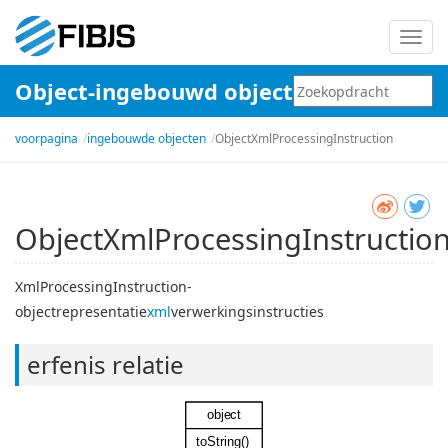
Schak
navig
Object-ingebouwd object
in
voorpagina
ingebouwde objecten
ObjectXmlProcessingInstruction
ObjectXmlProcessingInstructio
XmlProcessingInstruction-
objectrepresentatie
xml
verwerkingsinstructies
erfenis relatie
object
toString()