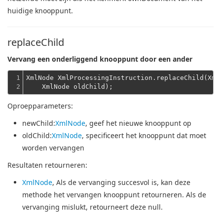
huidige knooppunt.
replaceChild
Vervang een onderliggend knooppunt door een ander
1

XmlNode XmlProcessingInstruction.replaceChild(Xml
2
    XmlNode oldChild);
Oproepparameters:
newChild
:
XmlNode
, geef het nieuwe knooppunt op
oldChild
:
XmlNode
, specificeert het knooppunt dat moet
worden vervangen
Resultaten retourneren:
XmlNode
, Als de vervanging succesvol is, kan deze
methode het vervangen knooppunt retourneren. Als de
vervanging mislukt, retourneert deze null.