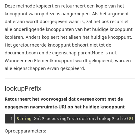
Deze methode kopieert en retourneert een kopie van het
knooppunt waarop deze is aangeroepen.
Als het argument
dat eraan wordt doorgegeven waar is, zal het ook recursief
alle onderliggende knooppunten van het huidige knooppunt
kopiëren.
Anders kopieert het alleen het huidige knooppunt.
Het geretourneerde knooppunt behoort niet tot de
documentboom en de eigenschap parentNode is nul.
Wanneer een Elementknooppunt wordt gekopieerd, worden
alle eigenschappen ervan gekopieerd.
lookupPrefix
Retourneert het voorvoegsel dat overeenkomt met de
opgegeven naamruimte-URI op het huidige knooppunt
1
String
 XmlProcessingInstruction.lookupPrefix(
Stri
Oproepparameters: