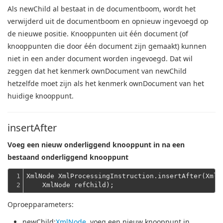
Als newChild al bestaat in de documentboom, wordt het
verwijderd uit de documentboom en opnieuw ingevoegd op
de nieuwe positie.
Knooppunten uit één document (of
knooppunten die door één document zijn gemaakt) kunnen
niet in een ander document worden ingevoegd.
Dat wil
zeggen dat het kenmerk ownDocument van newChild
hetzelfde moet zijn als het kenmerk ownDocument van het
huidige knooppunt.
insertAfter
Voeg een nieuw onderliggend knooppunt in na een
bestaand onderliggend knooppunt
1

XmlNode XmlProcessingInstruction.insertAfter(XmlN
2
    XmlNode refChild);
Oproepparameters:
newChild
:
XmlNode
, voeg een nieuw knooppunt in