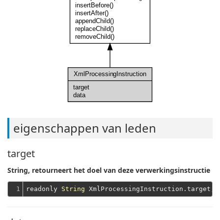
insertBefore()
insertAfter()
appendChild()
replaceChild()
removeChild()
XmlProcessingInstruction
target
data
eigenschappen van leden
target
String, retourneert het doel van deze verwerkingsinstructie
1
readonly 
String