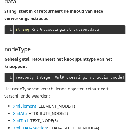
data
String, stelt in of retourneert de inhoud van deze
verwerkingsinstructie
1
String
nodeType
Geheel getal, retourneert het knooppunttype van het
knooppunt
1
Het nodeType van verschillende objecten retourneert
verschillende waarden:
XmlElement
: ELEMENT_NODE(1)
XmlAttr
:ATTRIBUTE_NODE(2)
XmlText
: TEXT_NODE(3)
XmlCDATASection
: CDATA_SECTION_NODE(4)