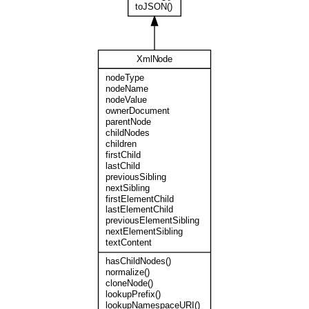
toJSON()
XmlNode
nodeType
nodeName
nodeValue
ownerDocument
parentNode
childNodes
children
firstChild
lastChild
previousSibling
nextSibling
firstElementChild
lastElementChild
previousElementSibling
nextElementSibling
textContent
hasChildNodes()
normalize()
cloneNode()
lookupPrefix()
lookupNamespaceURI()