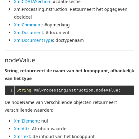
XmlCDATASection
: #cdata-sectie
XmlProcessingInstruction
: Retourneert het opgegeven
doeldoel
XmlComment
: #opmerking
XmlDocument
: #document
XmlDocumentType
: doctypenaam
nodeValue
String, retourneert de naam van het knooppunt, afhankelijk
van het type
1
String
De nodeName van verschillende objecten retourneert
verschillende waarden:
XmlElement
: nul
XmlAttr
: Attribuutwaarde
XmlText
: de inhoud van het knooppunt