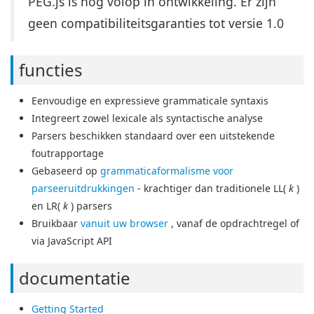
PEG.js is nog volop in ontwikkeling. Er zijn
geen compatibiliteitsgaranties tot versie 1.0
functies
Eenvoudige en expressieve grammaticale syntaxis
Integreert zowel lexicale als syntactische analyse
Parsers beschikken standaard over een uitstekende
foutrapportage
Gebaseerd op
grammaticaformalisme voor
parseeruitdrukkingen
- krachtiger dan traditionele LL(
k
)
en LR(
k
) parsers
Bruikbaar
vanuit uw browser
, vanaf de opdrachtregel of
via JavaScript API
documentatie
Getting Started