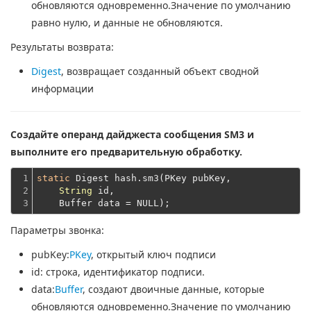
обновляются одновременно.Значение по умолчанию
равно нулю, и данные не обновляются.
Результаты возврата:
Digest
, возвращает созданный объект сводной
информации
Создайте операнд дайджеста сообщения SM3 и
выполните его предварительную обработку.
1

static
 Digest hash.sm3(PKey pubKey,

2

String
 id,
3
    Buffer data = NULL);
Параметры звонка:
pubKey
:
PKey
, открытый ключ подписи
id
: строка, идентификатор подписи.
data
:
Buffer
, создают двоичные данные, которые
обновляются одновременно.Значение по умолчанию