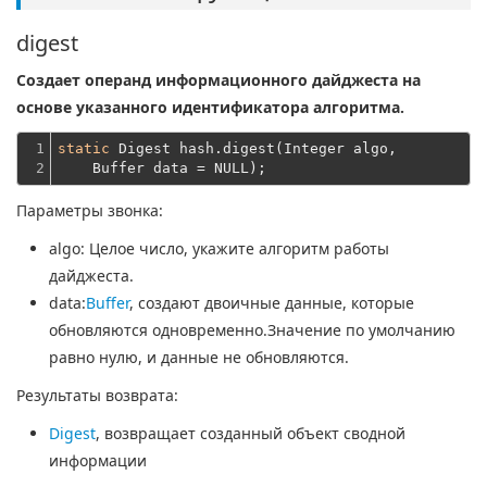
digest
Создает операнд информационного дайджеста на
основе указанного идентификатора алгоритма.
1

static
 Digest hash.digest(Integer algo,
2
    Buffer data = NULL);
Параметры звонка:
algo
: Целое число, укажите алгоритм работы
дайджеста.
data
:
Buffer
, создают двоичные данные, которые
обновляются одновременно.Значение по умолчанию
равно нулю, и данные не обновляются.
Результаты возврата:
Digest
, возвращает созданный объект сводной
информации