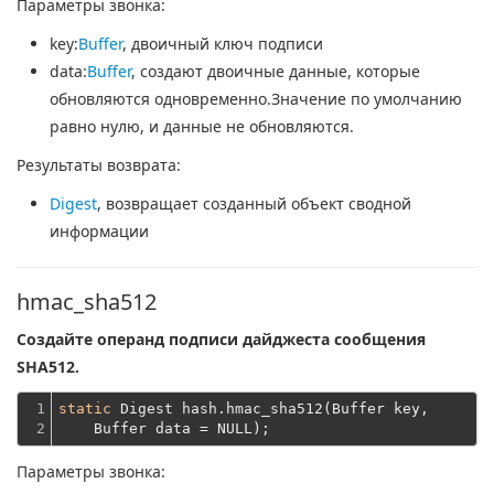
Параметры звонка:
key
:
Buffer
, двоичный ключ подписи
data
:
Buffer
, создают двоичные данные, которые
обновляются одновременно.Значение по умолчанию
равно нулю, и данные не обновляются.
Результаты возврата:
Digest
, возвращает созданный объект сводной
информации
hmac_sha512
Создайте операнд подписи дайджеста сообщения
SHA512.
1

static
 Digest hash.hmac_sha512(Buffer key,
2
    Buffer data = NULL);
Параметры звонка: