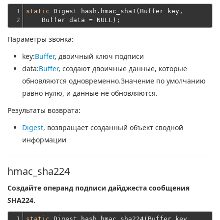
1

static
 Digest hash.hmac_sha1(Buffer key,
2
    Buffer data = NULL);
Параметры звонка:
key
:
Buffer
, двоичный ключ подписи
data
:
Buffer
, создают двоичные данные, которые
обновляются одновременно.Значение по умолчанию
равно нулю, и данные не обновляются.
Результаты возврата:
Digest
, возвращает созданный объект сводной
информации
hmac_sha224
Создайте операнд подписи дайджеста сообщения
SHA224.
1

static
 Digest hash.hmac_sha224(Buffer key,