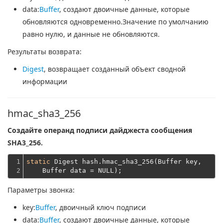
data
:
Buffer
, создают двоичные данные, которые
обновляются одновременно.Значение по умолчанию
равно нулю, и данные не обновляются.
Результаты возврата:
Digest
, возвращает созданный объект сводной
информации
hmac_sha3_256
Создайте операнд подписи дайджеста сообщения
SHA3_256.
1

static
 Digest hash.hmac_sha3_256(Buffer key,
2
    Buffer data = NULL);
Параметры звонка:
key
:
Buffer
, двоичный ключ подписи
data
:
Buffer
, создают двоичные данные, которые