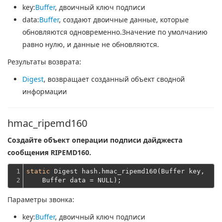
key
:
Buffer
, двоичный ключ подписи
data
:
Buffer
, создают двоичные данные, которые
обновляются одновременно.Значение по умолчанию
равно нулю, и данные не обновляются.
Результаты возврата:
Digest
, возвращает созданный объект сводной
информации
hmac_ripemd160
Создайте объект операции подписи дайджеста
сообщения RIPEMD160.
1

static
 Digest hash.hmac_ripemd160(Buffer key,
2
    Buffer data = NULL);
Параметры звонка:
key
:
Buffer
, двоичный ключ подписи