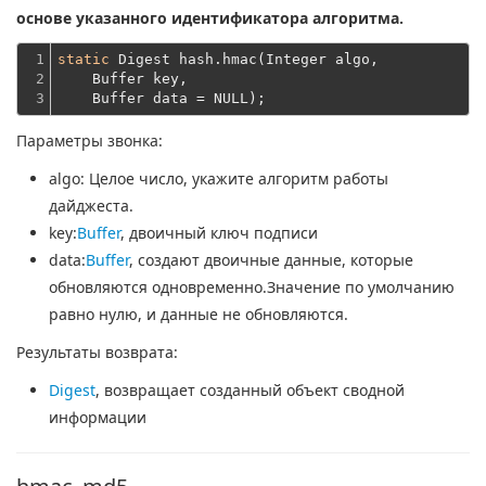
основе указанного идентификатора алгоритма.
1

static
 Digest hash.hmac(Integer algo,
2

    Buffer key,
3
    Buffer data = NULL);
Параметры звонка:
algo
: Целое число, укажите алгоритм работы
дайджеста.
key
:
Buffer
, двоичный ключ подписи
data
:
Buffer
, создают двоичные данные, которые
обновляются одновременно.Значение по умолчанию
равно нулю, и данные не обновляются.
Результаты возврата:
Digest
, возвращает созданный объект сводной
информации