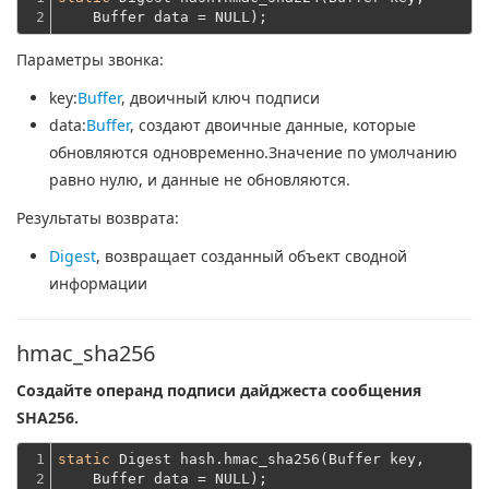
2
    Buffer data = NULL);
Параметры звонка:
key
:
Buffer
, двоичный ключ подписи
data
:
Buffer
, создают двоичные данные, которые
обновляются одновременно.Значение по умолчанию
равно нулю, и данные не обновляются.
Результаты возврата:
Digest
, возвращает созданный объект сводной
информации
hmac_sha256
Создайте операнд подписи дайджеста сообщения
SHA256.
1

static
 Digest hash.hmac_sha256(Buffer key,
2
    Buffer data = NULL);