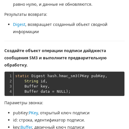
равно нулю, и данные не обновляются.
Результаты возврата:
Digest
, возвращает созданный объект сводной
информации
Создайте объект операции подписи дайджеста
сообщения SM3 и выполните предварительную
обработку.
1

static
 Digest hash.hmac_sm3(PKey pubKey,

2

String
 id,
3

    Buffer key,
4
    Buffer data = NULL);
Параметры звонка:
pubKey
:
PKey
, открытый ключ подписи
id
: строка, идентификатор подписи.
key
:
Buffer
, двоичный ключ подписи