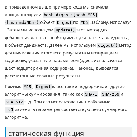
В приведенном выше примере кода мы сначала
инициализируем
hash.digest([hash.MD5]
объект
по
шаблону, используя
(hash.md#MD5))
Digest
MD5
. Затем мы используем
этот метод для
update()
добавления данных, необходимых для расчета дайджеста,
в объект дайджеста. Далее мы используем
метод
digest()
для вычисления итогового результата и возвращаем
кодировку, указанную параметром (здесь используется
шестнадцатеричная кодировка). Наконец, выводятся
рассчитанные сводные результаты.
Помимо
,
класс также поддерживает другие
MD5
Digest
алгоритмы суммирования, такие как
,
и
SHA-1
SHA-256
т. д. При его использовании необходимо
SHA-512
изменить параметры соответствующего суммарного
md5
алгоритма.
статическая функция