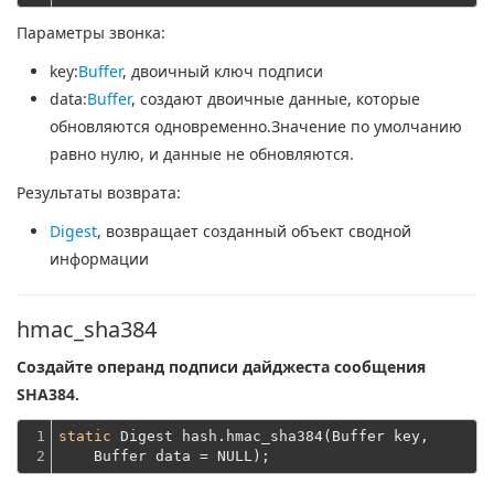
Параметры звонка:
key
:
Buffer
, двоичный ключ подписи
data
:
Buffer
, создают двоичные данные, которые
обновляются одновременно.Значение по умолчанию
равно нулю, и данные не обновляются.
Результаты возврата:
Digest
, возвращает созданный объект сводной
информации
hmac_sha384
Создайте операнд подписи дайджеста сообщения
SHA384.
1

static
 Digest hash.hmac_sha384(Buffer key,
2
    Buffer data = NULL);