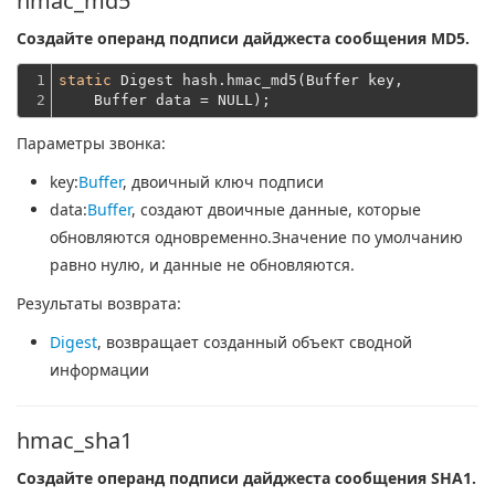
hmac_md5
Создайте операнд подписи дайджеста сообщения MD5.
1

static
 Digest hash.hmac_md5(Buffer key,
2
    Buffer data = NULL);
Параметры звонка:
key
:
Buffer
, двоичный ключ подписи
data
:
Buffer
, создают двоичные данные, которые
обновляются одновременно.Значение по умолчанию
равно нулю, и данные не обновляются.
Результаты возврата:
Digest
, возвращает созданный объект сводной
информации
hmac_sha1
Создайте операнд подписи дайджеста сообщения SHA1.