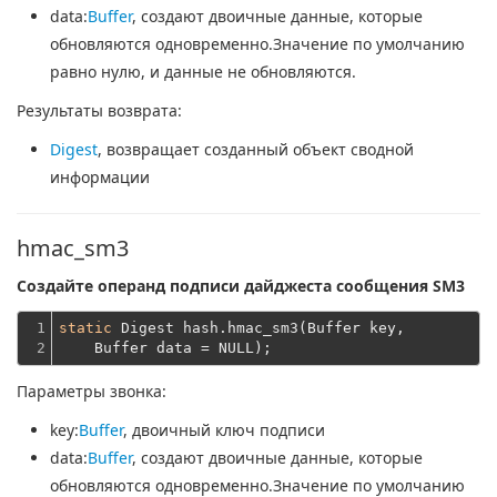
data
:
Buffer
, создают двоичные данные, которые
обновляются одновременно.Значение по умолчанию
равно нулю, и данные не обновляются.
Результаты возврата:
Digest
, возвращает созданный объект сводной
информации
hmac_sm3
Создайте операнд подписи дайджеста сообщения SM3
1

static
 Digest hash.hmac_sm3(Buffer key,
2
    Buffer data = NULL);
Параметры звонка:
key
:
Buffer
, двоичный ключ подписи
data
:
Buffer
, создают двоичные данные, которые
обновляются одновременно.Значение по умолчанию