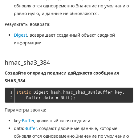
обновляются одновременно.Значение по умолчанию
равно нулю, и данные не обновляются.
Результаты возврата:
Digest
, возвращает созданный объект сводной
информации
hmac_sha3_384
Создайте операнд подписи дайджеста сообщения
SHA3_384.
1

static
 Digest hash.hmac_sha3_384(Buffer key,
2
    Buffer data = NULL);
Параметры звонка:
key
:
Buffer
, двоичный ключ подписи
data
:
Buffer
, создают двоичные данные, которые
обновляются одновременно.Значение по умолчанию