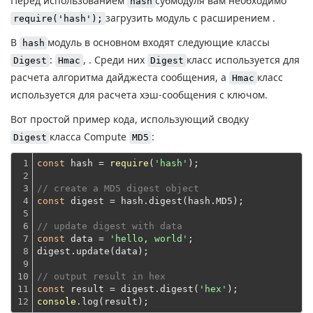
Перед использованием
субмодуля вам необходимо
hash
загрузить модуль с расширением .
require('hash');
В
модуль в основном входят следующие классы
hash
:
, . Среди них
класс используется для
Digest
Hmac
Digest
расчета алгоритма дайджеста сообщения, а
класс
Hmac
используется для расчета хэш-сообщения с ключом.
Вот простой пример кода, использующий сводку
класса Compute
:
Digest
MD5
1

const
 hash = 
require
(
'hash'
);
2

3

// create a MD5 digest object
4

const
 digest = hash.digest(hash.MD5);
5

6

// update digest with data
7

const
 data = 
'hello, world'
;
8

digest.update(data);
9

10

// output result in hex
11

const
 result = digest.digest(
'hex'
12
console