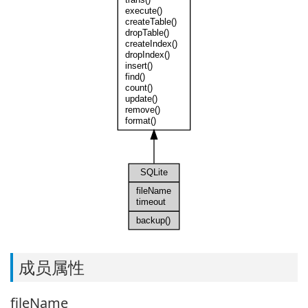
execute()
createTable()
dropTable()
createIndex()
dropIndex()
insert()
find()
count()
update()
remove()
format()
SQLite
fileName
timeout
backup()
成员属性
fileName