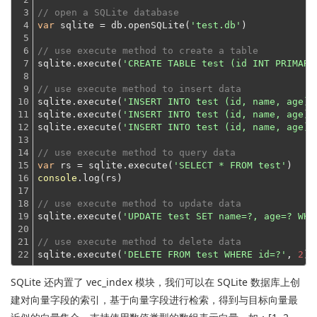
3

// open a SQLite database
4

var
 sqlite = db.openSQLite(
'test.db'
)

5

6

// use execute method to create a table
7

sqlite.execute(
'CREATE TABLE test (id INT PRIMARY
8

9

// use execute method to insert data
10

sqlite.execute(
'INSERT INTO test (id, name, age) 
11

sqlite.execute(
'INSERT INTO test (id, name, age) 
12

sqlite.execute(
'INSERT INTO test (id, name, age) 
13

14

// use execute method to query data
15

var
 rs = sqlite.execute(
'SELECT * FROM test'
16

console
.log(rs)

17

18

// use execute method to update data
19

sqlite.execute(
'UPDATE test SET name=?, age=? WHE
20

21

// use execute method to delete data
22
sqlite.execute(
'DELETE FROM test WHERE id=?'
, 
2
SQLite 还内置了 vec_index 模块，我们可以在 SQLite 数据库上创
建对向量字段的索引，基于向量字段进行检索，得到与目标向量最