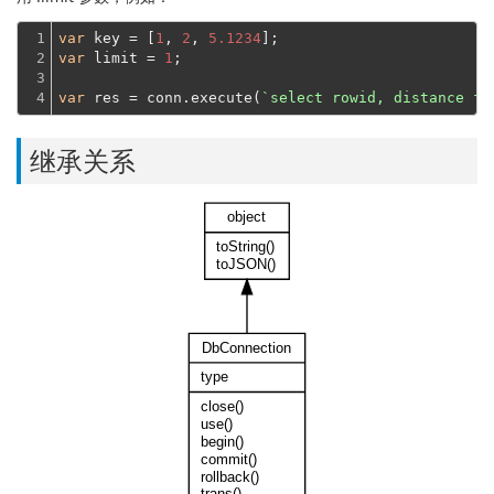
1

var
 key = [
1
, 
2
, 
5.1234
2

var
 limit = 
1
;

3

4
var
 res = conn.execute(
`select rowid, distance fr
继承关系
object
toString()
toJSON()
DbConnection
type
close()
use()
begin()
commit()
rollback()
trans()