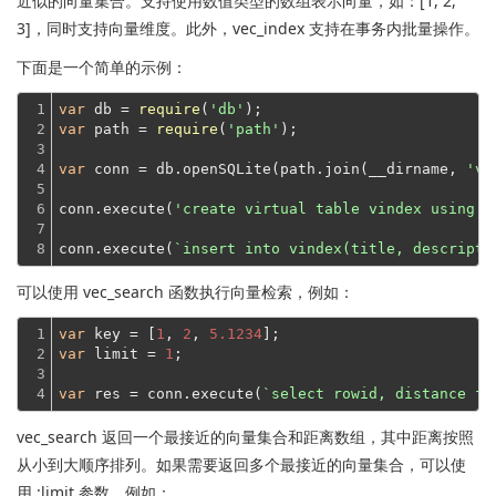
近似的向量集合。支持使用数值类型的数组表示向量，如：[1, 2,
3]，同时支持向量维度。此外，vec_index 支持在事务内批量操作。
下面是一个简单的示例：
1

var
 db = 
require
(
'db'
2

var
 path = 
require
(
'path'
);

3

4

var
 conn = db.openSQLite(path.join(__dirname, 
've
5

6

conn.execute(
'create virtual table vindex using v
7

8
conn.execute(
`insert into vindex(title, descripti
可以使用 vec_search 函数执行向量检索，例如：
1

var
 key = [
1
, 
2
, 
5.1234
2

var
 limit = 
1
;

3

4
var
 res = conn.execute(
`select rowid, distance fr
vec_search 返回一个最接近的向量集合和距离数组，其中距离按照
从小到大顺序排列。如果需要返回多个最接近的向量集合，可以使
用 :limit 参数，例如：