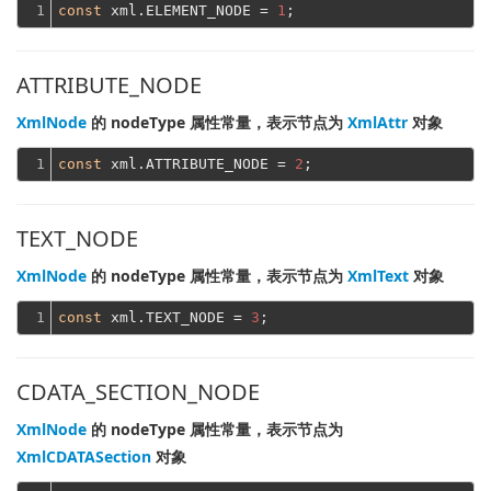
1
const
 xml.ELEMENT_NODE = 
1
ATTRIBUTE_NODE
XmlNode
的 nodeType 属性常量，表示节点为
XmlAttr
对象
1
const
 xml.ATTRIBUTE_NODE = 
2
TEXT_NODE
XmlNode
的 nodeType 属性常量，表示节点为
XmlText
对象
1
const
 xml.TEXT_NODE = 
3
CDATA_SECTION_NODE
XmlNode
的 nodeType 属性常量，表示节点为
XmlCDATASection
对象