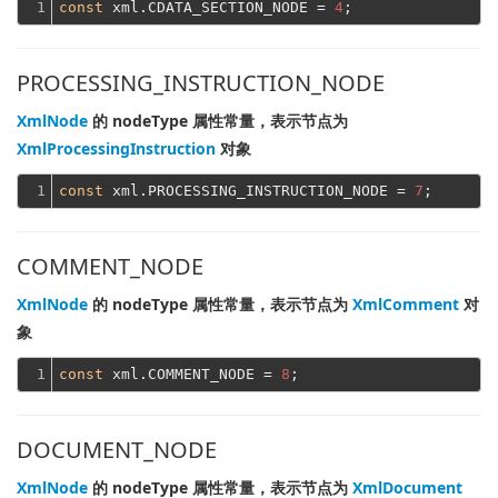
1
const
 xml.CDATA_SECTION_NODE = 
4
PROCESSING_INSTRUCTION_NODE
XmlNode
的 nodeType 属性常量，表示节点为
XmlProcessingInstruction
对象
1
const
 xml.PROCESSING_INSTRUCTION_NODE = 
7
COMMENT_NODE
XmlNode
的 nodeType 属性常量，表示节点为
XmlComment
对
象
1
const
 xml.COMMENT_NODE = 
8
DOCUMENT_NODE
XmlNode
的 nodeType 属性常量，表示节点为
XmlDocument