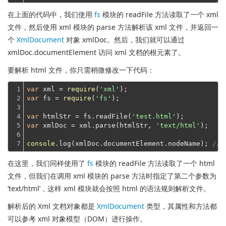
在上面的代码中，我们使用
fs
模块的 readFile 方法读取了一个 xml
文件，然后使用 xml 模块的 parse 方法解析该 xml 文件，并返回一
个
XmlDocument
对象 xmlDoc。然后，我们就可以通过
xmlDoc.documentElement 访问 xml 文档的根元素了。
要解析 html 文件，你只需稍微修改一下代码：
1

var
 xml = 
require
(
'xml'
2

var
 fs = 
require
(
'fs'
);

3

4

var
 htmlStr = fs.readFile(
'test.html'
5

var
 xmlDoc = xml.parse(htmlStr, 
'text/html'
);

6

7
console
.log(xmlDoc.documentElement.nodeName); 
// 
在这里，我们同样使用了
fs
模块的 readFile 方法读取了一个 html
文件，但我们在调用 xml 模块的 parse 方法时指定了第二个参数为
‘text/html’，这样 xml 模块就会按照 html 的语法规则解析文件。
解析后的 Xml 文档对象都是
XmlDocument
类型，其属性和方法都
可以参考 xml 对象模型（DOM）进行操作。