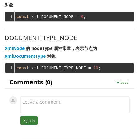
对象
1
const
 xml.DOCUMENT_NODE = 
9
DOCUMENT_TYPE_NODE
XmlNode
的 nodeType 属性常量，表示节点为
XmlDocumentType
对象
1
const
 xml.DOCUMENT_TYPE_NODE = 
10