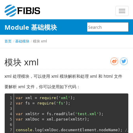
Toggl
navig
Module 基础模块
首页
基础模块
模块 xml
模块 xml
xml 处理模块，可以使用 xml 模块解析和处理 xml 和 html 文件
要解析 xml 文件，你可以使用如下代码：
1

var
 xml = 
require
(
'xml'
2

var
 fs = 
require
(
'fs'
);

3

4

var
 xmlStr = fs.readFile(
'test.xml'
5

var
 xmlDoc = xml.parse(xmlStr);

6

7
console
.log(xmlDoc.documentElement.nodeName); 
// 